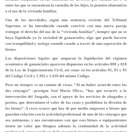
entre las que se encuentran la custodia de los hijos, la pensión alimenticia
o el uso de la vivienda familiar.
Una de las novedades, según una sentencia reciente del Tribunal
Supremo, se ha introducido cuando convivir con una nueva pareja
extingue el derecho del uso de la “vivienda familiar”, siempre que no se
haya liquidado ya la sociedad de gananciales, algo que puede hacerse
con tranquilidad y sosiego estando casado a través de una separación de
bienes.
Las disposiciones legales que amparan la liquidación del régimen
económico de gananciales aparecen dispuestas en los artículos 808 y 810
de la Ley de Enjuiciamiento Civil, así como en los artículos 91, 93 y 95
del Código Civil y 1.392 y 1.410 del mismo Código.
Pero no siempre es un camino de rosas. “Al no haber acuerdo entre los
dos cónyuges” –prosigue José María Oliva-, “hay que recurrir a la
intervención del Juzgado, con el apoyo de los servicios de abogados y
peritos, que determinen el valor de las cosas y posibiliten la división de
los bienes”. A veces ocurre que hay de por medio empresas o bienes que
guardan relación con la actividad profesional de uno de los cónyuges que
sea autónomo, y nos encontramos con que esos bienes o equipamientos
tienen un valor que bloquea además la continuidad de la actividad
profesional, provocando un daño material muy importante que conviene