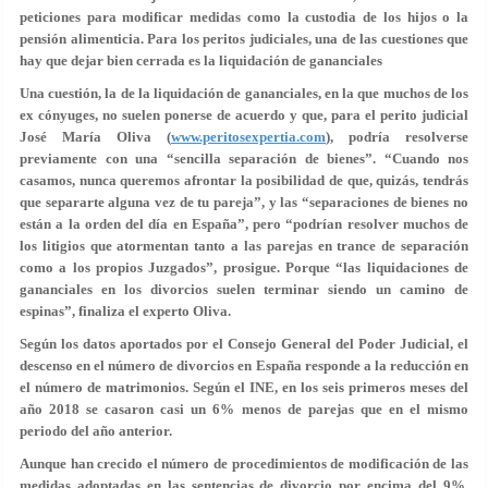
peticiones para modificar medidas como la custodia de los hijos o la
pensión alimenticia. Para los peritos judiciales, una de las cuestiones que
hay que dejar bien cerrada es la liquidación de gananciales
Una cuestión, la de la liquidación de gananciales, en la que muchos de los
ex cónyuges, no suelen ponerse de acuerdo y que, para el perito judicial
José María Oliva
(
www.peritosexpertia.com
), podría resolverse
previamente con una “sencilla separación de bienes”. “Cuando nos
casamos, nunca queremos afrontar la posibilidad de que, quizás, tendrás
que separarte alguna vez de tu pareja”, y las “separaciones de bienes no
están a la orden del día en España”, pero “podrían resolver muchos de
los litigios que atormentan tanto a las parejas en trance de separación
como a los propios Juzgados”, prosigue. Porque “las liquidaciones de
gananciales en los divorcios suelen terminar siendo un camino de
espinas”, finaliza el experto Oliva.
Según los datos aportados por el Consejo General del Poder Judicial, el
descenso en el número de divorcios en España responde a la reducción en
el número de matrimonios. Según el INE, en los seis primeros meses del
año 2018 se casaron casi un 6% menos de parejas que en el mismo
periodo del año anterior.
Aunque han crecido el número de procedimientos de modificación de las
medidas adoptadas en las sentencias de divorcio por encima del 9%,