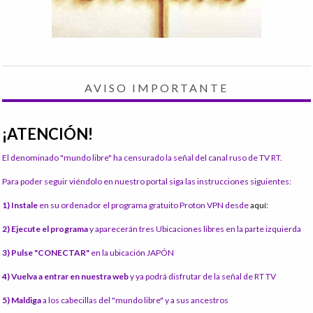
AVISO IMPORTANTE
¡ATENCIÓN!
El denominado "mundo libre" ha censurado la señal del canal ruso de TV RT.
Para poder seguir viéndolo en nuestro portal siga las instrucciones siguientes:
1) Instale
en su ordenador el programa gratuito Proton VPN desde
aquí:
2) Ejecute el programa
y aparecerán tres Ubicaciones libres en la parte izquierda
3) Pulse "CONECTAR"
en la ubicación JAPÓN
4) Vuelva a entrar en nuestra web
y ya podrá disfrutar de la señal de RT TV
5) Maldiga
a los cabecillas del "mundo libre" y a sus ancestros