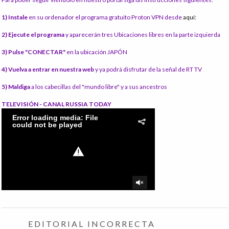
1) Instale
en su ordenador el programa gratuito Proton VPN desde
aquí:
2) Ejecute el programa
y aparecerán tres Ubicaciones libres en la parte izquierda
3) Pulse "CONECTAR"
en la ubicación JAPÓN
4) Vuelva a entrar en nuestra web
y ya podrá disfrutar de la señal de RT TV
5) Maldiga
a los cabecillas del "mundo libre" y a sus ancestros
TELEVISIÓN - CANAL RUSSIA TODAY
EDITORIAL INCORRECTA