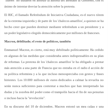
"líderes" no dudaron en atribuir la autoría del atentado al Gobierno, con el
ánimo de intentar desviar la atención sobre la protesta.
El RIC, el llamado Referéndum de Iniciativa Ciudadana, es el nuevo tótem
de la extrema izquierda y de parte de los 'chalecos amarillos', a quienes se ha
hecho creer que pueden destituir mediante referéndum a un presidente y a
un poder legislativo elegido democráticamente por millones de franceses.
Macron, debilitado; el resto de políticos, también
Emmanuel Macron, es cierto, está muy debilitado políticamente. Ha cedido
en algunas de las medidas que consideraba antes indispensables en su plan
de reformas. La protesta de los 'chalecos amarillos' le ha obligado a prestar
más atención a una parte de Francia que no entraba en el radio d acción de
su política reformista y a la que incluso menospreciaba con gestos y frases
hirientes. Los 10.000 millones de euros dedicados a calmar la revuelta no
serán nunca suficientes para contentar a muchos que han interpretado las
dudas y la zozobra del poder como el trampolín hacia el fin de sus penurias
o incluso hacia la "revolución".
En su discurso del 10 de diciembre, Macron entonó un mea culpa y una