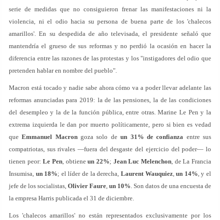
serie de medidas que no consiguieron frenar las manifestaciones ni la
violencia, ni el odio hacia su persona de buena parte de los 'chalecos
amarillos'. En su despedida de año televisada, el presidente señaló que
mantendría el grueso de sus reformas y no perdió la ocasión en hacer la
diferencia entre las razones de las protestas y los "instigadores del odio que
pretenden hablar en nombre del pueblo".
Macron está tocado y nadie sabe ahora cómo va a poder llevar adelante las
reformas anunciadas para 2019: la de las pensiones, la de las condiciones
del desempleo y la de la función pública, entre otras. Marine Le Pen y la
extrema izquierda le dan por muerto políticamente, pero si bien es vedad
que
Emmanuel Macron
goza solo de
un 31% de confianza
entre sus
compatriotas, sus rivales —fuera del desgaste del ejercicio del poder— lo
tienen peor:
Le Pen
, obtiene
un 22%
;
Jean Luc Melenchon
, de La Francia
Insumisa,
un 18%
; el líder de la derecha,
Laurent Wauquiez
,
un 14%
, y el
jefe de los socialistas,
Olivier Faure
,
un 10%
. Son datos de una encuesta de
la empresa Harris publicada el 31 de diciembre.
Los 'chalecos amarillos' no están representados exclusivamente por los