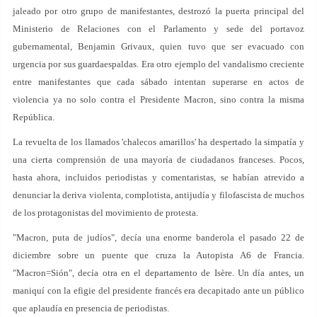
jaleado por otro grupo de manifestantes, destrozó la puerta principal del
Ministerio de Relaciones con el Parlamento y sede del portavoz
gubernamental, Benjamin Grivaux, quien tuvo que ser evacuado con
urgencia por sus guardaespaldas. Era otro ejemplo del vandalismo creciente
entre manifestantes que cada sábado intentan superarse en actos de
violencia ya no solo contra el Presidente Macron, sino contra la misma
República.
La revuelta de los llamados 'chalecos amarillos' ha despertado la simpatía y
una cierta comprensión de una mayoría de ciudadanos franceses. Pocos,
hasta ahora, incluidos periodistas y comentaristas, se habían atrevido a
denunciar la deriva violenta, complotista, antijudía y filofascista de muchos
de los protagonistas del movimiento de protesta.
"Macron, puta de judíos", decía una enorme banderola el pasado 22 de
diciembre sobre un puente que cruza la Autopista A6 de Francia.
"Macron=Sión", decía otra en el departamento de Isère. Un día antes, un
maniquí con la efigie del presidente francés era decapitado ante un público
que aplaudía en presencia de periodistas.