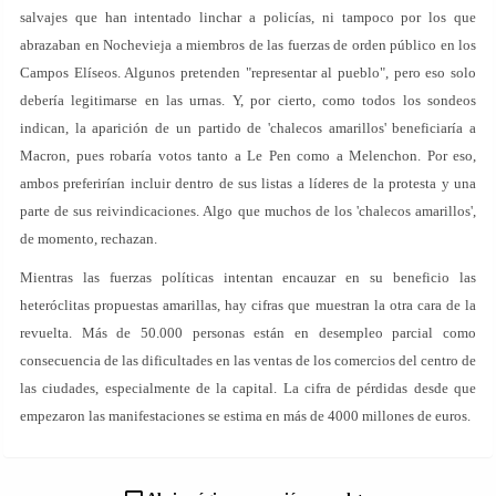
salvajes que han intentado linchar a policías, ni tampoco por los que
abrazaban en Nochevieja a miembros de las fuerzas de orden público en los
Campos Elíseos. Algunos pretenden "representar al pueblo", pero eso solo
debería legitimarse en las urnas. Y, por cierto, como todos los sondeos
indican, la aparición de un partido de 'chalecos amarillos' beneficiaría a
Macron, pues robaría votos tanto a Le Pen como a Melenchon. Por eso,
ambos preferirían incluir dentro de sus listas a líderes de la protesta y una
parte de sus reivindicaciones. Algo que muchos de los 'chalecos amarillos',
de momento, rechazan.
Mientras las fuerzas políticas intentan encauzar en su beneficio las
heteróclitas propuestas amarillas, hay cifras que muestran la otra cara de la
revuelta. Más de 50.000 personas están en desempleo parcial como
consecuencia de las dificultades en las ventas de los comercios del centro de
las ciudades, especialmente de la capital. La cifra de pérdidas desde que
empezaron las manifestaciones se estima en más de 4000 millones de euros.