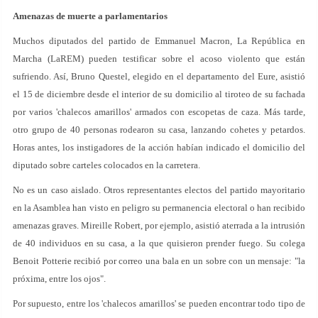
Amenazas de muerte a parlamentarios
Muchos diputados del partido de Emmanuel Macron, La República en
Marcha (LaREM) pueden testificar sobre el acoso violento que están
sufriendo. Así, Bruno Questel, elegido en el departamento del Eure, asistió
el 15 de diciembre desde el interior de su domicilio al tiroteo de su fachada
por varios 'chalecos amarillos' armados con escopetas de caza. Más tarde,
otro grupo de 40 personas rodearon su casa, lanzando cohetes y petardos.
Horas antes, los instigadores de la acción habían indicado el domicilio del
diputado sobre carteles colocados en la carretera.
No es un caso aislado. Otros representantes electos del partido mayoritario
en la Asamblea han visto en peligro su permanencia electoral o han recibido
amenazas graves. Mireille Robert, por ejemplo, asistió aterrada a la intrusión
de 40 individuos en su casa, a la que quisieron prender fuego. Su colega
Benoit Potterie recibió por correo una bala en un sobre con un mensaje: "la
próxima, entre los ojos".
Por supuesto, entre los 'chalecos amarillos' se pueden encontrar todo tipo de