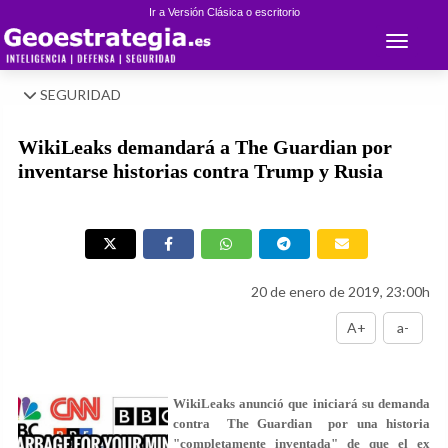
Ir a Versión Clásica o escritorio
Toggle 
SEGURIDAD
WikiLeaks demandará a The Guardian por
inventarse historias contra Trump y Rusia
20 de enero de 2019, 23:00h
A+
a-
WikiLeaks anunció que iniciará su demanda
contra The Guardian por una historia
"completamente inventada" de que el ex