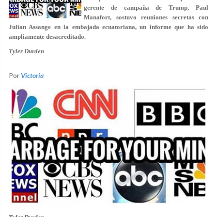
gerente de campaña de Trump, Paul
Manafort, sostuvo reuniones secretas con
Julian Assange en la embajada ecuatoriana, un informe que ha sido
ampliamente desacreditado.
Tyler Durden
Por
Victoria