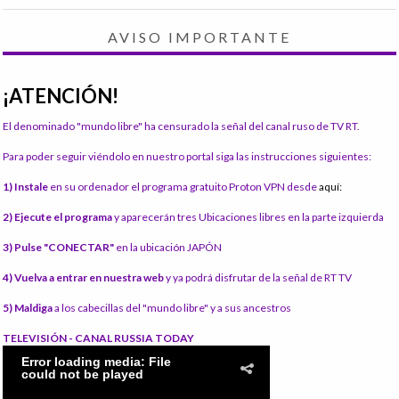
AVISO IMPORTANTE
¡ATENCIÓN!
El denominado "mundo libre" ha censurado la señal del canal ruso de TV RT.
Para poder seguir viéndolo en nuestro portal siga las instrucciones siguientes:
1) Instale
en su ordenador el programa gratuito Proton VPN desde
aquí:
2) Ejecute el programa
y aparecerán tres Ubicaciones libres en la parte izquierda
3) Pulse "CONECTAR"
en la ubicación JAPÓN
4) Vuelva a entrar en nuestra web
y ya podrá disfrutar de la señal de RT TV
5) Maldiga
a los cabecillas del "mundo libre" y a sus ancestros
TELEVISIÓN - CANAL RUSSIA TODAY