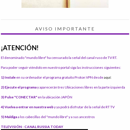
AVISO IMPORTANTE
¡ATENCIÓN!
El denominado "mundo libre" ha censurado la señal del canal ruso de TV RT.
Para poder seguir viéndolo en nuestro portal siga las instrucciones siguientes:
1) Instale
en su ordenador el programa gratuito Proton VPN desde
aquí:
2) Ejecute el programa
y aparecerán tres Ubicaciones libres en la parte izquierda
3) Pulse "CONECTAR"
en la ubicación JAPÓN
4) Vuelva a entrar en nuestra web
y ya podrá disfrutar de la señal de RT TV
5) Maldiga
a los cabecillas del "mundo libre" y a sus ancestros
TELEVISIÓN - CANAL RUSSIA TODAY