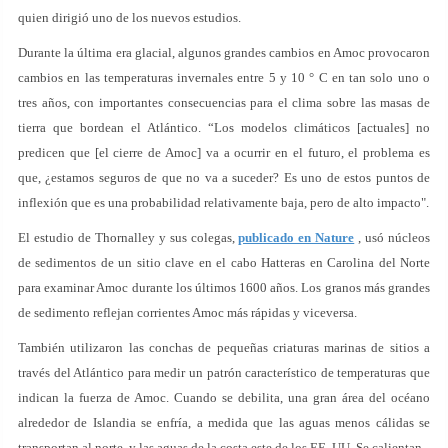
quien dirigió uno de los nuevos estudios.
Durante la última era glacial, algunos grandes cambios en Amoc provocaron
cambios en las temperaturas invernales entre 5 y 10 ° C en tan solo uno o
tres años, con importantes consecuencias para el clima sobre las masas de
tierra que bordean el Atlántico. “Los modelos climáticos [actuales] no
predicen que [el cierre de Amoc] va a ocurrir en el futuro, el problema es
que, ¿estamos seguros de que no va a suceder? Es uno de estos puntos de
inflexión que es una probabilidad relativamente baja, pero de alto impacto".
El estudio de Thornalley y sus colegas,
publicado en Nature
, usó núcleos
de sedimentos de un sitio clave en el cabo Hatteras en Carolina del Norte
para examinar Amoc durante los últimos 1600 años. Los granos más grandes
de sedimento reflejan corrientes Amoc más rápidas y viceversa.
También utilizaron las conchas de pequeñas criaturas marinas de sitios a
través del Atlántico para medir un patrón característico de temperaturas que
indican la fuerza de Amoc. Cuando se debilita, una gran área del océano
alrededor de Islandia se enfría, a medida que las aguas menos cálidas se
transportan al norte, y las aguas de la costa este de los EE. UU. Se calientan.