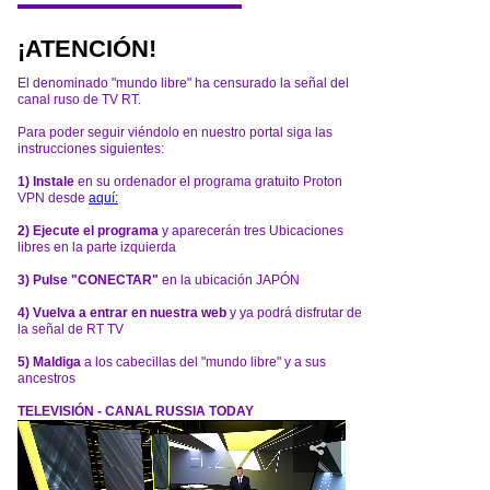
¡ATENCIÓN!
El denominado "mundo libre" ha censurado la señal del
canal ruso de TV RT.
Para poder seguir viéndolo en nuestro portal siga las
instrucciones siguientes:
1) Instale
en su ordenador el programa gratuito Proton
VPN desde
aquí:
2) Ejecute el programa
y aparecerán tres Ubicaciones
libres en la parte izquierda
3) Pulse "CONECTAR"
en la ubicación JAPÓN
4) Vuelva a entrar en nuestra web
y ya podrá disfrutar de
la señal de RT TV
5) Maldiga
a los cabecillas del "mundo libre" y a sus
ancestros
TELEVISIÓN - CANAL RUSSIA TODAY