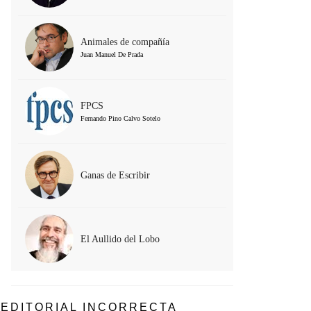
Animales de compañía
Juan Manuel De Prada
FPCS
Fernando Pino Calvo Sotelo
Ganas de Escribir
El Aullido del Lobo
EDITORIAL INCORRECTA