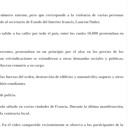
 número enorme, pero que corresponde a la violencia de varias personas
o al secretario de Estado del Interior francés, Laurent Nuñez.
lido a las calles por todo el país, entre los cuales 10.000 protestaban en
escentes, protestaban en un principio por el alza en los precios de los
us reivindicaciones se extendieron a otras demandas sociales y políticas,
Macron renuncie a su cargo.
as fuerzas del orden, destrucción de edificios y automóviles, saqueos y otros
bién estudiantes.
de policía
cada sábado en varias ciudades de Francia. Durante la última manifestación,
 la comisaría local.
. En el vídeo compartido recientemente se observa a los participantes de la