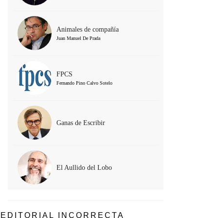
Animales de compañía
Juan Manuel De Prada
FPCS
Fernando Pino Calvo Sotelo
Ganas de Escribir
El Aullido del Lobo
EDITORIAL INCORRECTA