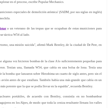
plotar en el proceso, escribe Popular Mechanics.
uniciones especiales de demolición atómica' (SADM, por sus siglas en inglés)
mochila.
istar
a un veterano de las tropas que se ocupaban de estas municiones para
ear táctica W54 al lado.
torno, una misión suicida", afirmó Mark Bentley, de la ciudad de De Pere, en
e alguna vez hicieron bombas de la clase A lo suficientemente pequeñas para
ieron. Tenían una, llamada W54, que cabía en una bolsa de lona. Tenía una
de la bomba que lanzaron sobre Hiroshima un cuarto de siglo antes, pero sin el
n avión antes de que estallara. También había una más grande que cabía en un
 más potente que la que se podía llevar en la espalda", recuerda Bentley.
ucleares portátiles, de acuerdo con Bentley, consistía en no bombardear
gujeros en los Alpes, de modo que toda la ceniza resultante llenara los valles