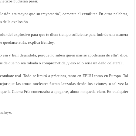
iéticos pudieran pasar.
losión era mayor que su trayectoria", comenta el exmilitar. En otras palabras,
es de la explosión.
ador del explosivo para que te diera tiempo suficiente para huir de una manera
e quedarse atrás, explica Bentley.
 esa y huir dejándola, porque no saben quién más se apoderaría de ella", dice.
rse de que no sea robada o comprometida, y eso solo sería un daño colateral".
 combate real. Todo se limitó a prácticas, tanto en EEUU como en Europa. Tal
mejor que las armas nucleares fueran lanzadas desde los aviones, o tal vez la
ue la Guerra Fría comenzaba a apagarse, ahora no queda claro. En cualquier
oncluye.