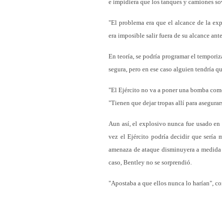
e impidiera que los tanques y camiones sov
"El problema era que el alcance de la exp
era imposible salir fuera de su alcance ant
En teoría, se podría programar el temporiz
segura, pero en ese caso alguien tendría qu
"El Ejército no va a poner una bomba como
"Tienen que dejar tropas allí para asegura
Aun así, el explosivo nunca fue usado en
vez el Ejército podría decidir que sería 
amenaza de ataque disminuyera a medida q
caso, Bentley no se sorprendió.
"Apostaba a que ellos nunca lo harían", c