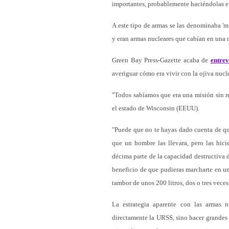
importantes, probablemente haciéndolas ex
A este tipo de armas se las denominaba 'm
y eran armas nucleares que cabían en una 
Green Bay Press-Gazette acaba de
entrev
averiguar cómo era vivir con la ojiva nucl
"Todos sabíamos que era una misión sin re
el estado de Wisconsin (EEUU).
"Puede que no te hayas dado cuenta de qu
que un hombre las llevara, pero las hic
décima parte de la capacidad destructiva 
beneficio de que pudieras marcharte en u
tambor de unos 200 litros, dos o tres veces
La estrategia aparente con las armas n
directamente la URSS, sino hacer grandes a