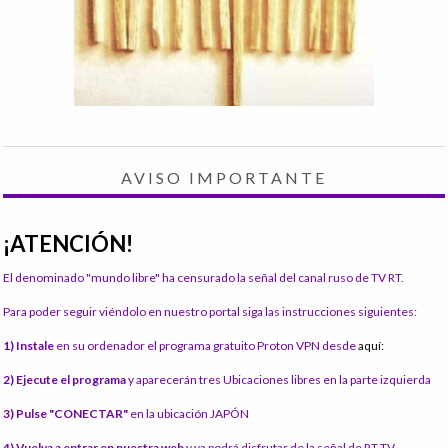
AVISO IMPORTANTE
¡ATENCIÓN!
El denominado "mundo libre" ha censurado la señal del canal ruso de TV RT.
Para poder seguir viéndolo en nuestro portal siga las instrucciones siguientes:
1) Instale
en su ordenador el programa gratuito Proton VPN desde
aquí:
2) Ejecute el programa
y aparecerán tres Ubicaciones libres en la parte izquierda
3) Pulse "CONECTAR"
en la ubicación JAPÓN
4) Vuelva a entrar en nuestra web
y ya podrá disfrutar de la señal de RT TV