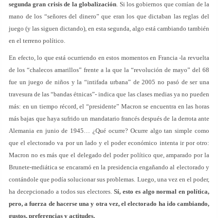
segunda gran crisis de la globalización
. Si los gobiernos que comían de la
mano de los “señores del dinero” que eran los que dictaban las reglas del
juego (y las siguen dictando), en esta segunda, algo está cambiando también
en el terreno político.
En efecto, lo que está ocurriendo en estos momentos en Francia -la revuelta
de los “chalecos amarillos” frente a la que la “revolución de mayo” del 68
fue un juego de niños y la “intifada urbana” de 2005 no pasó de ser una
travesura de las “bandas étnicas”- indica que las clases medias ya no pueden
más: en un tiempo récord, el “presidente” Macron se encuentra en las horas
más bajas que haya sufrido un mandatario francés después de la derrota ante
Alemania en junio de 1945… ¿Qué ocurre? Ocurre algo tan simple como
que el electorado va por un lado y el poder económico intenta ir por otro:
Macron no es más que el delegado del poder político que, amparado por la
Brunete-mediática se encaramó en la presidencia engañando al electorado y
contándole que podía solucionar sus problemas. Luego, una vez en el poder,
ha decepcionado a todos sus electores.
Sí, esto es algo normal en política,
pero, a fuerza de hacerse una y otra vez, el electorado ha ido cambiando,
gustos, preferencias y actitudes.