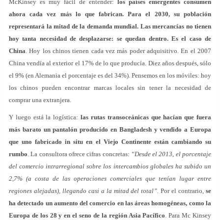
McKinsey es muy fácil de entender:
los países emergentes consumen
ahora cada vez más lo que fabrican. Para el 2030, su población
representará la mitad de la demanda mundial. Las mercancías no tienen
hoy tanta necesidad de desplazarse: se quedan dentro. Es el caso de
China
. Hoy los chinos tienen cada vez más poder adquisitivo. En el 2007
China vendía al exterior el 17% de lo que producía. Diez años después, sólo
el 9% (en Alemania el porcentaje es del 34%). Pensemos en los móviles: hoy
los chinos pueden encontrar marcas locales sin tener la necesidad de
comprar una extranjera.
Y luego está la logística:
las rutas transoceánicas que hacían que fuera
más barato un pantalón producido en Bangladesh y vendido a Europa
que uno fabricado in situ en el Viejo Continente están cambiando su
rumbo
. La consultora ofrece cifras concretas:
“Desde el 2013, el porcentaje
del comercio intrarregional sobre los intercambios globales ha subido un
2,7% (a costa de las operaciones comerciales que tenían lugar entre
regiones alejadas), llegando casi a la mitad del total”.
Por el contrario,
se
ha detectado un aumento del comercio en las áreas homogéneas, como la
Europa de los 28 y en el seno de la región Asia Pacífico
. Para Mc Kinsey