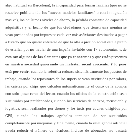
algo habitual en Barcelona), la incapacidad para formar familias (que no se
resuelve publicitando los “nuevos modelos familiares” o con inmigración
masiva), los bajísimos niveles de ahorro, la pérdida constante de capacidad
adquisitiva y el hecho de que los ciudadanos que tienen una nómina se
vean presionados por impuestos cada vez más asfixiantes destinados a pagar
a Estado que no quiere enterarse de que la olla a presión social está a punto
de estallar, por no hablar de una España inviable con 17 autonomías,
todo
esto son algunos de los elementos que ya conocemos y que están presentes
en nuestra sociedad generando un malestar social creciente. Y lo peor
está por venir
: cuando la robótica reduzca sistemáticamente los puestos de
trabajo, cuando los repositores de los supers se vean sustituidos por robots,
las cajeras por chips que calculen automáticamente el costo de la compra
con solo pasar cerca del lector, cuando los oficios de la construcción sean
sustituidos por prefabricados, cuando los servicios de correos, mensajería y
logística, sean realizados por drones y los taxis por coches dirigidos por
GPS, cuando los trabajos agrícolas terminen de ser sustituidos
completamente por máquinas y, finalmente, cuando la inteligencia artificial
pueda reducir el número de técnicos, incluso de abogados, no bastará