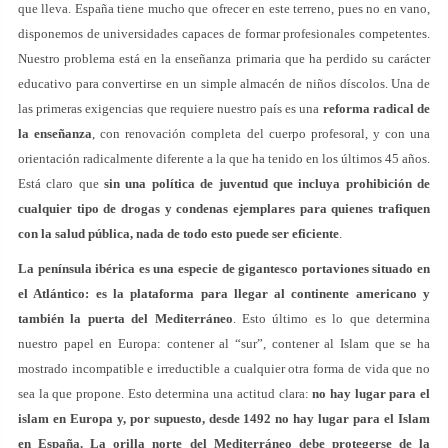
que lleva. España tiene mucho que ofrecer en este terreno, pues no en vano,
disponemos de universidades capaces de formar profesionales competentes.
Nuestro problema está en la enseñanza primaria que ha perdido su carácter
educativo para convertirse en un simple almacén de niños díscolos. Una de
las primeras exigencias que requiere nuestro país es una
reforma radical de
la enseñanza
, con renovación completa del cuerpo profesoral, y con una
orientación radicalmente diferente a la que ha tenido en los últimos 45 años.
Está claro que
sin una política de juventud que incluya prohibición de
cualquier tipo de drogas y condenas ejemplares para quienes trafiquen
con la salud pública, nada de todo esto puede ser eficiente
.
La península ibérica es una especie de gigantesco portaviones situado en
el Atlántico: es la plataforma para llegar al continente americano y
también la puerta del Mediterráneo
. Esto último es lo que determina
nuestro papel en Europa: contener al “sur”, contener al Islam que se ha
mostrado incompatible e irreductible a cualquier otra forma de vida que no
sea la que propone. Esto determina una actitud clara:
no hay lugar para el
islam en Europa y, por supuesto, desde 1492 no hay lugar para el Islam
en España. La orilla norte del Mediterráneo debe protegerse de la