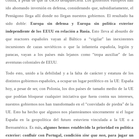
contra, a pesar de que la URSS desapareciera. Los gobiernos europeos han
ido ahorrando inversión en defensa, considerando que, subsidiariamente, el
Pentágono llega allí donde no llegan nuestros gobiernos. El resultado ha
sido doble:
Europa sin defensa y Europa sin política exterior
independiente de los EEUU en relación a Rusia.
Esto lleva al absurdo de
que reactores españoles vayan al Báltico a “vigilar” las inexistentes
incursiones de cazas soviéticos o que la infantería española, legión y
paracas, vayan a los países más lejanos como “tropa auxiliar” de las
aventuras coloniales de EEUU.
Todo esto, unido a la debilidad y a la falta de carácter y estatura de los
distintos gobiernos españoles, a ocupar un lugar periférico en la UE: España
hoy, a pesar de ser, con Polonia, los dos países de tamaño medio de la UE
que podrían bloquear cualquier iniciativa que fuera contra sus intereses,
nuestros gobiernos nos han transformado en el “convidado de piedra” de la
UE. Esto ha hecho que algunos nos planteáramos sinceramente si el lugar
España en la geopolítica del futuro estuviera vinculada a la UE o a
Iberoamérica. Es más
, algunos hemos establecido la prioridad en política
exterior: confluir con Portugal, condición
sine qua non
, para jugar un