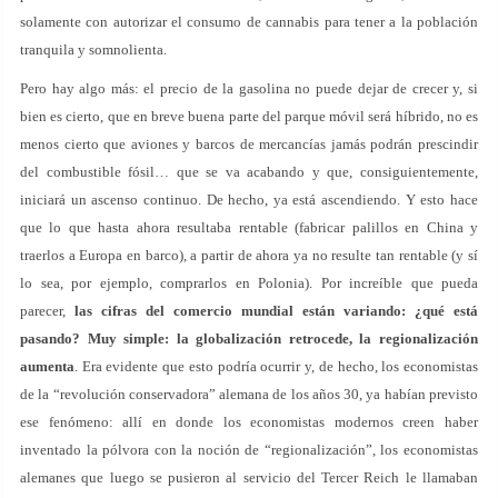
solamente con autorizar el consumo de cannabis para tener a la población
tranquila y somnolienta.
Pero hay algo más: el precio de la gasolina no puede dejar de crecer y, si
bien es cierto, que en breve buena parte del parque móvil será híbrido, no es
menos cierto que aviones y barcos de mercancías jamás podrán prescindir
del combustible fósil… que se va acabando y que, consiguientemente,
iniciará un ascenso continuo. De hecho, ya está ascendiendo. Y esto hace
que lo que hasta ahora resultaba rentable (fabricar palillos en China y
traerlos a Europa en barco), a partir de ahora ya no resulte tan rentable (y sí
lo sea, por ejemplo, comprarlos en Polonia). Por increíble que pueda
parecer,
las cifras del comercio mundial están variando: ¿qué está
pasando? Muy simple: la globalización retrocede, la regionalización
aumenta
. Era evidente que esto podría ocurrir y, de hecho, los economistas
de la “revolución conservadora” alemana de los años 30, ya habían previsto
ese fenómeno: allí en donde los economistas modernos creen haber
inventado la pólvora con la noción de “regionalización”, los economistas
alemanes que luego se pusieron al servicio del Tercer Reich le llamaban