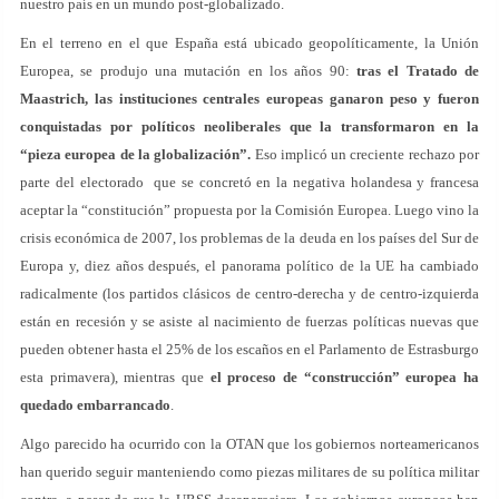
nuestro país en un mundo post-globalizado.
En el terreno en el que España está ubicado geopolíticamente, la Unión
Europea, se produjo una mutación en los años 90:
tras el Tratado de
Maastrich, las instituciones centrales europeas ganaron peso y fueron
conquistadas por políticos neoliberales que la transformaron en la
“pieza europea de la globalización”.
Eso implicó un creciente rechazo por
parte del electorado que se concretó en la negativa holandesa y francesa
aceptar la “constitución” propuesta por la Comisión Europea. Luego vino la
crisis económica de 2007, los problemas de la deuda en los países del Sur de
Europa y, diez años después, el panorama político de la UE ha cambiado
radicalmente (los partidos clásicos de centro-derecha y de centro-izquierda
están en recesión y se asiste al nacimiento de fuerzas políticas nuevas que
pueden obtener hasta el 25% de los escaños en el Parlamento de Estrasburgo
esta primavera), mientras que
el proceso de “construcción” europea ha
quedado embarrancado
.
Algo parecido ha ocurrido con la OTAN que los gobiernos norteamericanos
han querido seguir manteniendo como piezas militares de su política militar