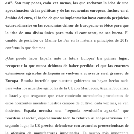
así”.
Son muy pocos, cada vez menos, los que rechazan la idea de una
aproximación de las políticas y de las economías europeas. Incluso en el
ámbito del euro, el hecho de que su implantación haya causado perjuicios
extraordinarios en las economías del sur de Europa, no es óbice para que
la idea de una divisa única para todo el continente, no sea buena.
El
cambio de posición de Marine Le Pen en la materia a principios de 2019
confirma lo que decimos.
¿Qué puede hacer España ante la futura Europa?
En primer lugar,
recuperar lo que nunca debimos de haber perdido: el que las enormes
extensiones agrícolas de España se vuelvan a convertir en el granero de
Europa
. Resulta increíble que nuestros gobiernos no hayan hecho nada
para vetar los acuerdos agrícolas de la UE con Marruecos, Argelia, Sudáfrica
o Israel y que tengamos que estar comiendo mercaderías procedentes de
estos horizontes mientras nuestros campos de cultivo, cada vez más, se ven
desiertos.
España necesita una “segunda revolución agraria” que
reordene el sector, especialmente todo lo relativo al cooperativismo
. En
segundo lugar,
la UE precisa defenderse con aranceles proteccionistas de
la ofensiva de manufacturas importadas
. Es mucho más importante