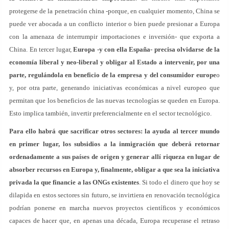
protegerse de la penetración china -porque, en cualquier momento, China se
puede ver abocada a un conflicto interior o bien puede presionar a Europa
con la amenaza de interrumpir importaciones e inversión- que exporta a
China. En tercer lugar,
Europa -y con ella España- precisa olvidarse de la
economía liberal y neo-liberal y obligar al Estado a intervenir, por una
parte, regulándola en beneficio de la empresa y del consumidor europe
o
y, por otra parte, generando iniciativas económicas a nivel europeo que
permitan que los beneficios de las nuevas tecnologías se queden en Europa.
Esto implica también, invertir preferencialmente en el sector tecnológico.
Para ello habrá que sacrificar otros sectores: la ayuda al tercer mundo
en primer lugar, los subsidios a la inmigración que deberá retornar
ordenadamente a sus países de origen y generar allí riqueza en lugar de
absorber recursos en Europa y, finalmente, obligar a que sea la iniciativa
privada la que financie a las ONGs existentes
. Si todo el dinero que hoy se
dilapida en estos sectores sin futuro, se invirtiera en renovación tecnológica
podrían ponerse en marcha nuevos proyectos científicos y económicos
capaces de hacer que, en apenas una década, Europa recuperase el retraso