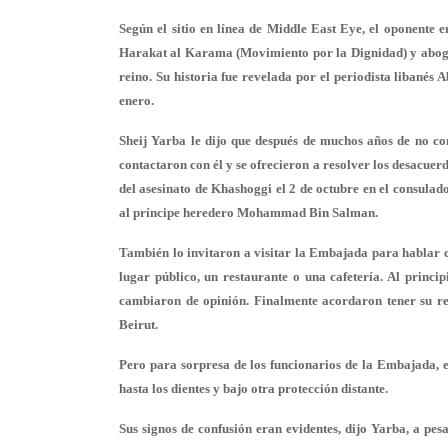
Según el sitio en línea de Middle East Eye, el oponente 
Harakat al Karama (Movimiento por la Dignidad) y aboga 
reino. Su historia fue revelada por el periodista libané
enero.
Sheij Yarba le dijo que después de muchos años de no c
contactaron con él y se ofrecieron a resolver los desacuer
del asesinato de Khashoggi el 2 de octubre en el consula
al príncipe heredero Mohammad Bin Salman.
También lo invitaron a visitar la Embajada para hablar c
lugar público, un restaurante o una cafetería. Al princi
cambiaron de opinión. Finalmente acordaron tener su r
Beirut.
Pero para sorpresa de los funcionarios de la Embajada, e
hasta los dientes y bajo otra protección distante.
Sus signos de confusión eran evidentes, dijo Yarba, a pe