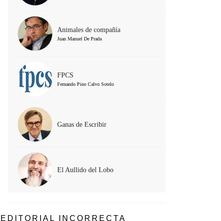
Animales de compañía
Juan Manuel De Prada
FPCS
Fernando Pino Calvo Sotelo
Ganas de Escribir
El Aullido del Lobo
EDITORIAL INCORRECTA