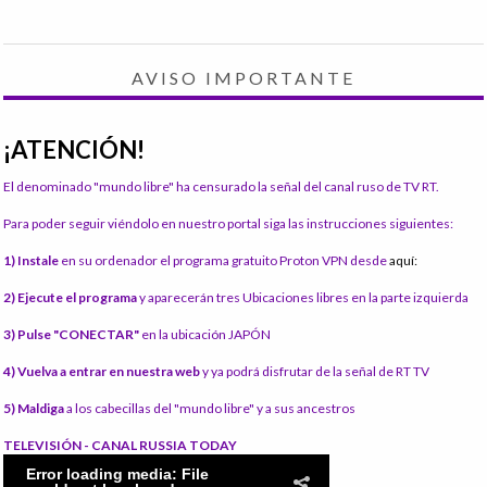
AVISO IMPORTANTE
¡ATENCIÓN!
El denominado "mundo libre" ha censurado la señal del canal ruso de TV RT.
Para poder seguir viéndolo en nuestro portal siga las instrucciones siguientes:
1) Instale
en su ordenador el programa gratuito Proton VPN desde
aquí:
2) Ejecute el programa
y aparecerán tres Ubicaciones libres en la parte izquierda
3) Pulse "CONECTAR"
en la ubicación JAPÓN
4) Vuelva a entrar en nuestra web
y ya podrá disfrutar de la señal de RT TV
5) Maldiga
a los cabecillas del "mundo libre" y a sus ancestros
TELEVISIÓN - CANAL RUSSIA TODAY