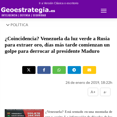
Ir a Versión Clásica o escritorio
Toggle 
POLÍTICA
¿Coincidencia? Venezuela da luz verde a Rusia
para extraer oro, días más tarde comienzan un
golpe para derrocar al presidente Maduro
26 de enero de 2019, 18:22h
A+
a-
¿Venezuela? Está sentado en una montaña de
oro y aceite. La infatuación de décadas de los