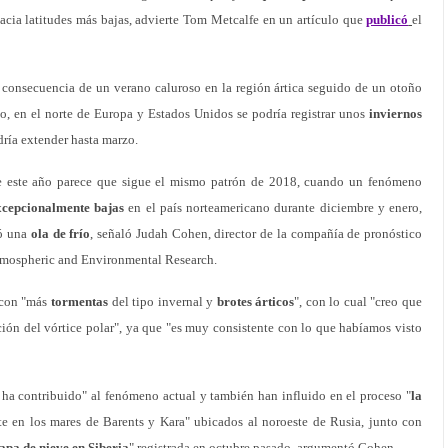
 hacia latitudes más bajas, advierte Tom Metcalfe en un artículo que
publicó
el
consecuencia de un verano caluroso en la región ártica seguido de un otoño
llo, en el norte de Europa y Estados Unidos se podría registrar unos
inviernos
dría extender hasta marzo.
de este año parece que sigue el mismo patrón de 2018, cuando un fenómeno
xcepcionalmente bajas
en el país norteamericano durante diciembre y enero,
ió una
ola de frío
, señaló Judah Cohen, director de la compañía de pronóstico
Atmospheric and Environmental Research.
 con "más
tormentas
del tipo invernal y
brotes árticos
", con lo cual "creo que
pción del vórtice polar", ya que "es muy consistente con lo que habíamos visto
 ha contribuido" al fenómeno actual y también han influido en el proceso "
la
te en los mares de Barents y Kara" ubicados al noroeste de Rusia, junto con
apa de nieve en Siberia
" registrada en octubre pasado, argumentó Cohen.