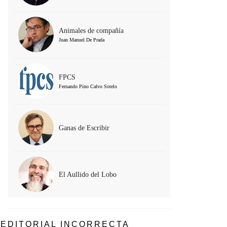
Animales de compañía
Juan Manuel De Prada
FPCS
Fernando Pino Calvo Sotelo
Ganas de Escribir
El Aullido del Lobo
EDITORIAL INCORRECTA