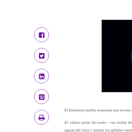
El fenómeno podría ocasionar una severa ol
El vórtice polar del norte —un ciclón de g
agujas del reloj y retiene los gélidos vi