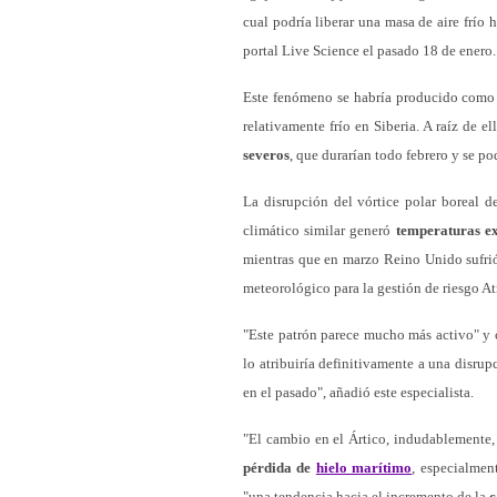
cual podría liberar una masa de aire frío
portal Live Science el pasado 18 de enero.
Este fenómeno se habría producido como 
relativamente frío en Siberia. A raíz de e
severos
, que durarían todo febrero y se po
La disrupción del vórtice polar boreal 
climático similar generó
temperaturas e
mientras que en marzo Reino Unido sufr
meteorológico para la gestión de riesgo 
"Este patrón parece mucho más activo" y
lo atribuiría definitivamente a una disru
en el pasado", añadió este especialista.
"El cambio en el Ártico, indudablemente,
pérdida de
hielo marítimo
, especialmen
"una tendencia hacia el incremento de la
c