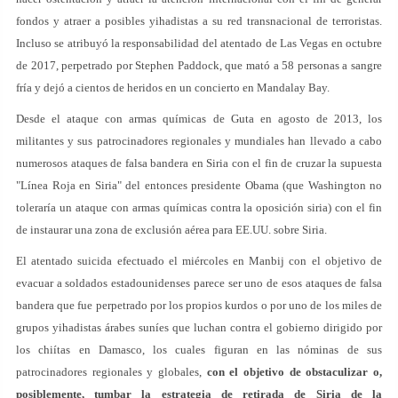
fondos y atraer a posibles yihadistas a su red transnacional de terroristas.
Incluso se atribuyó la responsabilidad del atentado de Las Vegas en octubre
de 2017, perpetrado por Stephen Paddock, que mató a 58 personas a sangre
fría y dejó a cientos de heridos en un concierto en Mandalay Bay.
Desde el ataque con armas químicas de Guta en agosto de 2013, los
militantes y sus patrocinadores regionales y mundiales han llevado a cabo
numerosos ataques de falsa bandera en Siria con el fin de cruzar la supuesta
"Línea Roja en Siria" del entonces presidente Obama (que Washington no
toleraría un ataque con armas químicas contra la oposición siria) con el fin
de instaurar una zona de exclusión aérea para EE.UU. sobre Siria.
El atentado suicida efectuado el miércoles en Manbij con el objetivo de
evacuar a soldados estadounidenses parece ser uno de esos ataques de falsa
bandera que fue perpetrado por los propios kurdos o por uno de los miles de
grupos yihadistas árabes suníes que luchan contra el gobierno dirigido por
los chiítas en Damasco, los cuales figuran en las nóminas de sus
patrocinadores regionales y globales,
con el objetivo de obstaculizar o,
posiblemente, tumbar la estrategia de retirada de Siria de la