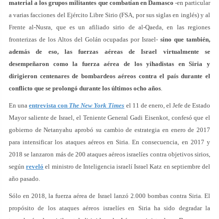
material a los grupos militantes que combatían en Damasco
-en particular
a varias facciones del Ejército Libre Sirio (FSA, por sus siglas en inglés) y al
Frente al-Nusra, que es un afiliado sirio de al-Qaeda, en las regiones
fronterizas de los Altos del Golán ocupadas por Israel-
sino que también,
además de eso, las fuerzas aéreas de Israel virtualmente se
desempeñaron como la fuerza aérea de los yihadistas en Siria y
dirigieron centenares de bombardeos aéreos contra el país durante el
conflicto que se prolongó durante los últimos ocho años
.
En una
entrevista con
The New York Times
el 11 de enero, el Jefe de Estado
Mayor saliente de Israel, el Teniente General Gadi Eisenkot, confesó que el
gobierno de Netanyahu aprobó su cambio de estrategia en enero de 2017
para intensificar los ataques aéreos en Siria. En consecuencia, en 2017 y
2018 se lanzaron más de 200 ataques aéreos israelíes contra objetivos sirios,
según
reveló
el ministro de Inteligencia israelí Israel Katz en septiembre del
año pasado.
Sólo en 2018, la fuerza aérea de Israel lanzó 2.000 bombas contra Siria. El
propósito de los ataques aéreos israelíes en Siria ha sido degradar la