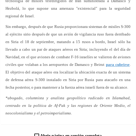
tecnología de misiles teledirigidos de Irán suministrada a Damasco y
Hezbolá, lo que supone una amenaza "existencial" para la seguridad
regional de Israel.
Sin embargo, después de que Rusia proporcionara sistemas de misiles S-300
al ejército sirio después de que un avión de vigilancia ruso fuera derribado
en Siria el 18 de septiembre, matando a 15 rusos a bordo, Israel sólo ha
llevado a cabo un par de ataques aéreos en Siria; incluyendo el del día de
Navidad, en el que aviones de combate F-16 israelíes se valieron de aviones
civiles que volaban a los aeropuertos de Damasco y Beirut
para cubrirse
.
El objetivo del ataque aéreo era localizar la ubicación exacta de un sistema
de defensa aérea S-300 instalado en Siria por Rusia para atacarlo en una
fecha posterior, o para mantener a la fuerza aérea israelí fuera de su alcance.
*abogado, columnista y analista geopolítico radicado en Islamabad,
centrado en la política de Af-Pak y las regiones de Oriente Medio, el
neocolonialismo y el petroimperialismo.
Abrir página en versión completa