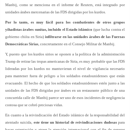
Manbij, como se menciona en el informe de Reuters, está integrado por
unidades árabes mercenarias de las FDS dirigidas por los kurdos.
Por lo tanto, es muy fácil para los combatientes de otros grupos
yihadistas árabes sunitas, incluido el Estado islámico
(que lucha contra el
gobierno chiíta en Siria)
infiltrarse en las unidades árabes de las Fuerzas
Democráticas Sirias
, concretamente en el Consejo Militar de Manbij.
Y, puesto que los kurdos sirios se oponen a la política de la administración
Trump de retirar las tropas americanas de Siria, es muy probable que las FDS
lideradas por los kurdos no mantuvieran el nivel de vigilancia necesario
para mantener fuera de peligro a los soldados estadounidenses que están
evacuando. El hecho de que los soldados estadounidenses estén junto a las
unidades de las FDS dirigidas por árabes en un restaurante público de una
concurrida calle de Manbij parece ser uno de esos incidentes de negligencia
costosa que se cobró preciosas vidas.
En cuanto a la reivindicación del Estado islámico de la responsabilidad del
atentado suicida,
este tiene un historial de reivindicaciones dudosas
para
hacer ostentación y atraer la atención internacional con el fin de generar