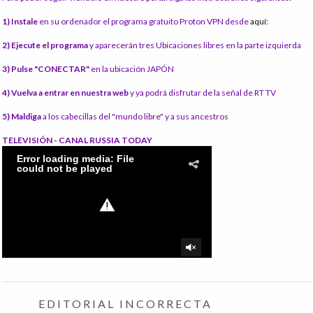
1) Instale
en su ordenador el programa gratuito Proton VPN desde
aquí:
2) Ejecute el programa
y aparecerán tres Ubicaciones libres en la parte izquierda
3) Pulse "CONECTAR"
en la ubicación JAPÓN
4) Vuelva a entrar en nuestra web
y ya podrá disfrutar de la señal de RT TV
5) Maldiga
a los cabecillas del "mundo libre" y a sus ancestros
TELEVISIÓN - CANAL RUSSIA TODAY
EDITORIAL INCORRECTA