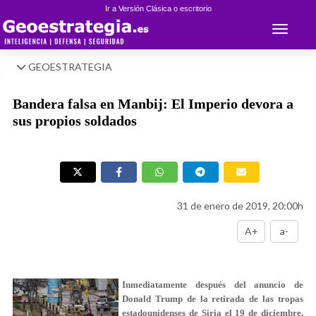
Ir a Versión Clásica o escritorio
Toggle 
GEOESTRATEGIA
Bandera falsa en Manbij: El Imperio devora a
sus propios soldados
31 de enero de 2019, 20:00h
A+
a-
Inmediatamente después del anuncio de
Donald Trump de la retirada de las tropas
estadounidenses de Siria el 19 de diciembre,