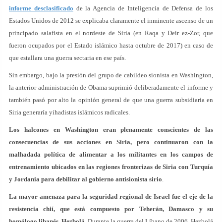
informe desclasificado
de la Agencia de Inteligencia de Defensa de los
Estados Unidos de 2012 se explicaba claramente el inminente ascenso de un
principado salafista en el nordeste de Siria (en Raqa y Deir ez-Zor, que
fueron ocupados por el Estado islámico hasta octubre de 2017) en caso de
que estallara una guerra sectaria en ese país.
Sin embargo, bajo la presión del grupo de cabildeo sionista en Washington,
la anterior administración de Obama suprimió deliberadamente el informe y
también pasó por alto la opinión general de que una guerra subsidiaria en
Siria generaría yihadistas islámicos radicales.
Los halcones en Washington eran plenamente conscientes de las
consecuencias de sus acciones en Siria, pero continuaron con la
malhadada política de alimentar a los militantes en los campos de
entrenamiento ubicados en las regiones fronterizas de Siria con Turquía
y Jordania para debilitar al gobierno antisionista sirio
.
La mayor amenaza para la seguridad regional de Israel fue el eje de la
resistencia chií, que está compuesto por Teherán, Damasco y su
homólogo libanés, Hezbolá
. Durante la guerra del Líbano de 2006, Hezbolá