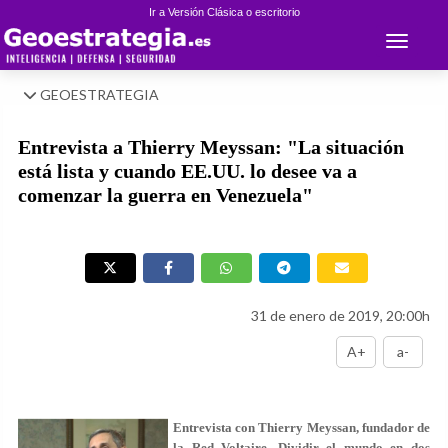
Ir a Versión Clásica o escritorio
Toggle 
GEOESTRATEGIA
Entrevista a Thierry Meyssan: "La situación
está lista y cuando EE.UU. lo desee va a
comenzar la guerra en Venezuela"
31 de enero de 2019, 20:00h
A+
a-
Entrevista con Thierry Meyssan, fundador de
la Red Voltaire. Dividir el mundo en dos