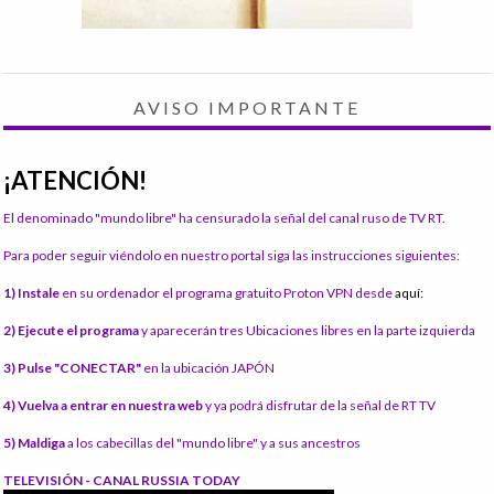
AVISO IMPORTANTE
¡ATENCIÓN!
El denominado "mundo libre" ha censurado la señal del canal ruso de TV RT.
Para poder seguir viéndolo en nuestro portal siga las instrucciones siguientes:
1) Instale
en su ordenador el programa gratuito Proton VPN desde
aquí:
2) Ejecute el programa
y aparecerán tres Ubicaciones libres en la parte izquierda
3) Pulse "CONECTAR"
en la ubicación JAPÓN
4) Vuelva a entrar en nuestra web
y ya podrá disfrutar de la señal de RT TV
5) Maldiga
a los cabecillas del "mundo libre" y a sus ancestros
TELEVISIÓN - CANAL RUSSIA TODAY