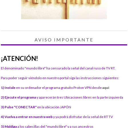
AVISO IMPORTANTE
¡ATENCIÓN!
El denominado "mundo libre" ha censurado la señal del canal ruso de TV RT.
Para poder seguir viéndolo en nuestro portal siga las instrucciones siguientes:
1) Instale
en su ordenador el programa gratuito Proton VPN desde
aquí:
2) Ejecute el programa
y aparecerán tres Ubicaciones libres en la parte izquierda
3) Pulse "CONECTAR"
en la ubicación JAPÓN
4) Vuelva a entrar en nuestra web
y ya podrá disfrutar de la señal de RT TV
5) Maldiga
a los cabecillas del "mundo libre" y a sus ancestros