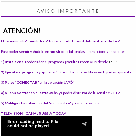
AVISO IMPORTANTE
¡ATENCIÓN!
El denominado "mundo libre" ha censurado la señal del canal ruso de TV RT.
Para poder seguir viéndolo en nuestro portal siga las instrucciones siguientes:
1) Instale
en su ordenador el programa gratuito Proton VPN desde
aquí:
2) Ejecute el programa
y aparecerán tres Ubicaciones libres en la parte izquierda
3) Pulse "CONECTAR"
en la ubicación JAPÓN
4) Vuelva a entrar en nuestra web
y ya podrá disfrutar de la señal de RT TV
5) Maldiga
a los cabecillas del "mundo libre" y a sus ancestros
TELEVISIÓN - CANAL RUSSIA TODAY