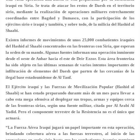
iraquí en Siria. Se trata de atacar los restos de Daesh en el territorio
sirio, mediante la realización de operaciones militares estrechamente
coordinadas entre Bagdad y Damasco, con la participación de los
ejércitos sirio e iraquí y también, y sobre todo, de la milicia del Hashid al
Shaabi.
Existen informes de movimientos de unos 25,000 combatientes iraquíes
del Hashid al Shaabi concentrados en las fronteras con Siria, que esperan
la orden de su mando. Algunas fuentes informan una operación inminente
desde el oeste de Anbar hacia el este de Deir Ezzor. Esta área fronteriza
ha sido objeto en las últimas semanas de varios intentos importantes de
infiltración de elementos del Daesh que parten de las cercanías de la
ilegal base estadounidense de Al Tanf.
El Ejército iraquí y las Fuerzas de Movilización Popular (Hashid al
Shaabi) se han estado preparando durante más de un mes para llevar a
cabo esta mega ofensiva al desplegar sus tropas, armas y equipos cerca
de las fronteras sirias, según una fuente militar, citada por Al Arabi Al
Yadid. Pero el componente terrestre de la Resistencia no es el único que
actuará.
“La Fuerza Aérea Iraquí jugará un papel importante en esta operación,
brindando cobertura aérea a las fuerzas terrestres, al inicio de las
operaciones en suelo sirio hasta que los combatientes iraquíes terminen