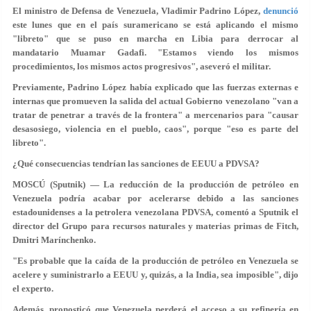
El ministro de Defensa de Venezuela, Vladimir Padrino López,
denunció
este lunes que en el país suramericano se está aplicando el mismo
"libreto" que se puso en marcha en Libia para derrocar al
mandatario Muamar Gadafi. "Estamos viendo
los mismos
procedimientos, los mismos actos
progresivos", aseveró el militar.
Previamente, Padrino López había explicado que las fuerzas externas e
internas que promueven la salida del actual Gobierno venezolano "van a
tratar de
penetrar a través de la frontera
" a mercenarios para "causar
desasosiego, violencia en el pueblo, caos", porque "eso es parte del
libreto".
¿Qué consecuencias tendrían las sanciones de EEUU a PDVSA?
MOSCÚ (Sputnik) — La reducción de la producción de petróleo en
Venezuela podría acabar por acelerarse debido a las sanciones
estadounidenses a la petrolera venezolana PDVSA, comentó a Sputnik el
director del Grupo para recursos naturales y materias primas de Fitch,
Dmitri Marínchenko.
"Es probable que la caída de la producción de petróleo en Venezuela se
acelere y suministrarlo a EEUU y, quizás, a la India, sea imposible", dijo
el experto.
Además, pronosticó que Venezuela perderá el acceso a su refinería en