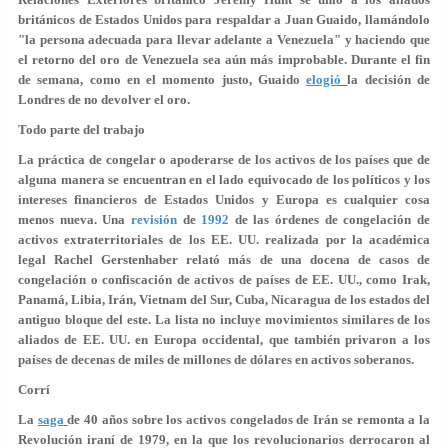
británicos de Estados Unidos para respaldar a Juan Guaido, llamándolo
"la persona adecuada para llevar adelante a Venezuela" y haciendo que
el retorno del oro de Venezuela sea aún más improbable. Durante el fin
de semana, como en el momento justo, Guaido
elogió
la decisión de
Londres de no devolver el oro.
Todo parte del trabajo
La práctica de congelar o apoderarse de los activos de los países que de
alguna manera se encuentran en el lado equivocado de los políticos y los
intereses financieros de Estados Unidos y Europa es cualquier cosa
menos nueva. Una
revisión
de
1992
de las órdenes de congelación de
activos extraterritoriales de los EE. UU. realizada por la académica
legal Rachel Gerstenhaber relató más de una docena de casos de
congelación o confiscación de activos de países de EE. UU., como Irak,
Panamá, Libia, Irán, Vietnam del Sur, Cuba, Nicaragua de los estados del
antiguo bloque del este. La lista no incluye movimientos similares de los
aliados de EE. UU. en Europa occidental, que también privaron a los
países de decenas de miles de millones de dólares en activos soberanos.
Corrí
La
saga
de 40 años sobre los activos congelados de Irán se remonta a la
Revolución iraní de 1979, en la que los revolucionarios derrocaron al