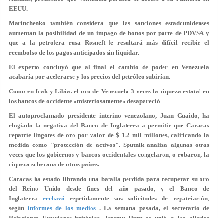
EEUU.
Marínchenko también considera que las sanciones estadounidenses
aumentan la posibilidad de un impago de bonos por parte de PDVSA y
que a la petrolera rusa Rosneft le resultará más difícil recibir el
reembolso de los pagos anticipados sin liquidar.
El experto concluyó que al final el cambio de poder en Venezuela
acabaría por acelerarse y los precios del petróleo subirían.
Como en Irak y Libia: el oro de Venezuela 3 veces la riqueza estatal en
los bancos de occidente «misteriosamente» desapareció
El autoproclamado presidente interino venezolano, Juan Guaido, ha
elogiado la negativa del Banco de Inglaterra a permitir que Caracas
repatríe lingotes de oro por valor de $ 1.2 mil millones, calificando la
medida como "protección de activos". Sputnik analiza algunas otras
veces que los gobiernos y bancos occidentales congelaron, o robaron, la
riqueza soberana de otros países.
Caracas ha estado librando una batalla perdida para recuperar su oro
del Reino Unido desde fines del año pasado, y el Banco de
Inglaterra
rechazó
repetidamente sus solicitudes de repatriación,
según
informes de los medios
. La semana pasada, el secretario de
Relaciones Exteriores británico Jeremy Hunt se unió a los aliados