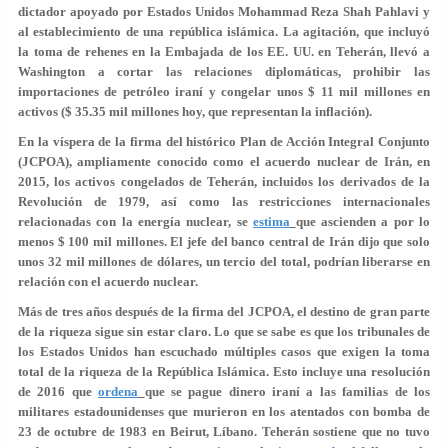
dictador apoyado por Estados Unidos Mohammad Reza Shah Pahlavi y
al establecimiento de una república islámica. La agitación, que incluyó
la toma de rehenes en la Embajada de los EE. UU. en Teherán, llevó a
Washington a cortar las relaciones diplomáticas, prohibir las
importaciones de petróleo iraní y congelar unos $ 11 mil millones en
activos ($ 35.35 mil millones hoy, que representan la inflación).
En la víspera de la firma del histórico Plan de Acción Integral Conjunto
(JCPOA), ampliamente conocido como el acuerdo nuclear de Irán, en
2015, los activos congelados de Teherán, incluidos los derivados de la
Revolución de 1979, así como las restricciones internacionales
relacionadas con la energía nuclear, se
estima
que ascienden a por lo
menos $ 100 mil millones. El jefe del banco central de Irán dijo que solo
unos 32 mil millones de dólares, un tercio del total, podrían liberarse en
relación con el acuerdo nuclear.
Más de tres años después de la firma del JCPOA, el destino de gran parte
de la riqueza sigue sin estar claro. Lo que se sabe es que los tribunales de
los Estados Unidos han escuchado múltiples casos que exigen la toma
total de la riqueza de la República Islámica. Esto incluye una resolución
de 2016 que
ordena
que se pague dinero iraní a las familias de los
militares estadounidenses que murieron en los atentados con bomba de
23 de octubre de 1983 en Beirut, Líbano. Teherán sostiene que no tuvo