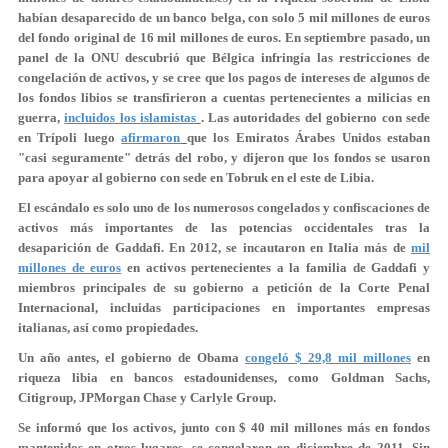
habían desaparecido de un banco belga, con solo 5 mil millones de euros
del fondo original de 16 mil millones de euros. En septiembre pasado, un
panel de la ONU descubrió que Bélgica infringía las restricciones de
congelación de activos, y se cree que los pagos de intereses de algunos de
los fondos libios se transfirieron a cuentas pertenecientes a milicias en
guerra,
incluidos los islamistas
. Las autoridades del gobierno con sede
en Trípoli luego
afirmaron
que los Emiratos Árabes Unidos estaban
"casi seguramente" detrás del robo, y dijeron que los fondos se usaron
para apoyar al gobierno con sede en Tobruk en el este de Libia.
El escándalo es solo uno de los numerosos congelados y confiscaciones de
activos más importantes de las potencias occidentales tras la
desaparición de Gaddafi. En 2012, se incautaron en Italia más de
mil
millones de euros
en activos pertenecientes a la familia de Gaddafi y
miembros principales de su gobierno a petición de la Corte Penal
Internacional, incluidas participaciones en importantes empresas
italianas, así como propiedades.
Un año antes, el gobierno de Obama
congeló $ 29,8 mil millones
en
riqueza libia en bancos estadounidenses, como Goldman Sachs,
Citigroup, JPMorgan Chase y Carlyle Group.
Se informó que los activos, junto con $ 40 mil millones más en fondos
mantenidos en otros lugares, se congelaron en diciembre de 2011. Sin