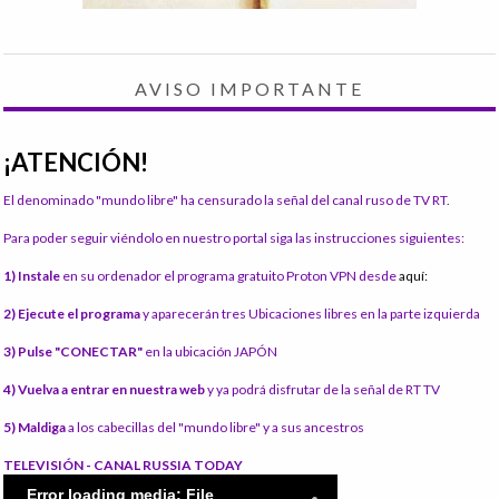
AVISO IMPORTANTE
¡ATENCIÓN!
El denominado "mundo libre" ha censurado la señal del canal ruso de TV RT.
Para poder seguir viéndolo en nuestro portal siga las instrucciones siguientes:
1) Instale
en su ordenador el programa gratuito Proton VPN desde
aquí:
2) Ejecute el programa
y aparecerán tres Ubicaciones libres en la parte izquierda
3) Pulse "CONECTAR"
en la ubicación JAPÓN
4) Vuelva a entrar en nuestra web
y ya podrá disfrutar de la señal de RT TV
5) Maldiga
a los cabecillas del "mundo libre" y a sus ancestros
TELEVISIÓN - CANAL RUSSIA TODAY