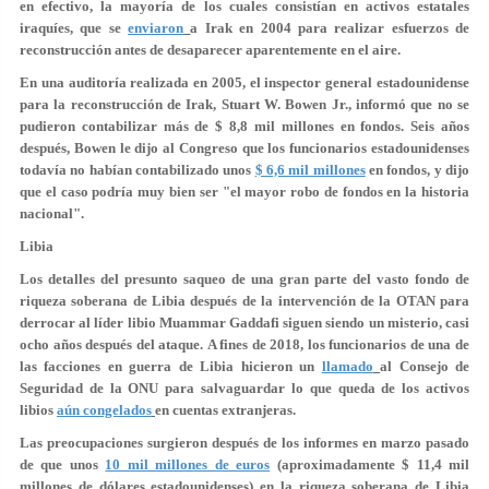
en efectivo, la mayoría de los cuales consistían en activos estatales
iraquíes, que se
enviaron
a Irak en 2004 para realizar esfuerzos de
reconstrucción antes de desaparecer aparentemente en el aire.
En una auditoría realizada en 2005, el inspector general estadounidense
para la reconstrucción de Irak, Stuart W. Bowen Jr., informó que no se
pudieron contabilizar más de $ 8,8 mil millones en fondos. Seis años
después, Bowen le dijo al Congreso que los funcionarios estadounidenses
todavía no habían contabilizado unos
$ 6,6 mil millones
en fondos, y dijo
que el caso podría muy bien ser "el mayor robo de fondos en la historia
nacional".
Libia
Los detalles del presunto saqueo de una gran parte del vasto fondo de
riqueza soberana de Libia después de la intervención de la OTAN para
derrocar al líder libio Muammar Gaddafi siguen siendo un misterio, casi
ocho años después del ataque. A fines de 2018, los funcionarios de una de
las facciones en guerra de Libia hicieron un
llamado
al Consejo de
Seguridad de la ONU para salvaguardar lo que queda de los activos
libios
aún congelados
en cuentas extranjeras.
Las preocupaciones surgieron después de los informes en marzo pasado
de que unos
10 mil millones de euros
(aproximadamente $ 11,4 mil
millones de dólares estadounidenses) en la riqueza soberana de Libia