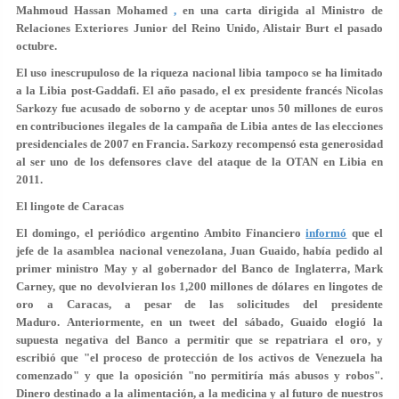
Mahmoud Hassan Mohamed
,
en una carta dirigida al Ministro de
Relaciones Exteriores Junior del Reino Unido, Alistair Burt el pasado
octubre.
El uso inescrupuloso de la riqueza nacional libia tampoco se ha limitado
a la Libia post-Gaddafi. El año pasado, el ex presidente francés Nicolas
Sarkozy fue acusado de soborno y de aceptar unos 50 millones de euros
en contribuciones ilegales de la campaña de Libia antes de las elecciones
presidenciales de 2007 en Francia. Sarkozy recompensó esta generosidad
al ser uno de los defensores clave del ataque de la OTAN en Libia en
2011.
El lingote de Caracas
El domingo, el periódico argentino Ambito Financiero
informó
que el
jefe de la asamblea nacional venezolana, Juan Guaido, había pedido al
primer ministro May y al gobernador del Banco de Inglaterra, Mark
Carney, que no devolvieran los 1,200 millones de dólares en lingotes de
oro a Caracas, a pesar de las solicitudes del presidente
Maduro. Anteriormente, en un tweet del sábado, Guaido elogió la
supuesta negativa del Banco a permitir que se repatriara el oro, y
escribió que "el proceso de protección de los activos de Venezuela ha
comenzado" y que la oposición "no permitiría más abusos y robos".
Dinero destinado a la alimentación, a la medicina y al futuro de nuestros