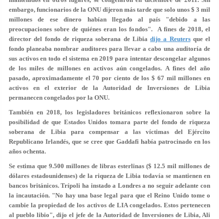
embargo, funcionarios de la ONU dijeron más tarde que solo unos $ 3 mil
millones de ese dinero habían llegado al país "debido a las
preocupaciones sobre de quiénes eran los fondos". A fines de 2018, el
director del fondo de riqueza soberana de Libia
dijo a Reuters
que el
fondo planeaba nombrar auditores para llevar a cabo una auditoría de
sus activos en todo el sistema en 2019 para intentar descongelar algunos
de los miles de millones en activos aún congelados. A fines del año
pasado, aproximadamente el 70 por ciento de los $ 67 mil millones en
activos en el exterior de la Autoridad de Inversiones de Libia
permanecen congelados por la ONU.
También en 2018, los legisladores británicos reflexionaron sobre la
posibilidad de que Estados Unidos tomara parte del fondo de riqueza
soberana de Libia para compensar a las víctimas del Ejército
Republicano Irlandés, que se cree que Gaddafi había patrocinado en los
años ochenta.
Se estima que 9.500 millones de libras esterlinas ($ 12.5 mil millones de
dólares estadounidenses) de la riqueza de Libia todavía se mantienen en
bancos británicos. Trípoli ha instado a Londres a no seguir adelante con
la incautación. "No hay una base legal para que el Reino Unido tome o
cambie la propiedad de los activos de LIA congelados. Estos pertenecen
al pueblo libio", dijo el jefe de la Autoridad de Inversiones de Libia, Ali