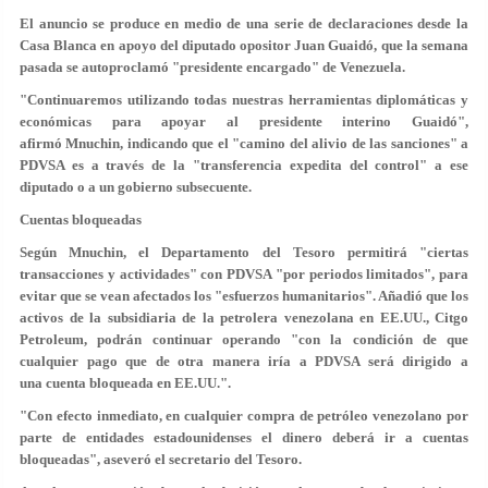
El anuncio se produce en medio de una serie de declaraciones desde la
Casa Blanca en apoyo del diputado opositor Juan Guaidó, que la semana
pasada se autoproclamó "presidente encargado" de Venezuela.
"Continuaremos utilizando todas nuestras herramientas diplomáticas y
económicas para apoyar al presidente interino Guaidó",
afirmó Mnuchin, indicando que el "camino del alivio de las sanciones" a
PDVSA es a través de la
"transferencia expedita del control"
a ese
diputado o a un gobierno subsecuente.
Cuentas bloqueadas
Según Mnuchin, el Departamento del Tesoro permitirá "ciertas
transacciones y actividades" con PDVSA "por periodos limitados", para
evitar que se vean afectados los "esfuerzos humanitarios". Añadió que los
activos de la subsidiaria de la petrolera venezolana en EE.UU., Citgo
Petroleum, podrán continuar operando "con la condición de que
cualquier pago que de otra manera iría a PDVSA será dirigido a
una
cuenta bloqueada
en EE.UU.".
"
Con efecto inmediato
, en cualquier compra de petróleo venezolano por
parte de entidades estadounidenses el dinero deberá ir a cuentas
bloqueadas", aseveró el secretario del Tesoro.