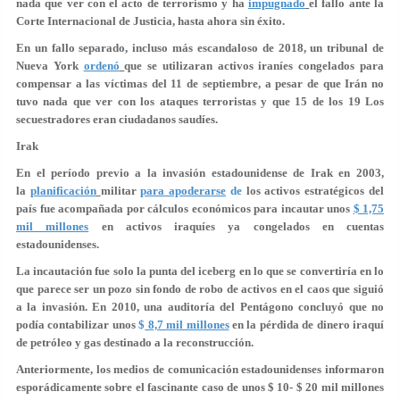
nada que ver con el acto de terrorismo y ha
impugnado
el fallo ante la
Corte Internacional de Justicia, hasta ahora sin éxito.
En un fallo separado, incluso más escandaloso de 2018, un tribunal de
Nueva York
ordenó
que se utilizaran activos iraníes congelados para
compensar a las víctimas del 11 de septiembre, a pesar de que Irán no
tuvo nada que ver con los ataques terroristas y que 15 de los 19 Los
secuestradores eran ciudadanos saudíes.
Irak
En el período previo a la invasión estadounidense de Irak en 2003,
la
planificación
militar
para apoderarse
de
los activos estratégicos del
país fue acompañada por cálculos económicos para incautar unos
$ 1,75
mil millones
en activos iraquíes ya congelados en cuentas
estadounidenses.
La incautación fue solo la punta del iceberg en lo que se convertiría en lo
que parece ser un pozo sin fondo de robo de activos en el caos que siguió
a la invasión. En 2010, una auditoría del Pentágono concluyó que no
podía contabilizar unos
$
8,7 mil millones
en la pérdida de dinero iraquí
de petróleo y gas destinado a la reconstrucción.
Anteriormente, los medios de comunicación estadounidenses informaron
esporádicamente sobre el fascinante caso de unos $ 10- $ 20 mil millones