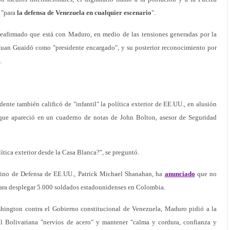
 "para
la defensa de Venezuela en cualquier escenario
".
eafirmado que está con Maduro, en medio de las tensiones generadas por la
Juan Guaidó como "presidente encargado", y su posterior reconocimiento por
.
dente también calificó de "infantil" la política exterior de EE.UU., en alusión
ue apareció en un cuaderno de notas de John Bolton, asesor de Seguridad
olítica exterior desde la Casa Blanca?", se preguntó.
terino de Defensa de EE.UU., Patrick Michael Shanahan, ha
anunciado
que no
ara desplegar 5.000 soldados estadounidenses en Colombia.
shington contra el Gobierno constitucional de Venezuela, Maduro pidió a la
 Bolivariana "nervios de acero" y mantener "calma y cordura, confianza y