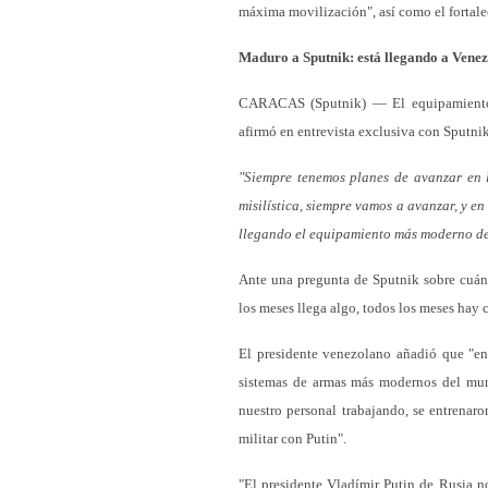
máxima movilización", así como el fortalec
Maduro a Sputnik: está llegando a Vene
CARACAS (Sputnik) — El equipamiento 
afirmó en entrevista exclusiva con Sputnik
"Siempre tenemos planes de avanzar en la
misilística, siempre vamos a avanzar, y en
llegando el equipamiento más moderno de
Ante una pregunta de Sputnik sobre cuán
los meses llega algo, todos los meses hay 
El presidente venezolano añadió que "en
sistemas de armas más modernos del mun
nuestro personal trabajando, se entrena
militar con Putin".
"El presidente Vladímir Putin de Rusia n