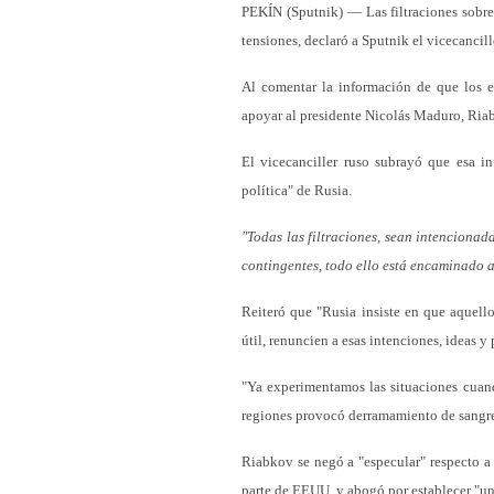
PEKÍN (Sputnik) — Las filtraciones sobre 
tensiones, declaró a Sputnik el vicecancil
Al comentar la información de que los e
apoyar al presidente Nicolás Maduro, Ria
El vicecanciller ruso subrayó que esa i
política" de Rusia.
"Todas las filtraciones, sean intenciona
contingentes, todo ello está encaminado a 
Reiteró que "Rusia insiste en que aquello
útil, renuncien a esas intenciones, ideas y 
"Ya experimentamos las situaciones cuando
regiones provocó derramamiento de sangre
Riabkov se negó a "especular" respecto a
parte de EEUU, y abogó por establecer "un