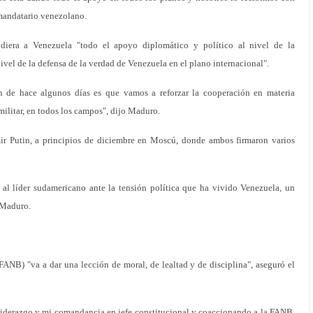
mandatario venezolano.
iera a Venezuela "todo el apoyo diplomático y político al nivel de la
vel de la defensa de la verdad de Venezuela en el plano internacional".
n de hace algunos días es que vamos a reforzar la cooperación en materia
militar, en todos los campos", dijo Maduro.
mir Putin, a principios de diciembre en Moscú, donde ambos firmaron varios
al líder sudamericano ante la tensión política que ha vivido Venezuela, un
n Maduro.
ANB) "va a dar una lección de moral, de lealtad y de disciplina", aseguró el
iderazgo y mi comandancia en jefe constitucional y coaccionando a la FANB.