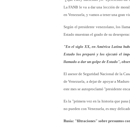
La FANB le va a dar una lección de moral, 
en Venezuela, y vamos a tener una gran vic
Según el presidente venezolano, los llam
Estado muestran el grado de su desesperac
"En el siglo XX, en América Latina hubo
Estado los preparó y los ejecutó el imp
llamado a dar un golpe de Estado", obs
El asesor de Seguridad Nacional de la Cas
de Venezuela, a dejar de apoyar a Maduro 
este mes se autoproclamó "presidente enc
Es la "primera vez en la historia que pasa
no pueden con Venezuela, es muy delicad
Rusia: "filtraciones" sobre presuntos con