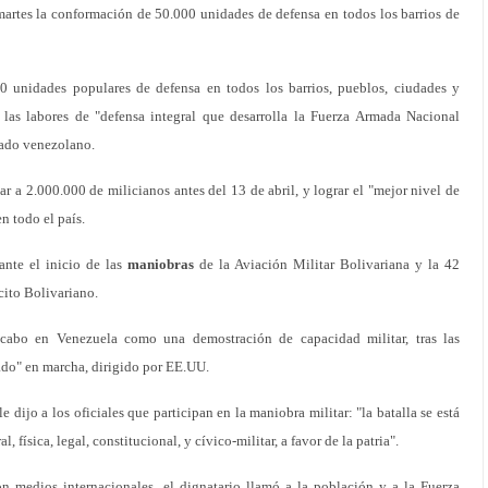
artes la conformación de 50.000 unidades de defensa en todos los barrios de
 unidades populares de defensa en todos los barrios, pueblos, ciudades y
las labores de "defensa integral que desarrolla la Fuerza Armada Nacional
tado venezolano.
r a 2.000.000 de milicianos antes del 13 de abril, y lograr el "mejor nivel de
n todo el país.
ante el inicio de las
maniobras
de la Aviación Militar Bolivariana y la 42
cito Bolivariano.
a cabo en Venezuela como una demostración de capacidad militar, tras las
ado" en marcha, dirigido por EE.UU.
le dijo a los oficiales que participan en la maniobra militar: "la batalla se está
 física, legal, constitucional, y cívico-militar, a favor de la patria".
n medios internacionales, el dignatario llamó a la población y a la Fuerza