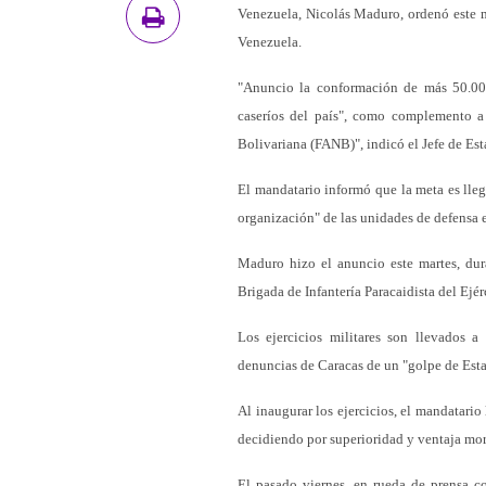
Venezuela, Nicolás Maduro, ordenó este m
Venezuela.
"Anuncio la conformación de más 50.000
caseríos del país", como complemento a 
Bolivariana (FANB)", indicó el Jefe de Es
El mandatario informó que la meta es llega
organización" de las unidades de defensa e
Maduro hizo el anuncio este martes, dur
Brigada de Infantería Paracaidista del Ejér
Los ejercicios militares son llevados 
denuncias de Caracas de un "golpe de Est
Al inaugurar los ejercicios, el mandatario 
decidiendo por superioridad y ventaja moral,
El pasado viernes, en rueda de prensa co