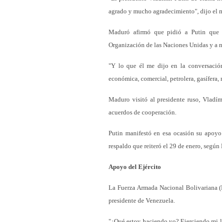
agrado y mucho agradecimiento", dijo el 
Maduró afirmó que pidió a Putin que d
Organización de las Naciones Unidas y a ni
"Y lo que él me dijo en la conversació
económica, comercial, petrolera, gasífera, 
Maduro visitó al presidente ruso, Vladí
acuerdos de cooperación.
Putin manifestó en esa ocasión su apoyo 
respaldo que reiteró el 29 de enero, segú
Apoyo del Ejército
La Fuerza Armada Nacional Bolivariana (F
presidente de Venezuela.
"¿Qué estoy haciendo yo? Ejerciendo mi l