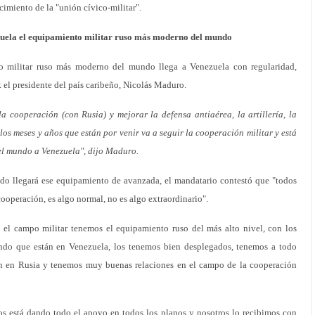
imiento de la "unión cívico-militar".
zuela el equipamiento militar ruso más moderno del mundo
militar ruso más moderno del mundo llega a Venezuela con regularidad,
 el presidente del país caribeño, Nicolás Maduro.
 cooperación (con Rusia) y mejorar la defensa antiaérea, la artillería, la
 los meses y años que están por venir va a seguir la cooperación militar y está
l mundo a Venezuela", dijo Maduro.
do llegará ese equipamiento de avanzada, el mandatario contestó que "todos
cooperación, es algo normal, no es algo extraordinario".
 el campo militar tenemos el equipamiento ruso del más alto nivel, con los
do que están en Venezuela, los tenemos bien desplegados, tenemos a todo
ron en Rusia y tenemos muy buenas relaciones en el campo de la cooperación
os está dando todo el apoyo en todos los planos y nosotros lo recibimos con