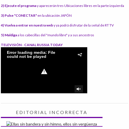
2) Ejecute el programa
y aparecerán tres Ubicaciones libres en la parte izquierda
3) Pulse "CONECTAR"
en la ubicación JAPÓN
4) Vuelva a entrar en nuestra web
y ya podrá disfrutar de la señal de RT TV
5) Maldiga
a los cabecillas del "mundo libre" y a sus ancestros
TELEVISIÓN - CANAL RUSSIA TODAY
EDITORIAL INCORRECTA