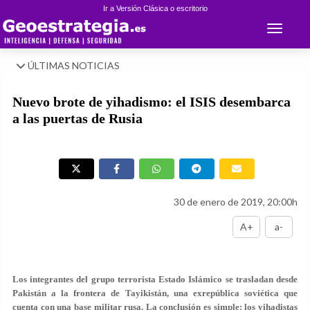
Ir a Versión Clásica o escritorio
Toggle 
ÚLTIMAS NOTICIAS
Nuevo brote de yihadismo: el ISIS desembarca
a las puertas de Rusia
30 de enero de 2019, 20:00h
A+
a-
Los integrantes del grupo terrorista Estado Islámico se trasladan desde
Pakistán a la frontera de Tayikistán, una exrepública soviética que
cuenta con una base militar rusa. La conclusión es simple: los yihadistas