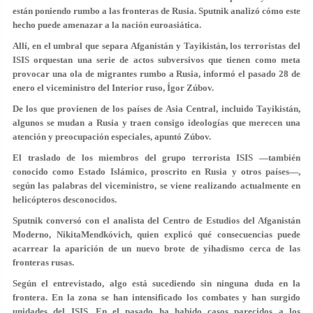
están poniendo rumbo a las fronteras de Rusia. Sputnik analizó cómo este
hecho puede amenazar a la nación euroasiática.
Allí, en el umbral que separa Afganistán y Tayikistán, los terroristas del
ISIS orquestan una serie de actos subversivos que tienen como meta
provocar una ola de migrantes rumbo a Rusia, informó el pasado 28 de
enero el viceministro del Interior ruso, Ígor Zúbov.
De los que provienen de los países de Asia Central, incluido Tayikistán,
algunos se mudan a Rusia y traen consigo ideologías que merecen una
atención y preocupación especiales, apuntó Zúbov.
El traslado de los miembros del grupo terrorista ISIS —también
conocido como Estado Islámico, proscrito en Rusia y otros países—,
según las palabras del viceministro, se viene realizando actualmente en
helicópteros desconocidos.
Sputnik conversó con el analista del Centro de Estudios del Afganistán
Moderno, NikitaMendkóvich, quien explicó qué consecuencias puede
acarrear la aparición de un nuevo brote de yihadismo cerca de las
fronteras rusas.
Según el entrevistado, algo está sucediendo sin ninguna duda en la
frontera. En la zona se han intensificado los combates y han surgido
unidades del ISIS. En el pasado ha habido casos parecidos a los