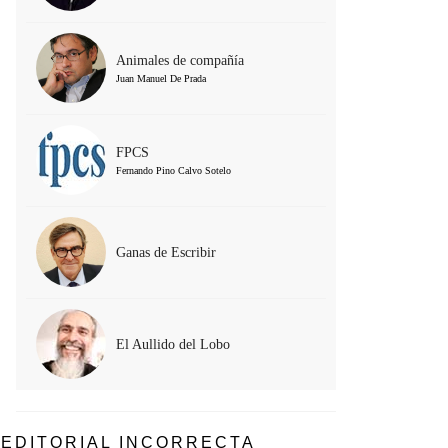
Animales de compañía
Juan Manuel De Prada
FPCS
Fernando Pino Calvo Sotelo
Ganas de Escribir
El Aullido del Lobo
EDITORIAL INCORRECTA