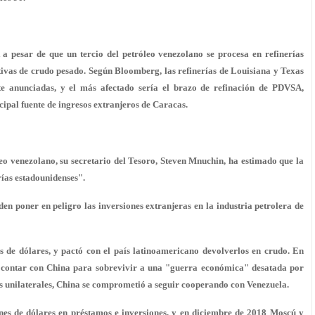
a pesar de que un tercio del petróleo venezolano se procesa en refinerías
ativas de crudo pesado. Según Bloomberg, las refinerías de Louisiana y Texas
te anunciadas, y el más afectado sería el brazo de refinación de PDVSA,
cipal fuente de ingresos extranjeros de Caracas.
o venezolano, su secretario del Tesoro, Steven Mnuchin, ha estimado que la
ías estadounidenses".
n poner en peligro las inversiones extranjeras en la industria petrolera de
 de dólares, y pactó con el país latinoamericano devolverlos en crudo. En
contar con China para sobrevivir a una "guerra económica" desatada por
es unilaterales, China se comprometió a seguir cooperando con Venezuela.
ones de dólares en préstamos e inversiones, y en diciembre de 2018 Moscú y