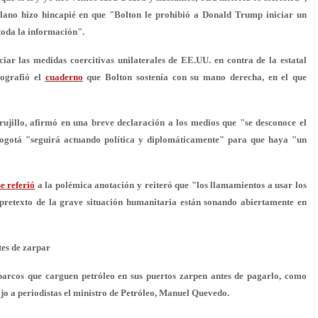
lano hizo hincapié en que "
Bolton le prohibió a Donald Trump iniciar un
o toda la información".
iar las medidas coercitivas unilaterales de EE.UU. en contra de la estatal
tografió el
cuaderno
que Bolton sostenía con su mano derecha, en el que
rujillo, afirmó en una breve declaración a los medios que "se desconoce el
Bogotá "seguirá actuando política y diplomáticamente" para que haya "un
se referió
a la polémica anotación y reiteró que "los llamamientos a usar los
pretexto de la grave situación
humanitaria están sonando abiertamente en
es de zarpar
rcos que carguen petróleo en sus puertos zarpen antes de pagarlo, como
jo a periodistas el ministro de Petróleo, Manuel Quevedo.