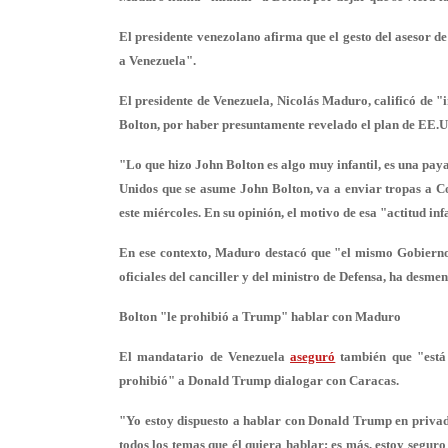
El presidente venezolano afirma que el gesto del asesor d
a Venezuela".
El presidente de Venezuela, Nicolás Maduro, calificó de "
Bolton, por haber presuntamente revelado el plan de EE.U
"Lo que hizo John Bolton es algo
muy infantil, es una pay
Unidos que se asume John Bolton, va a enviar tropas a 
este miércoles. En su opinión, el motivo de esa "actitud inf
En ese contexto, Maduro destacó que "el mismo Gobierno 
oficiales del canciller y del ministro de Defensa, ha desme
Bolton "le prohibió a Trump" hablar con Maduro
El mandatario de Venezuela
aseguró
también que "está 
prohibió" a Donald Trump dialogar con Caracas.
"Yo
estoy dispuesto a hablar con Donald Trump
en privad
todos los temas que él quiera hablar; es más, estoy seguro