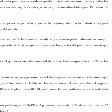
ndustria petrolera venezolana quedó oficialmente nacionalizada, y todas las
 venezolanas, las cuales, a su vez, fueron absorbidas por Petróleos de
r empresa de petróleo y gas de la región y dominó la industria del país
eo del mundo.
l control de la industria petrolera, y se centró principalmente en cumplir
s presidente hicieron que se disparasen los precios del petróleo mientras que
era el quinto exportador mundial de crudo. Este comprendía el 85% de las
araron en huelga y presionaron a Chávez para que convocara elecciones, que
 tras los cuales el Gobierno logró restaurar el control sobre el gigante
 40% de la plantilla —18.000 personas—, lo que también afectó a la industria
 sus políticas, en 2006 PDVSA poseía no menos del 51% del control de los 32
los 90.