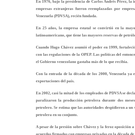
En 1976, bajo la presidencia de Carlos Andrés Pérez, la i
empresas extranjeras fueron reemplazadas por empresas
Venezuela (PDVSA), recién fundada.
En 25 años, la empresa estatal se convirtió en la mayo
latinoamericano, que tiene las mayores reservas de petról
Cuando Hugo Chávez asumió el poder en 1999, fortaleció e
con las regulaciones de la OPEP. Las políticas del entonce
el Gobierno venezolano gastaba más de lo que recibía.
Con la entrada de la década de los 2000, Venezuela ya 
exportaciones del país.
En 2002, casi la mitad de los empleados de PDVSA se decl
paralizaron la producción petrolera durante dos meses,
petrolero. Se estima que las autoridades despidieron a un
petrolera en su conjunto.
A pesar de la presión sobre Chávez y la feroz oposición a
acuerdos firmados con empresas privadas en la década de 