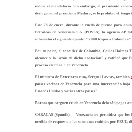
indicó el mandatario. Sin embargo, el presidente venezo
diálogo con el presidente Maduro
; se lo prohibió él, teng
Este 28 de enero, durante la rueda de prensa para anunc
Petróleos de Venezuela S.A. (PDVSA), la agencia AP fo
sobresalía el siguiente apunte: "
5.000 tropas a Colombia
".
Por su parte, el canciller de Colombia, Carlos Holmes T
alcance y la razón de dicha anotación" y ratificó que 
proceso electoral" en Venezuela.
El ministro de Exteriores ruso, Serguéi Lavrov, también
países vecinos de Venezuela para
una intervención bajo 
Estados Unidos y varios otros países".
Barcos que carguen crudo en Venezuela deberán pagar ant
CARACAS (Sputnik) — Venezuela no permitirá que los ba
medida de respuesta a las sanciones emitidas por EEUU, di