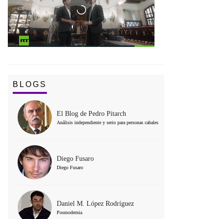
BLOGS
El Blog de Pedro Pitarch
Análisis independiente y serio para personas cabales
Diego Fusaro
Diego Fusaro
Daniel M. López Rodríguez
Posmodernia