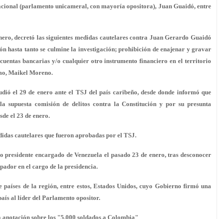
Nacional (parlamento unicameral, con mayoría opositora), Juan Guaidó, entre
enero, decretó las siguientes medidas cautelares contra Juan Gerardo Guaidó
ón hasta tanto se culmine la investigación; prohibición de enajenar y gravar
cuentas bancarias y/o cualquier otro instrumento financiero en el territorio
smo, Maikel Moreno.
udió el 29 de enero ante el TSJ del país caribeño, desde donde informó que
a supuesta comisión de delitos contra la Constitución y por su presunta
sde el 23 de enero.
edidas cautelares que fueron aprobadas por el TSJ.
 presidente encargado de Venezuela el pasado 23 de enero, tras desconocer
ador en el cargo de la presidencia.
 países de la región, entre estos, Estados Unidos, cuyo Gobierno firmó una
aís al líder del Parlamento opositor.
la anotación sobre los "5.000 soldados a Colombia"