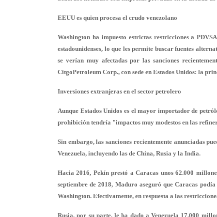
EEUU es quien procesa el crudo venezolano
Washington ha impuesto estrictas restricciones a PDVSA 
estadounidenses, lo que les permite buscar fuentes altern
se verían muy afectadas por las sanciones recientemen
CitgoPetroleum Corp., con sede en Estados Unidos: la prin
Inversiones extranjeras en el sector petrolero
Aunque Estados Unidos es el mayor importador de petróle
prohibición tendría "impactos muy modestos en las refiner
Sin embargo, las sanciones recientemente anunciadas puede
Venezuela, incluyendo las de China, Rusia y la India.
Hacia 2016, Pekín prestó a Caracas unos 62.000 millones
septiembre de 2018, Maduro aseguró que Caracas podía 
Washington. Efectivamente, en respuesta a las restriccion
Rusia, por su parte, le ha dado a Venezuela 17.000 mill