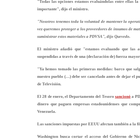
"Todas las opciones estamos evaluándolas entre ellas l
importante", dijo el ministro.
"Nosotros tenemos toda la voluntad de mantener la operati
vez queremos proteger a los proveedores de insumos de mat
suministrar estos materiales a PDVSA", dijo Quevedo.
El ministro añadió que "estamos evaluando que las a
suspendidas a través de una (declaración de) fuerza mayor
"Ya hemos tomado las primeras medidas: barco que salga
nuestro pueblo (…) debe ser cancelado antes de dejar el p
de Televisión.
El 28 de enero, el Departamento del Tesoro
sancionó
a PDV
dinero que paguen empresas estadounidenses que compr
Venezuela.
Las sanciones impuestas por EEUU afectan también a la f
Washington busca cortar el acceso del Gobierno de Ni