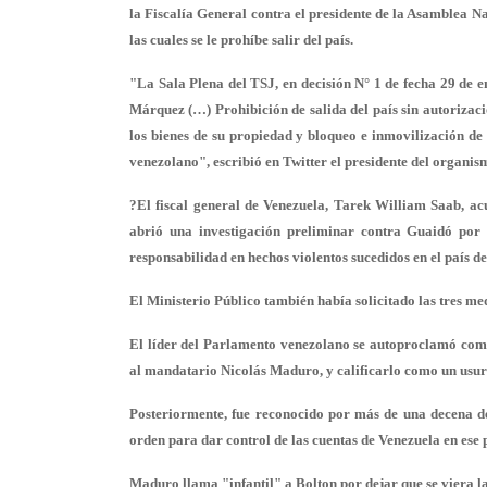
la Fiscalía General contra el presidente de la Asamblea 
las cuales se le prohíbe salir del país.
"La Sala Plena del TSJ, en decisión N° 1 de fecha 29 de 
Márquez (…) Prohibición de salida del país sin autorizaci
los bienes de su propiedad y bloqueo e inmovilización de 
venezolano", escribió en Twitter el presidente del organi
?El fiscal general de Venezuela, Tarek William Saab, ac
abrió una investigación preliminar contra Guaidó por l
responsabilidad en hechos violentos sucedidos en el país de
El Ministerio Público también había solicitado las tres m
El líder del Parlamento venezolano se autoproclamó como
al mandatario Nicolás Maduro, y calificarlo como un usurp
Posteriormente, fue reconocido por más de una decena de
orden para dar control de las cuentas de Venezuela en ese p
Maduro llama "infantil" a Bolton por dejar que se viera 