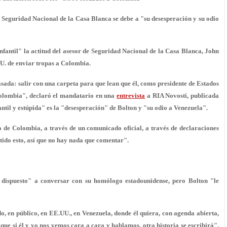
e Seguridad Nacional de la Casa Blanca se debe a "su desesperación y su odio
infantil" la actitud del asesor de Seguridad Nacional de la Casa Blanca, John
U. de enviar tropas a Colombia.
asada
: salir con una carpeta para que lean que él, como presidente de Estados
Colombia", declaró el mandatario en una
entrevista
a RIA Novosti, publicada
antil y estúpida" es la "desesperación" de Bolton y "
su odio a Venezuela
".
de Colombia, a través de un comunicado oficial, a través de declaraciones
ntido esto, así que no hay nada que comentar".
dispuesto" a conversar con su homólogo estadounidense, pero Bolton "le
o, en público, en EE.UU., en Venezuela, donde él quiera, con agenda abierta,
 que si él y yo nos vemos cara a cara y hablamos, otra historia se escribirá",