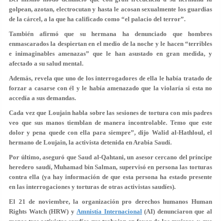
golpean, azotan, electrocutan y hasta le acosan sexualmente los guardias
de la cárcel, a la que ha calificado como “el palacio del terror”.
También afirmó que su hermana ha denunciado que hombres
enmascarados la despiertan en el medio de la noche y le hacen “terribles
e inimaginables amenazas” que le han asustado en gran medida, y
afectado a su salud mental.
Además, revela que uno de los interrogadores de ella le había tratado de
forzar a casarse con él y le había amenazado que la violaría si esta no
accedía a sus demandas.
Cada vez que Loujain habla sobre las sesiones de tortura con mis padres
veo que sus manos tiemblan de manera incontrolable. Temo que este
dolor y pena quede con ella para siempre”, dijo Walid al-Hathloul, el
hermano de Loujain, la activista detenida en Arabia Saudí.
Por último, aseguró que Saud al-Qahtani, un asesor cercano del príncipe
heredero saudí, Muhamad bin Salman, supervisó en persona las torturas
contra ella (ya hay información de que esta persona ha estado presente
en las interrogaciones y torturas de otras activistas saudíes).
El 21 de noviembre, la organización pro derechos humanos Human
Rights Watch (HRW) y
Amnistía Internacional
(AI) denunciaron que al