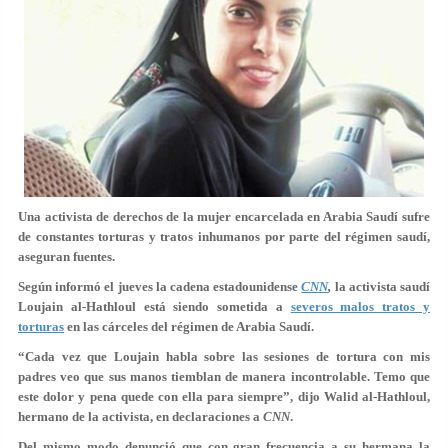
Una activista de derechos de la mujer encarcelada en Arabia Saudí sufre
de constantes torturas y tratos inhumanos por parte del régimen saudí,
aseguran fuentes.
Según informó el jueves la cadena estadounidense
CNN
,
la activista saudí
Loujain al-Hathloul está siendo sometida a
severos malos tratos y
torturas
en las cárceles del régimen de Arabia Saudí.
“Cada vez que Loujain habla sobre las sesiones de tortura con mis
padres veo que sus manos tiemblan de manera incontrolable. Temo que
este dolor y pena quede con ella para siempre”, dijo Walid al-Hathloul,
hermano de la activista, en declaraciones a
CNN
.
Del mismo modo denunció que con gran frecuencia a su hermana la