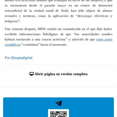
menos tres activistas saudíes que trabajan en favor de las mujeres, y que
se encuentran desde el pasado mayo en un centro de detención
extraoficial de la ciudad saudí de Yedá, han sido objeto de abusos
sexuales y torturas, como la aplicación de “descargas eléctricas y
latigazos”.
Una semana después, HRW emitió un comunicado en el que dijo haber
recibido informaciones fidedignas de que “las autoridades saudíes
habían torturado a una cuarta activista” y advirtió de que
estos actos
vandálicos
“continúan” hasta el momento.
Por
Elespiadigital
Abrir página en versión completa