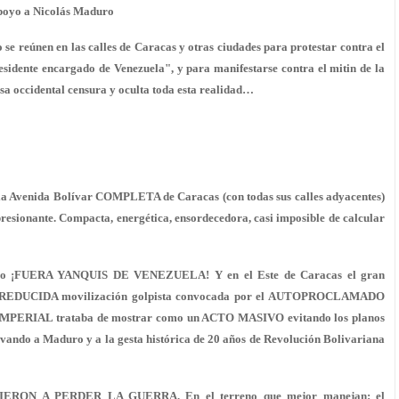
apoyo a Nicolás Maduro
se reúnen en las calles de Caracas y otras ciudades para protestar contra el
sidente encargado de Venezuela", y para manifestarse contra el mitin de la
nsa occidental censura y oculta toda esta realidad…
venida Bolívar COMPLETA de Caracas (con todas sus calles adyacentes)
ante. Compacta, energética, ensordecedora, casi imposible de calcular
oro ¡FUERA YANQUIS DE VENEZUELA! Y en el Este de Caracas el gran
y REDUCIDA movilización golpista convocada por el AUTOPROCLAMADO
V IMPERIAL trataba de mostrar como un ACTO MASIVO evitando los planos
vando a Maduro y a la gesta histórica de 20 años de Revolución Bolivariana
OLVIERON A PERDER LA GUERRA. En el terreno que mejor manejan: el