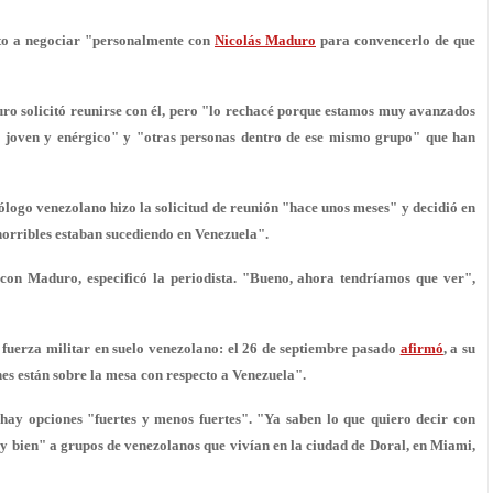
esto a negociar "personalmente con
Nicolás Maduro
para convencerlo de que
o solicitó reunirse con él, pero "lo rechacé
porque estamos muy avanzados
ro joven y enérgico" y "otras personas dentro de ese mismo grupo" que han
logo venezolano hizo la solicitud de reunión "
hace unos meses
" y decidió en
rribles estaban sucediendo en Venezuela".
 con Maduro, especificó la periodista. "Bueno,
ahora tendríamos que ver
",
 fuerza militar en suelo venezolano: el 26 de septiembre pasado
afirmó
, a su
nes están sobre la mesa con respecto a Venezuela".
hay opciones "fuertes y menos fuertes". "
Ya saben lo que quiero decir con
 bien" a grupos de venezolanos que vivían en la ciudad de Doral, en Miami,