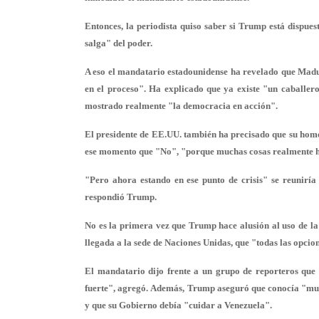
Entonces, la periodista quiso saber si Trump está dispu
salga" del poder.
A eso el mandatario estadounidense ha revelado que
Madur
en el proceso". Ha explicado que ya existe "un caballe
mostrado realmente "la democracia en acción".
El presidente de EE.UU. también ha precisado que su homó
ese momento que "No", "porque muchas cosas realmente ho
"Pero ahora estando en ese punto de crisis" se reuniría
respondió Trump.
No es la primera vez que Trump hace alusión al uso de la
llegada a la sede de Naciones Unidas, que "todas las opcio
El mandatario dijo frente a un grupo de reporteros que 
fuerte"
, agregó. Además, Trump aseguró que conocía "muy
y que su Gobierno debía "
cuidar a Venezuela
".