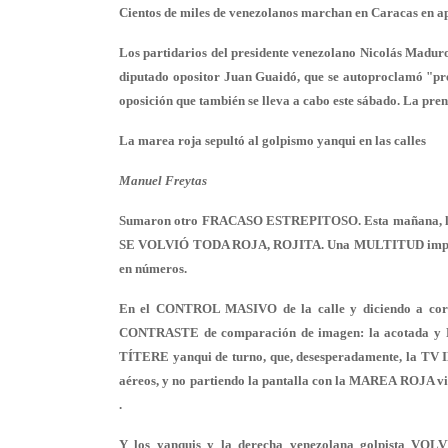
Cientos de miles de venezolanos marchan en Caracas en 
Los partidarios del presidente venezolano Nicolás Maduro 
diputado opositor Juan Guaidó, que se autoproclamó "pre
oposición que también se lleva a cabo este sábado. La pre
La marea roja sepultó al golpismo yanqui en las calles
Manuel Freytas
Sumaron otro FRACASO ESTREPITOSO. Esta mañana, la A
SE VOLVIÓ TODA ROJA, ROJITA. Una MULTITUD impresion
en números.
En el CONTROL MASIVO de la calle y diciendo a c
CONTRASTE de comparación de imagen: la acotada 
TÍTERE yanqui de turno, que, desesperadamente, la T
aéreos, y no partiendo la pantalla con la MAREA ROJA vi
.
Y los yanquis y la derecha venezolana golpista V