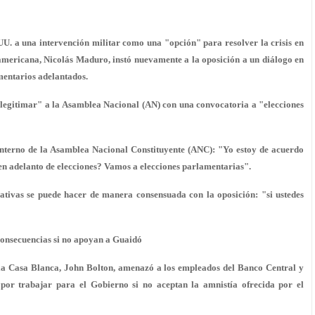
UU. a una intervención militar como una "opción" para resolver la crisis en
damericana, Nicolás Maduro, instó nuevamente a la oposición a un diálogo en
mentarios adelantados.
elegitimar" a la Asamblea Nacional (AN) con una convocatoria a "elecciones
interno de la Asamblea Nacional Constituyente (ANC): "Yo estoy de acuerdo
en adelanto de elecciones? Vamos a elecciones parlamentarias".
lativas se puede hacer de
manera consensuada con la oposición
: "si ustedes
onsecuencias si no apoyan a Guaidó
a Casa Blanca, John Bolton, amenazó a los empleados del Banco Central y
por trabajar para el Gobierno si no aceptan la amnistía ofrecida por el