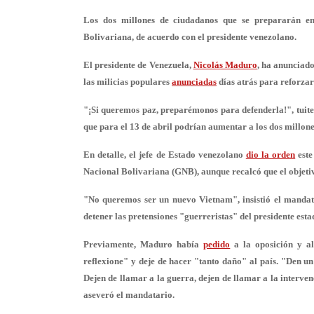
Los dos millones de ciudadanos que se prepararán en
Bolivariana, de acuerdo con el presidente venezolano.
El presidente de Venezuela,
Nicolás Maduro
, ha anunciad
las
milicias
populares
anunciadas
días atrás para reforzar
"¡Si queremos paz, preparémonos para defenderla!", tuite
que para el 13 de abril podrían aumentar a los
dos millon
En detalle, el jefe de Estado venezolano
dio la orden
este
Nacional Bolivariana (GNB), aunque recalcó que el objetiv
"
No queremos ser un nuevo Vietnam
", insistió el mand
detener las pretensiones "guerreristas" del presidente est
Previamente, Maduro había
pedido
a la oposición y a
reflexione" y deje de hacer "tanto daño" al país. "Den u
Dejen de llamar a la guerra, dejen de llamar a la interve
aseveró el mandatario.