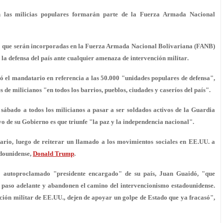
 las milicias populares formarán parte de la Fuerza Armada Nacional
o que serán incorporadas en la Fuerza Armada Nacional Bolivariana (FANB)
 la defensa del país ante cualquier amenaza de
intervención militar
.
ó el mandatario en referencia a las 50.000 "unidades populares de defensa",
es
de milicianos "en todos los barrios, pueblos, ciudades y caseríos del país".
 sábado a todos los milicianos a pasar a ser
soldados activos
de la Guardia
o de su Gobierno es que triunfe "la paz y la independencia nacional".
atario, luego de reiterar un llamado a los movimientos sociales en EE.UU. a
adounidense,
Donald Trump
.
l autoproclamado "presidente encargado" de su país, Juan Guaidó, "que
n paso adelante y abandonen el camino del intervencionismo estadounidense.
nción militar de EE.UU., dejen de apoyar
un golpe de Estado que ya fracasó
",