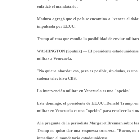
enfatizó el mandatario.
Maduro agregó que el país se encamina a "vencer el dólar
impulsada por EEUU.
Trump afirma que estudia la posibilidad de enviar milita
WASHINGTON (Sputnik) — El presidente estadounidense, D
militar a Venezuela.
"No quiero abordar eso, pero es posible, sin dudas, es una 
cadena televisiva CBS.
La intervención militar en Venezuela es una "opción"
Este domingo, el presidente de EE.UU., Donald Trump, en
militar en Venezuela es una "opción" para resolver la sit
A la pregunta de la periodista Margaret Brennan sobre las
Trump no quiso dar una respuesta concreta. "Bueno, no qu
inmediato el mandatario estadounidense.