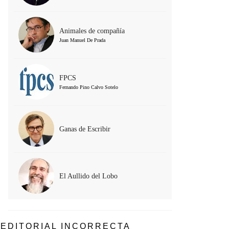
Animales de compañía
Juan Manuel De Prada
FPCS
Fernando Pino Calvo Sotelo
Ganas de Escribir
El Aullido del Lobo
EDITORIAL INCORRECTA