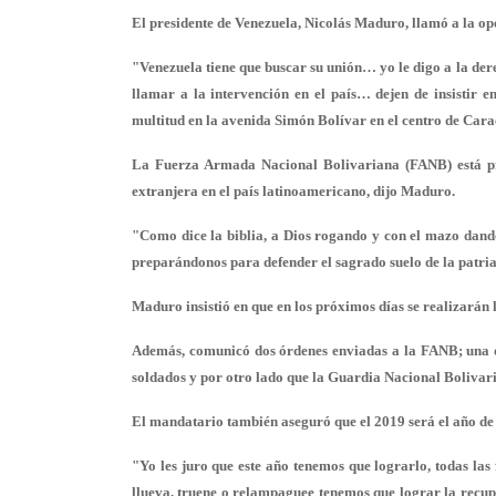
El presidente de Venezuela, Nicolás Maduro, llamó a la op
"Venezuela tiene que buscar su unión… yo le digo a la d
llamar a la intervención en el país… dejen de insistir 
multitud en la avenida Simón Bolívar en el centro de Cara
La Fuerza Armada Nacional Bolivariana (FANB) está pre
extranjera en el país latinoamericano, dijo Maduro.
"Como dice la biblia, a Dios rogando y con el mazo dand
preparándonos para defender el sagrado suelo de la patria
Maduro insistió en que en los próximos días se realizarán l
Además, comunicó dos órdenes enviadas a la FANB; una q
soldados y por otro lado que la Guardia Nacional Bolivari
El mandatario también aseguró que el 2019 será el año de
"Yo les juro que este año tenemos que lograrlo, todas las
llueva, truene o relampaguee tenemos que lograr la recupe