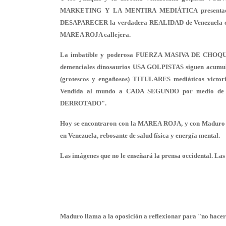
MARKETING Y LA MENTIRA MEDIÁTICA presentada 
DESAPARECER la verdadera REALIDAD de Venezuela con
MAREA ROJA callejera.
La imbatible y poderosa FUERZA MASIVA DE CHOQUE S
demenciales dinosaurios USA GOLPISTAS siguen acumula
(grotescos y engañosos) TITULARES mediáticos victo
Vendida al mundo a CADA SEGUNDO por medio de
DERROTADO".
Hoy se encontraron con la MAREA ROJA, y con Maduro
en Venezuela, rebosante de salud física y energía mental.
Las imágenes que no le enseñará la prensa occidental. La
Maduro llama a la oposición a reflexionar para "no hacer