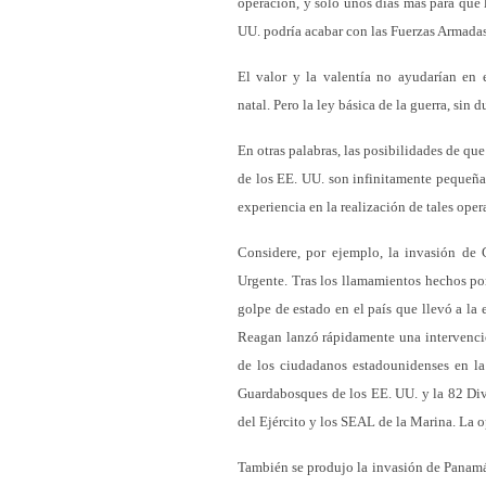
operación, y solo unos días más para que l
UU. podría acabar con las Fuerzas Armada
El valor y la valentía no ayudarían en 
natal. Pero la ley básica de la guerra, sin 
En otras palabras, las posibilidades de que
de los EE. UU. son infinitamente pequeña
experiencia en la realización de tales oper
Considere, por ejemplo, la invasión de
Urgente. Tras los llamamientos hechos por
golpe de estado en el país que llevó a la
Reagan lanzó rápidamente una intervenció
de los ciudadanos estadounidenses en la 
Guardabosques de los EE. UU. y la 82 Divi
del Ejército y los SEAL de la Marina. La o
También se produjo la invasión de Panamá 