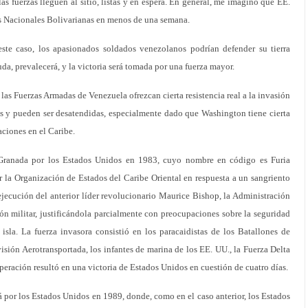
as fuerzas lleguen al sitio, listas y en espera. En general, me imagino que EE.
s Nacionales Bolivarianas en menos de una semana.
este caso, los apasionados soldados venezolanos podrían defender su tierra
duda, prevalecerá, y la victoria será tomada por una fuerza mayor.
 las Fuerzas Armadas de Venezuela ofrezcan cierta resistencia real a la invasión
s y pueden ser desatendidas, especialmente dado que Washington tiene cierta
aciones en el Caribe.
 Granada por los Estados Unidos en 1983, cuyo nombre en código es Furia
 la Organización de Estados del Caribe Oriental en respuesta a un sangriento
 ejecución del anterior líder revolucionario Maurice Bishop, la Administración
n militar, justificándola parcialmente con preocupaciones sobre la seguridad
isla. La fuerza invasora consistió en los paracaidistas de los Batallones de
sión Aerotransportada, los infantes de marina de los EE. UU., la Fuerza Delta
peración resultó en una victoria de Estados Unidos en cuestión de cuatro días.
por los Estados Unidos en 1989, donde, como en el caso anterior, los Estados