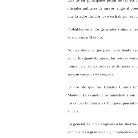
Una de las principales pistas de las act
oficiales militares de mayor rango al pon
que Estados Unidos tuvo en Irak, por supue
Probablemente, los generales y almirante
abandonar a Maduro.
No hay duda de que para hacer frente a p
como los guardabosques, las boinas verde
usarse para realizar una serie de tareas, 
ser convencidos de cooperar.
Es posible que los Estados Unidos for
Maduro. Los candidatos inmediatos son Co
los cruces fronterizos y bloquear parcial
al país.
En general, la tarea asignada a las fuerza
con misiles a gran escala y bombardeos p