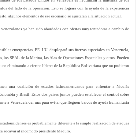
ividades de los Estados Unidos en Venezuela es neutralizar la amenaza de los
erlos del lado de la oposición. Esto se logrará con la ayuda de la experiencia
sto, algunos elementos de ese escenario se ajustarán a la situación actual.
s venezolanos ya han sido abordados con ofertas muy tentadoras a cambio de
osibles emergencias, EE. UU. desplegará sus fuerzas especiales en Venezuela,
s, los SEAL de la Marina, las Alas de Operaciones Especiales y otros. Pueden
incluso eliminando a ciertos líderes de la República Bolivariana que no pudieron
men una coalición de estados latinoamericanos para enfrentar a Nicolás
lombia y Brasil. Estos dos países juntos pueden establecer el control sobre
mente a Venezuela del mar para evitar que lleguen barcos de ayuda humanitaria
s estadounidenses es probablemente diferente a la simple realización de ataques
ara socavar al incómodo presidente Maduro.