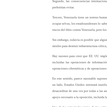
Segundo, las consecuencias internacio
preferirían evitar.
Tercero, Venezuela tiene un terreno bast
ocupar selvas, los estadounidenses lo sab
trucos del libro contra Venezuela, pero lo
Sin embargo, todavía es posible que algun
misiles para destruir infraestructura crítica
Hay razones para creer que EE. UU. impl
incluidas las operaciones de informació
operaciones cibernéticas y de operaciones
En este sentido, parece razonable suponer
un lado, Estados Unidos intentará inuti
desacreditar de una vez por todas a las a
apoyo necesario a la oposición, incluida l