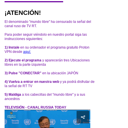
¡ATENCIÓN!
El denominado "mundo libre" ha censurado la señal del
canal ruso de TV RT.
Para poder seguir viéndolo en nuestro portal siga las
instrucciones siguientes:
1) Instale
en su ordenador el programa gratuito Proton
VPN desde
aquí:
2) Ejecute el programa
y aparecerán tres Ubicaciones
libres en la parte izquierda
3) Pulse "CONECTAR"
en la ubicación JAPÓN
4) Vuelva a entrar en nuestra web
y ya podrá disfrutar de
la señal de RT TV
5) Maldiga
a los cabecillas del "mundo libre" y a sus
ancestros
TELEVISIÓN - CANAL RUSSIA TODAY