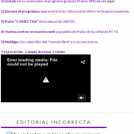
1) Instale
en su ordenador el programa gratuito Proton VPN desde
aquí:
2) Ejecute el programa
y aparecerán tres Ubicaciones libres en la parte izquierda
3) Pulse "CONECTAR"
en la ubicación JAPÓN
4) Vuelva a entrar en nuestra web
y ya podrá disfrutar de la señal de RT TV
5) Maldiga
a los cabecillas del "mundo libre" y a sus ancestros
TELEVISIÓN - CANAL RUSSIA TODAY
EDITORIAL INCORRECTA