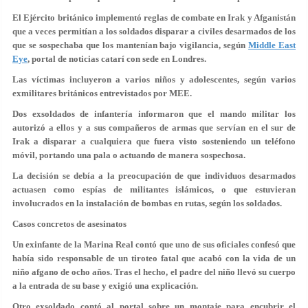
El Ejército británico implementó reglas de combate en Irak y Afganistán
que a veces permitían a los soldados disparar a civiles desarmados de los
que se sospechaba que los mantenían bajo vigilancia, según
Middle East
Eye
,
portal de noticias catarí con sede en Londres.
Las
víctimas incluyeron a varios niños y adolescentes
, según varios
exmilitares británicos entrevistados por MEE.
Dos exsoldados de infantería informaron que el mando militar los
autorizó a ellos y a sus compañeros de armas que servían en el sur de
Irak a
disparar a cualquiera que fuera visto sosteniendo un teléfono
móvil, portando una pala
o actuando de manera sospechosa.
La decisión se debía a la preocupación de que individuos desarmados
actuasen como espías de militantes islámicos, o que estuvieran
involucrados en la instalación de bombas en rutas, según los soldados.
Casos concretos de asesinatos
Un exinfante de la Marina Real contó que uno de sus oficiales confesó que
había sido responsable de un tiroteo fatal que acabó con la vida de un
niño afgano de ocho años. Tras el hecho, el padre del niño llevó su cuerpo
a la entrada de su base y exigió una explicación.
Otro exsoldado contó al portal sobre un montaje para encubrir el