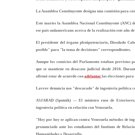
La Asamblea Constituyente designa una comisión para con
Este martes la Asamblea Nacional Constituyente (ANC) 
ese país sudamericano acerca de la realización este año de
El presidente del órgano plenipotenciario, Diosdado Cab
posible" para "la toma de decisiones" correspondientes.
Aunque los comicios del Parlamento estaban previstos pa
que
se mantiene en
desacato judicial desde 2016
. Duran
afirmó estar de acuerdo con
adelantar
las elecciones para
Lavrov denuncia uso "descarado" de ingeniería política c
ASJABAD (Sputnik) — El ministro ruso de Exteriores, 
ingeniería política en relación con Venezuela.
"Hoy por hoy se aplican contra Venezuela métodos de inge
pronunciado ante los estudiantes del Instituto de Relac
Humanidades y Desarrollo.