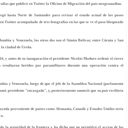
rafías que publicó en Twitter la Oficina de Migración del país neogranadino.
egó hasta Norte de Santander para revisar el estado actual de los pasos
 en Twitter acompañado de tres fotografías en las que se ve el paso bloqueado
lombia y Venezuela, los otros dos son el Simón Bolívar, entre Cúcuta y San
 la ciudad de Ureña.
016, y antes de su inauguración el presidente Nicolás Maduro ordenó el cierre
s resultaron heridos por paramilitares durante una operación contra el
ombia y Venezuela, luego de que el jefe de la Asamblea Nacional (parlamento
amó presidente "encargado", y, posteriormente anunció que su país recibiría
a ayuda proveniente de países como Alemania, Canadá y Estados Unidos sería
ra.
o la seguridad de la frontera y ha dicho que no permitirá el acceso de los