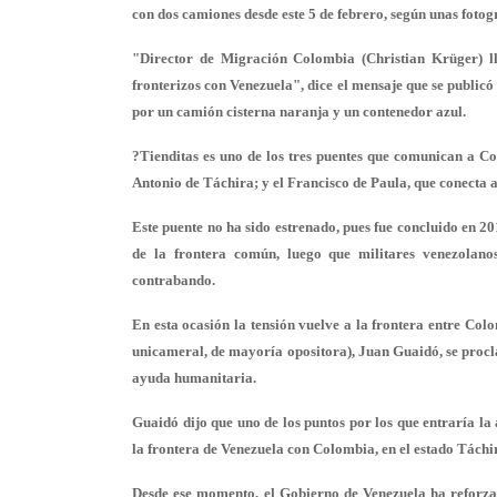
con dos camiones desde este 5 de febrero, según unas fotog
"Director de Migración Colombia (Christian Krüger) ll
fronterizos con Venezuela", dice el mensaje que se publicó
por un camión cisterna naranja y un contenedor azul.
?Tienditas es uno de los tres puentes que comunican a Co
Antonio de Táchira; y el Francisco de Paula, que conecta a
Este puente no ha sido estrenado, pues fue concluido en 2
de la frontera común, luego que militares venezolano
contrabando.
En esta ocasión la tensión vuelve a la frontera entre Col
unicameral, de mayoría opositora), Juan Guaidó, se procl
ayuda humanitaria.
Guaidó dijo que uno de los puntos por los que entraría l
la frontera de Venezuela con Colombia, en el estado Táchi
Desde ese momento, el Gobierno de Venezuela ha reforzad