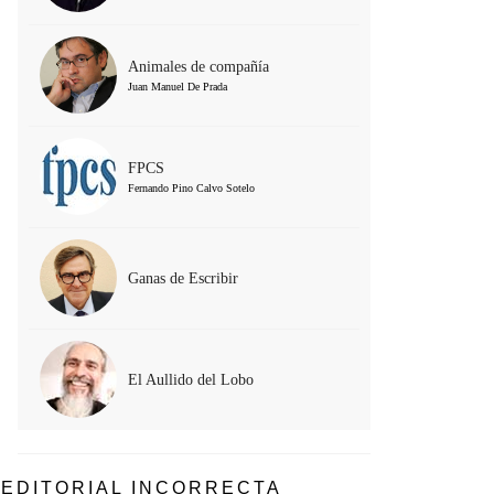
Animales de compañía
Juan Manuel De Prada
FPCS
Fernando Pino Calvo Sotelo
Ganas de Escribir
El Aullido del Lobo
EDITORIAL INCORRECTA