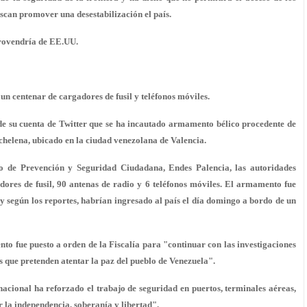
can promover una desestabilización el país.
rovendría de EE.UU.
 un centenar de cargadores de fusil y teléfonos móviles.
 de su cuenta de Twitter que se ha incautado armamento bélico
procedente de
helena, ubicado en la ciudad venezolana de Valencia.
o de Prevención y Seguridad Ciudadana, Endes Palencia, las autoridades
gadores de fusil, 90 antenas de radio y 6 teléfonos móviles. El armamento fue
 según los reportes, habrían ingresado al país el día domingo a bordo de un
to fue puesto a orden de la Fiscalía para "continuar con las investigaciones
as que
pretenden atentar la paz
del pueblo de Venezuela".
acional ha reforzado el trabajo de seguridad en puertos, terminales aéreas,
 la independencia, soberanía y libertad".