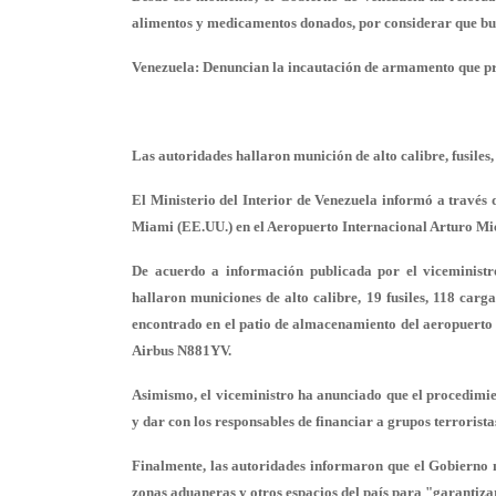
alimentos y medicamentos donados, por considerar que bus
Venezuela: Denuncian la incautación de armamento que p
Las autoridades hallaron munición de alto calibre, fusiles,
El Ministerio del Interior de Venezuela informó a través
Miami
(EE.UU.) en el Aeropuerto Internacional Arturo Mic
De acuerdo a información publicada por el viceministr
hallaron
municiones de alto calibre
, 19 fusiles, 118 car
encontrado en el patio de almacenamiento del aeropuerto y
Airbus N881YV.
Asimismo, el viceministro ha anunciado que el procedimien
y dar con los responsables de financiar a grupos terrorist
Finalmente, las autoridades informaron que el Gobierno n
zonas aduaneras y otros espacios del país para "garantizar