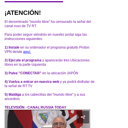
¡ATENCIÓN!
El denominado "mundo libre" ha censurado la señal del
canal ruso de TV RT.
Para poder seguir viéndolo en nuestro portal siga las
instrucciones siguientes:
1) Instale
en su ordenador el programa gratuito Proton
VPN desde
aquí:
2) Ejecute el programa
y aparecerán tres Ubicaciones
libres en la parte izquierda
3) Pulse "CONECTAR"
en la ubicación JAPÓN
4) Vuelva a entrar en nuestra web
y ya podrá disfrutar de
la señal de RT TV
5) Maldiga
a los cabecillas del "mundo libre" y a sus
ancestros
TELEVISIÓN - CANAL RUSSIA TODAY