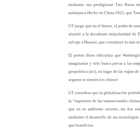
mediante sus prodigiosas Tres Rutas d
autárquica Hecho en China 2025, que Trum
GT juzga que en el futuro, el poder de un
alusión a la decadente unipolaridad de 
salvaje a Huawei, que constituye la más s
El portal chino ridiculiza que Washingt
imaginarias y sólo busca privar a las emp
geopolítica (sic), en lugar de las reglas 
seguros se sienten los chinos!
GT considera que la globalización probabl
la “supresión de las trasnacionales chin
que en su ambiente externo, las dos empr
mediante el desarrollo de sus tecnología
que beneficios.