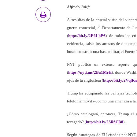
Alfredo Jalife
A tres días de la crucial visita del vice
guerra comercial, el Departamento de Ju
(
http://bit.ly/2E6LhPA
), de todos los c
evidencia, salvo los arrestos de dos em
busca construir una base militar, el Fuerte
NYT publicó un extenso reporte qu
(
https://nyti.ms/2Ba1MrH
), donde Washi
ojos de la anglósfera (
http://bit.ly/2VqlR
Trump ha equiparado las ventajas tecnoló
telefonía móvil)–, como una amenaza a la
¿Cómo catalogará, entonces, Trump el 
rezagado? (
http://bit.ly/2SR6CB8
).
Según estrategas de EU citados por NYT,