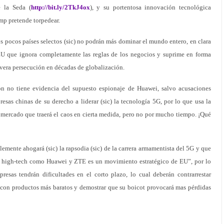
e la Seda (
http://bit.ly/2TkJ4ox
), y su portentosa innovación tecnológica
p pretende torpedear.
os pocos países selectos (sic) no podrán más dominar el mundo entero, en clara
EU que ignora completamente las reglas de los negocios y suprime en forma
evera persecución en décadas de globalización.
on no tiene evidencia del supuesto espionaje de Huawei, salvo acusaciones
resas chinas de su derecho a liderar (sic) la tecnología 5G, por lo que usa la
de mercado que traerá el caos en cierta medida, pero no por mucho tiempo. ¡Qué
emente ahogará (sic) la rapsodia (sic) de la carrera armamentista del 5G y que
as high-tech como Huawei y ZTE es un movimiento estratégico de EU”, por lo
esas tendrán dificultades en el corto plazo, lo cual deberán contrarrestar
s con productos más baratos y demostrar que su boicot provocará mas pérdidas