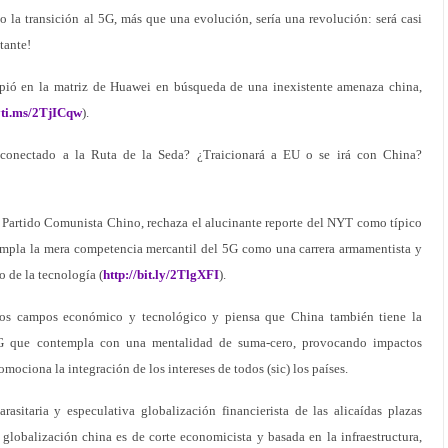
do la transición al 5G, más que una evolución, sería una revolución: será casi
tante!
pió en la matriz de Huawei en búsqueda de una inexistente amenaza china,
nyti.ms/2TjICqw
).
a conectado a la Ruta de la Seda? ¿Traicionará a EU o se irá con China?
l Partido Comunista Chino, rechaza el alucinante reporte del NYT como típico
mpla la mera competencia mercantil del 5G como una carrera armamentista y
 de la tecnología (
http://bit.ly/2TlgXFI
).
os campos económico y tecnológico y piensa que China también tiene la
5G que contempla con una mentalidad de suma-cero, provocando impactos
mociona la integración de los intereses de todos (sic) los países.
rasitaria y especulativa globalización financierista de las alicaídas plazas
 globalización china es de corte economicista y basada en la infraestructura,