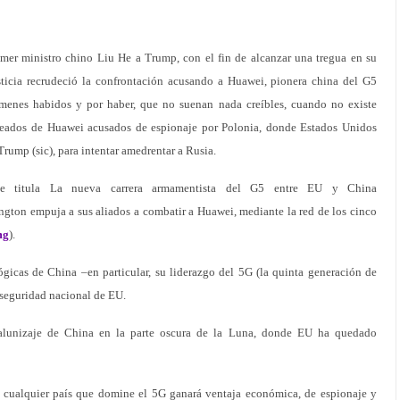
primer ministro chino Liu He a Trump, con el fin de alcanzar una tregua en su
sticia recrudeció la confrontación acusando a Huawei, pionera china del G5
rímenes habidos y por haber, que no suenan nada creíbles, cuando no existe
pleados de Huawei acusados de espionaje por Polonia, donde Estados Unidos
 Trump (sic), para intentar amedrentar a Rusia.
e titula La nueva carrera armamentista del G5 entre EU y China
ngton empuja a sus aliados a combatir a Huawei, mediante la red de los cinco
mg
).
gicas de China –en particular, su liderazgo del 5G (la quinta generación de
 seguridad nacional de EU.
alunizaje de China en la parte oscura de la Luna, donde EU ha quedado
 cualquier país que domine el 5G ganará ventaja económica, de espionaje y