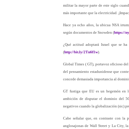
militar la mayor parte de este siglo cuan
más importante que la electricidad. ¡Impac
Hace ya ocho años, la ubicua NSA irrum
según documentos de Snowden (
https://
¿Qué actitud adoptará Israel que se h
(
http://bit.ly/2Tn6f1w
).
Global Times ( GT), portavoz oficioso de
del pensamiento estadunidense que conte
concede demasiada importancia al dominio
GT fustiga que EU es un hegemón en l
ambición de disputar el dominio del 
negativos cuando la globalización (sic) pro
Cabe señalar que, en contraste con la pa
anglosajonas de Wall Street y La City, la