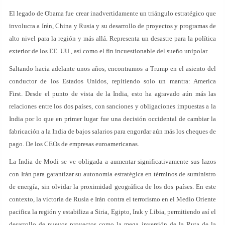
El legado de Obama fue crear inadvertidamente un triángulo estratégico que
involucra a Irán, China y Rusia y su desarrollo de proyectos y programas de
alto nivel para la región y más allá. Representa un desastre para la política
exterior de los EE. UU., así como el fin incuestionable del sueño unipolar.
Saltando hacia adelante unos años, encontramos a Trump en el asiento del
conductor de los Estados Unidos, repitiendo solo un mantra: America
First. Desde el punto de vista de la India, esto ha agravado aún más las
relaciones entre los dos países, con sanciones y obligaciones impuestas a la
India por lo que en primer lugar fue una decisión occidental de cambiar la
fabricación a la India de bajos salarios para engordar aún más los cheques de
pago. De los CEOs de empresas euroamericanas.
La India de Modi se ve obligada a aumentar significativamente sus lazos
con Irán para garantizar su autonomía estratégica en términos de suministro
de energía, sin olvidar la proximidad geográfica de los dos países. En este
contexto, la victoria de Rusia e Irán contra el terrorismo en el Medio Oriente
pacifica la región y estabiliza a Siria, Egipto, Irak y Libia, permitiendo así el
desarrollo de nuevos proyectos como la mega inversión de la Ruta de la