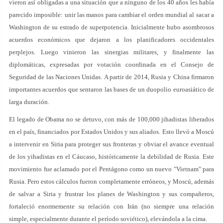
vieron así obligadas a una situación que a ninguno de los 40 años les había
parecido imposible: unir las manos para cambiar el orden mundial al sacar a
Washington de su estrado de superpotencia. Inicialmente hubo asombrosos
acuerdos económicos que dejaron a los planificadores occidentales
perplejos. Luego vinieron las sinergias militares, y finalmente las
diplomáticas, expresadas por votación coordinada en el Consejo de
Seguridad de las Naciones Unidas. A partir de 2014, Rusia y China firmaron
importantes acuerdos que sentaron las bases de un duopolio euroasiático de
larga duración.
El legado de Obama no se detuvo, con más de 100,000 jihadistas liberados
en el país, financiados por Estados Unidos y sus aliados. Esto llevó a Moscú
a intervenir en Siria para proteger sus fronteras y obviar el avance eventual
de los yihadistas en el Cáucaso, históricamente la debilidad de Rusia. Este
movimiento fue aclamado por el Pentágono como un nuevo "Vietnam" para
Rusia. Pero estos cálculos fueron completamente erróneos, y Moscú, además
de salvar a Siria y frustrar los planes de Washington y sus compañeros,
fortaleció enormemente su relación con Irán (no siempre una relación
simple, especialmente durante el período soviético), elevándola a la cima.