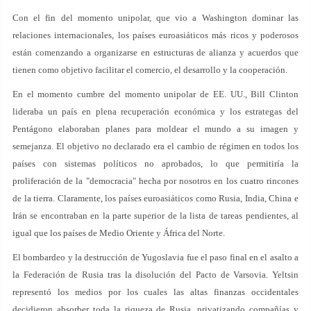
Con el fin del momento unipolar, que vio a Washington dominar las
relaciones internacionales, los países euroasiáticos más ricos y poderosos
están comenzando a organizarse en estructuras de alianza y acuerdos que
tienen como objetivo facilitar el comercio, el desarrollo y la cooperación.
En el momento cumbre del momento unipolar de EE. UU., Bill Clinton
lideraba un país en plena recuperación económica y los estrategas del
Pentágono elaboraban planes para moldear el mundo a su imagen y
semejanza. El objetivo no declarado era el cambio de régimen en todos los
países con sistemas políticos no aprobados, lo que permitiría la
proliferación de la "democracia" hecha por nosotros en los cuatro rincones
de la tierra. Claramente, los países euroasiáticos como Rusia, India, China e
Irán se encontraban en la parte superior de la lista de tareas pendientes, al
igual que los países de Medio Oriente y África del Norte.
El bombardeo y la destrucción de Yugoslavia fue el paso final en el asalto a
la Federación de Rusia tras la disolución del Pacto de Varsovia. Yeltsin
representó los medios por los cuales las altas finanzas occidentales
decidieron absorber toda la riqueza de Rusia, privatizando compañías y