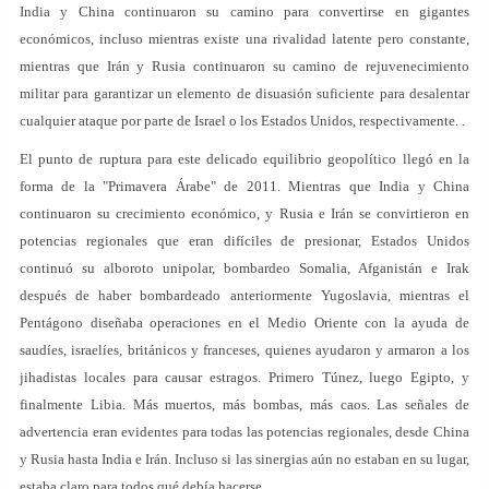
India y China continuaron su camino para convertirse en gigantes
económicos, incluso mientras existe una rivalidad latente pero constante,
mientras que Irán y Rusia continuaron su camino de rejuvenecimiento
militar para garantizar un elemento de disuasión suficiente para desalentar
cualquier ataque por parte de Israel o los Estados Unidos, respectivamente. .
El punto de ruptura para este delicado equilibrio geopolítico llegó en la
forma de la "Primavera Árabe" de 2011. Mientras que India y China
continuaron su crecimiento económico, y Rusia e Irán se convirtieron en
potencias regionales que eran difíciles de presionar, Estados Unidos
continuó su alboroto unipolar, bombardeo Somalia, Afganistán e Irak
después de haber bombardeado anteriormente Yugoslavia, mientras el
Pentágono diseñaba operaciones en el Medio Oriente con la ayuda de
saudíes, israelíes, británicos y franceses, quienes ayudaron y armaron a los
jihadistas locales para causar estragos. Primero Túnez, luego Egipto, y
finalmente Libia. Más muertos, más bombas, más caos. Las señales de
advertencia eran evidentes para todas las potencias regionales, desde China
y Rusia hasta India e Irán. Incluso si las sinergias aún no estaban en su lugar,
estaba claro para todos qué debía hacerse.