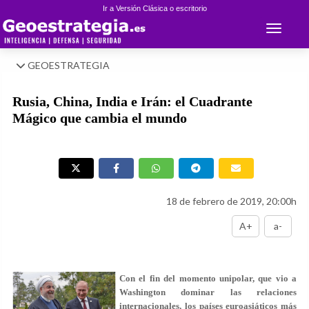
Ir a Versión Clásica o escritorio
Toggle 
GEOESTRATEGIA
Rusia, China, India e Irán: el Cuadrante
Mágico que cambia el mundo
18 de febrero de 2019, 20:00h
A+
a-
Con el fin del momento unipolar, que vio a
Washington dominar las relaciones
internacionales, los países euroasiáticos más