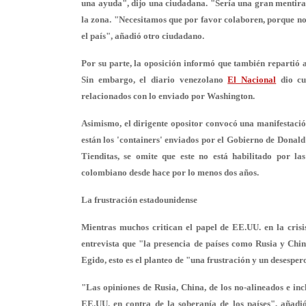
una ayuda", dijo una ciudadana. "Sería una gran mentira
la zona. "Necesitamos que por favor colaboren, porque no
el país
", añadió otro ciudadano.
Por su parte, la oposición informó que también repartió
Sin embargo, el diario venezolano
El Nacional
dio cu
relacionados con lo enviado por Washington.
Asimismo, el dirigente opositor convocó una manifestaci
están los 'containers' enviados por el Gobierno de Donal
Tienditas, se omite que este
no está habilitado
por las
colombiano desde hace por lo menos dos años.
La frustración estadounidense
Mientras muchos critican el papel de EE.UU. en la cris
entrevista que "la presencia de países como Rusia y Chi
Egido, esto es el planteo de "una frustración y un desespe
"Las opiniones de Rusia, China, de los no-alineados e i
EE.UU.
en contra de la soberanía de los países", añadi