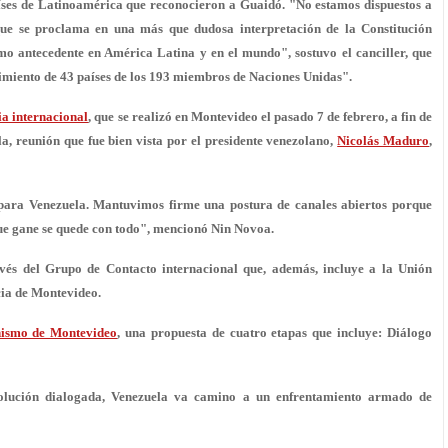
íses de Latinoamérica que reconocieron a Guaidó. "No estamos dispuestos a
que se proclama en una más que dudosa interpretación de la Constitución
mo antecedente en América Latina y en el mundo", sostuvo el canciller, que
imiento de 43 países de los 193 miembros de Naciones Unidas".
ia internacional
, que se realizó en Montevideo el pasado 7 de febrero, a fin de
la, reunión que fue bien vista por el presidente venezolano,
Nicolás Maduro
,
para Venezuela. Mantuvimos firme una postura de canales abiertos porque
que gane se quede con todo", mencionó Nin Novoa.
vés del Grupo de Contacto internacional que, además, incluye a la Unión
cia de Montevideo.
ismo de Montevideo
, una propuesta de cuatro etapas que incluye:
Diálogo
olución dialogada, Venezuela va camino a un enfrentamiento armado de