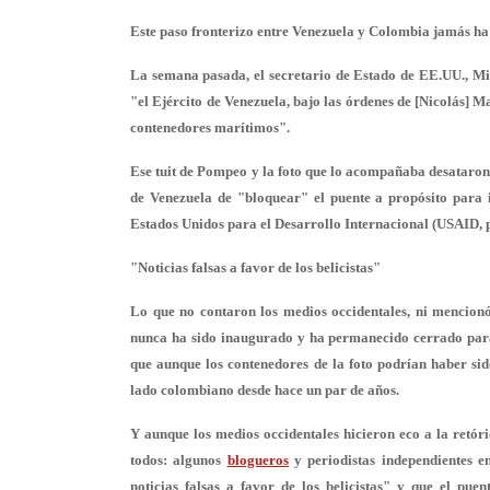
Este paso fronterizo entre Venezuela y Colombia jamás ha
La semana pasada, el secretario de Estado de EE.UU., Mi
"el Ejército de Venezuela, bajo las órdenes de [Nicolás] 
contenedores marítimos".
Ese tuit de Pompeo y la foto que lo acompañaba desataron
de Venezuela de "bloquear" el puente a propósito para 
Estados Unidos para el Desarrollo Internacional (USAID, po
"Noticias falsas a favor de los belicistas"
Lo que no contaron los medios occidentales, ni mencionó
nunca ha sido inaugurado y ha permanecido cerrado
para
que aunque los contenedores de la foto podrían haber si
lado colombiano desde hace un par de años.
Y aunque los medios occidentales hicieron eco a la retór
todos: algunos
blogueros
y periodistas independientes e
noticias falsas a favor de los belicistas
" y que el puen