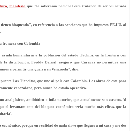
duro
,
manifestó
que "la soberanía nacional está tratando de ser vulnerada
 tienen bloqueado", en referencia a las sanciones que ha impuesto EE.UU. al
.
la frontera con Colombia
ayuda humanitaria a la población del estado Táchira, en la frontera con
de la distribución, Freddy Bernal, aseguró que Caracas no permitirá una
vamos a permitir una guerra
en Venezuela", dijo.
 puente Las Tienditas, que une al país con Colombia. Las obras de este paso
ivamente venezolano, pero
nunca ha estado operativo
.
omo
analgésicos, antibiótico o inflamatorios
, que actualmente son escasos. Al
 que el levantamiento del bloqueo económico sería mucho más eficaz que la
itaria'.
eo económico
, porque en realidad de nada sirve que llegues a mi casa y me des