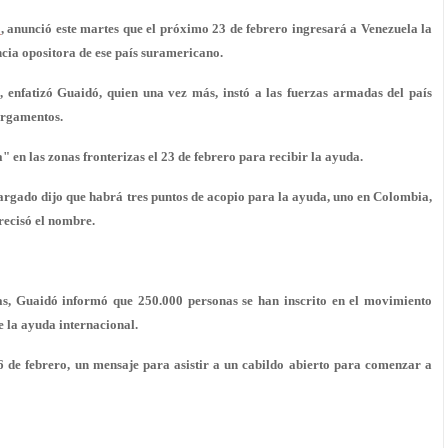
ó
, anunció este martes que el próximo 23 de febrero ingresará a Venezuela la
ncia opositora de ese país suramericano.
 enfatizó Guaidó, quien una vez más, instó a las fuerzas armadas del país
argamentos.
 en las zonas fronterizas el 23 de febrero para recibir la ayuda.
argado dijo que habrá tres puntos de acopio para la ayuda, uno en Colombia,
precisó el nombre.
as, Guaidó informó que 250.000 personas se han inscrito en el movimiento
e la ayuda internacional.
6 de febrero, un mensaje para asistir a un cabildo abierto para comenzar a