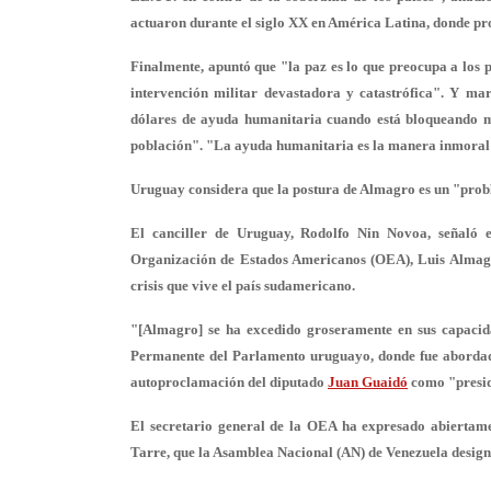
actuaron durante el siglo XX en América Latina, donde pr
Finalmente, apuntó que "
la paz es lo que preocupa a los 
intervención militar devastadora y catastrófica". Y ma
dólares de ayuda humanitaria cuando está bloqueando mi
población". "La ayuda humanitaria es la
manera inmoral d
Uruguay considera que la postura de Almagro es un "probl
El canciller de Uruguay, Rodolfo Nin Novoa, señaló e
Organización de Estados Americanos (OEA), Luis Almagr
crisis que vive el país sudamericano.
"[Almagro] se ha excedido groseramente en sus capacid
Permanente del Parlamento uruguayo, donde fue abordado 
autoproclamación del diputado
Juan Guaidó
como "presid
El secretario general de la OEA ha expresado abiertame
Tarre, que la Asamblea Nacional (AN) de Venezuela desig