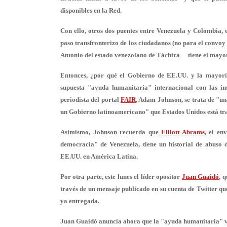
disponibles en la Red.
Con ello,
otros dos puentes
entre Venezuela y Colombia, 
paso transfronterizo de los ciudadanos
(no para el convoy
Antonio del estado venezolano de Táchira— tiene el mayor 
Entonces, ¿por qué el Gobierno de EE.UU. y la mayoría
supuesta "ayuda humanitaria" internacional con las im
periodista del portal
FAIR
, Adam Johnson, se trata de "un
un Gobierno
latinoamericano" que Estados Unidos está tr
Asimismo, Johnson recuerda que
Elliott Abrams
, el en
democracia" de Venezuela, tiene un historial de
abuso 
EE.UU. en América Latina.
Por otra parte, este lunes el líder opositor
Juan Guaidó
, 
través de un mensaje publicado en su cuenta de Twitter q
ya entregada.
Juan Guaidó anuncia ahora que la "ayuda humanitaria" va