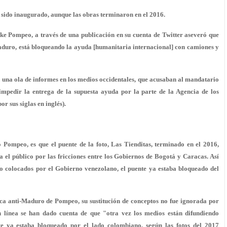
 sido inaugurado, aunque las obras terminaron en el 2016.
ke Pompeo, a través de una publicación en su cuenta de Twitter aseveró que
Maduro, está bloqueando la ayuda [humanitaria internacional] con camiones y
 una ola de informes en los medios occidentales, que acusaban al mandatario
impedir la entrega de la supuesta ayuda por la parte de la Agencia de los
r sus siglas en inglés).
 Pompeo, es que el puente de la foto, Las Tienditas, terminado en el 2016,
 el público por las fricciones entre los Gobiernos de Bogotá y Caracas. Así
do colocados por el Gobierno venezolano, el puente ya estaba bloqueado del
ica anti-Maduro de Pompeo, su sustitución de conceptos no fue ignorada por
n línea se han dado cuenta de que "otra vez los medios están difundiendo
te ya estaba bloqueado por el lado colombiano, según las fotos del 2017