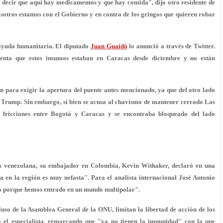
 decir que aquí hay medicamentos y que hay comida", dijo otro residente de
sotros estamos con el Gobierno y en contra de
los gringos que quieren robar
 ayuda humanitaria. El diputado
Juan Guaidó
lo anunció a través de Twitter.
enta que estos insumos
estaban en Caracas desde diciembre
y no están
ón para
exigir la apertura del puente
antes mencionado, ya que del otro lado
d Trump. Sin embargo, si bien se acusa al chavismo de mantener cerrado Las
 fricciones entre Bogotá y Caracas y se encontraba bloqueado del lado
is venezolana, su embajador en Colombia, Kevin Withaker, declaró en una
na en la región es
muy nefasta
". Para el analista internacional José Antonio
ro porque
hemos entrado en un mundo multipolar
".
ncluso de la Asamblea General de la ONU,
limitan la libertad de acción de los
ó el especialista, remarcando que "ya no tienen la impunidad" con la que