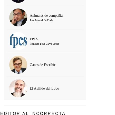
Animales de compañía
Juan Manuel De Prada
FPCS
Fernando Pino Calvo Sotelo
Ganas de Escribir
El Aullido del Lobo
EDITORIAL INCORRECTA