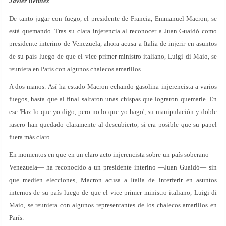
Javier Benítez
De tanto jugar con fuego, el presidente de Francia, Emmanuel Macron, se
está quemando. Tras su clara injerencia al reconocer a Juan Guaidó como
presidente interino de Venezuela, ahora acusa a Italia de injerir en asuntos
de su país luego de que el vice primer ministro italiano, Luigi di Maio, se
reuniera en París con algunos chalecos amarillos.
A dos manos. Así ha estado Macron echando gasolina injerencista a varios
fuegos, hasta que al final saltaron unas chispas que lograron quemarle. En
ese 'Haz lo que yo digo, pero no lo que yo hago', su manipulación y doble
rasero han quedado claramente al descubierto, si era posible que su papel
fuera más claro.
En momentos en que en un claro acto injerencista sobre un país soberano —
Venezuela— ha reconocido a un presidente interino —Juan Guaidó— sin
que medien elecciones, Macron acusa a Italia de interferir en asuntos
internos de su país luego de que el vice primer ministro italiano, Luigi di
Maio, se reuniera con algunos representantes de los chalecos amarillos en
París.