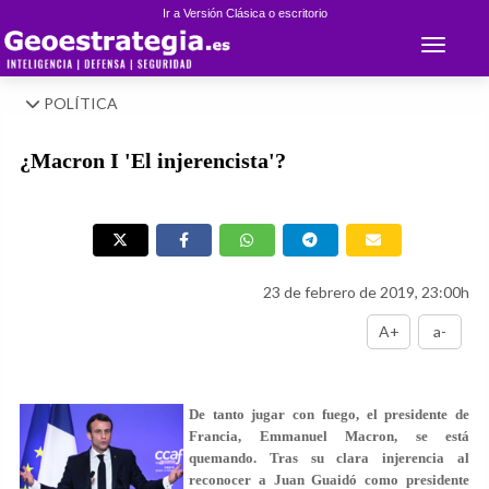
Ir a Versión Clásica o escritorio
Toggle 
POLÍTICA
¿Macron I 'El injerencista'?
23 de febrero de 2019, 23:00h
A+
a-
De tanto jugar con fuego, el presidente de
Francia, Emmanuel Macron, se está
quemando. Tras su clara injerencia al
reconocer a Juan Guaidó como presidente