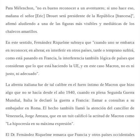
Para Mélenchon, "no es bueno reconocer a un aventurero; si uno hace eso,
mañana el señor [Eric] Drouet será presidente de la República [francesa]",
afirmó aludiendo a una de las figuras más visibles y mediáticas de los
chalecos amarillos.
En este sentido, Fernández Riquelme subraya que "cuando uno se embarca
en reconocer, en alterar, en interferir en otros países, tarde o temprano sufrirá,
como está pasando en Francia, la interferencia también lógica de países que
consideran que lo que está haciendo la UE, y en este caso Macron, no es ni
justo, ni adecuado".
La afrenta italiana fue de tal calibre en el fuero íntimo de Macron que hizo
algo que no se hacía desde el año 1940, cuando en plena Segunda Guerra
Mundial, Italia le declaró la guerra a Francia: llamar a consultas a su
embajador en Roma. El hecho también llamó la atención del canciller de
Venezuela, Jorge Arreaza, que en un tuit calificó la actitud de Macron como
"La hipocresía en su máxima expresión".
El Dr. Fernández Riquelme remarca que Francia y otros países occidentales