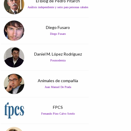
El Blog de Pedro Pitarch
Análisis independiente y serio para personas cabales
Diego Fusaro
Diego Fusaro
Daniel M. López Rodríguez
Posmodernia
Animales de compañía
Juan Manuel De Prada
FPCS
Fernando Pino Calvo Sotelo