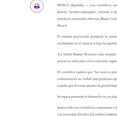
MOSCÚ (Sputnik) — Los científicos ruso
directa "cerebro-ordenador", informó a S
interfaces neuronales directas (Brain Co
Moscú.
El sistema proyectado permitirá la comu
escafandras en el espacio o bajo la superfi
"La Unión Ramal Neyronet está creando pa
proyectos enfocados en la conexión orgáni
El científico explicó que "los nuevos pr
comunicación no verbal para personas que 
cuando por diversas razones la posibilidad
Se espera presentar el desarrollo en un pla
Junto a ello los científicos comenzaron a 
a la actividad eléctrica del cerebro tambié