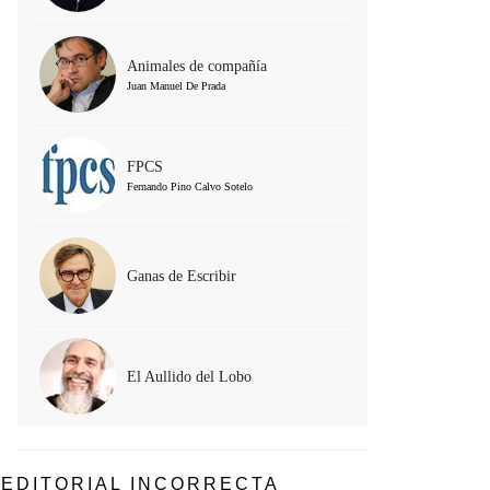
Animales de compañía
Juan Manuel De Prada
FPCS
Fernando Pino Calvo Sotelo
Ganas de Escribir
El Aullido del Lobo
EDITORIAL INCORRECTA