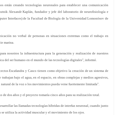
s están creando tecnologías neuronales para establecer una comunicación
putnik Alexandr Kaplán, fundador y jefe del laboratorio de neurofisiología e
mputer Interfaces) de la Facultad de Biología de la Universidad Lomonósov de
nicación no verbal de personas en situaciones extremas como el trabajo en
cie marina.
ra nosotros la infraestructura para la generación y realización de nuestros
ca del ser humano en el mundo de las tecnologías digitales", informó.
oyectos Escafandra y Casco tienen como objetivo la creación de un sistema de
trabajan bajo el agua, en el espacio, en obras complejas y medios agresivos,
 natural de la voz o los movimientos pueda verse fuertemente limitada".
zo de dos años y el proyecto tomaría cinco años para su realización total.
desarrollar las llamadas tecnologías híbridas de interfaz neuronal, cuando junto
n se utiliza la actividad muscular y el movimiento de los ojos.