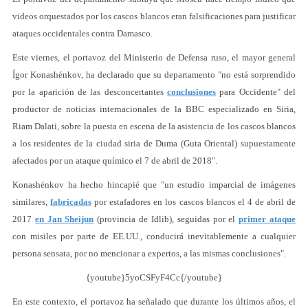
videos orquestados por los cascos blancos eran falsificaciones para justificar
ataques occidentales contra Damasco.
Este viernes, el portavoz del Ministerio de Defensa ruso, el mayor general
Ígor Konashénkov, ha declarado que su departamento "no está sorprendido
por la aparición de las desconcertantes
conclusiones
para Occidente" del
productor de noticias internacionales de la BBC especializado en Siria,
Riam Dalati, sobre la puesta en escena de la asistencia de los cascos blancos
a los residentes de la ciudad siria de Duma (Guta Oriental) supuestamente
afectados por un ataque químico el 7 de abril de 2018".
Konashénkov ha hecho hincapié que "un estudio imparcial de imágenes
similares,
fabricadas
por estafadores en los cascos blancos el 4 de abril de
2017
en Jan Sheijun
(provincia de Idlib), seguidas por el
primer ataque
con misiles por parte de EE.UU., conducirá inevitablemente a cualquier
persona sensata, por no mencionar a expertos, a las mismas conclusiones".
{youtube}5yoCSFyF4Cc{/youtube}
En este contexto, el portavoz ha señalado que durante los últimos años, el