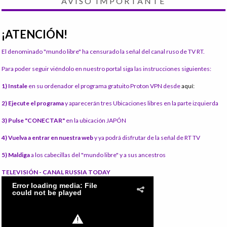
AVISO IMPORTANTE
¡ATENCIÓN!
El denominado "mundo libre" ha censurado la señal del canal ruso de TV RT.
Para poder seguir viéndolo en nuestro portal siga las instrucciones siguientes:
1) Instale
en su ordenador el programa gratuito Proton VPN desde
aquí:
2) Ejecute el programa
y aparecerán tres Ubicaciones libres en la parte izquierda
3) Pulse "CONECTAR"
en la ubicación JAPÓN
4) Vuelva a entrar en nuestra web
y ya podrá disfrutar de la señal de RT TV
5) Maldiga
a los cabecillas del "mundo libre" y a sus ancestros
TELEVISIÓN - CANAL RUSSIA TODAY