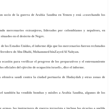
s un socio de la guerra de Arabia Saudita en Yemen y está «cosechando los
nando mercenarios extranjeros, liderados por colombianos y nepaleses, en
ituados en el desierto de Negev.
 de los Estados Unidos, el informe dijo que los mercenarios fueron reclutados
e Heredero de Abu Dhabi, Mohammed binZayed Al Nahyan.
ocasión para verificar el progreso de los preparativos y el entrenamiento
s oficiales del ejército de ocupación israelí», dice el informe.
 ofensiva saudí contra la ciudad portuaria de Hudaydah y otras zonas de
rael también ha vendido bombas y misiles a Arabia Saudita, algunos de los
 armas, los instructores de guerra terrorista e incluso los sicarios a sueldo