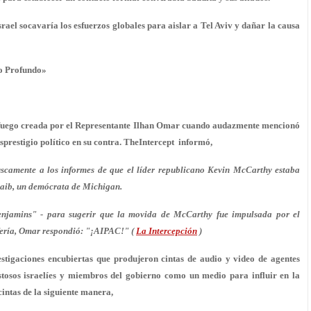
srael socavaría los esfuerzos globales para aislar a Tel Aviv y dañar la causa
do Profundo»
 fuego creada por el Representante Ilhan Omar cuando audazmente mencionó
prestigio político en su contra. TheIntercept informó,
camente a los informes de que el líder republicano Kevin McCarthy estaba
aib, un demócrata de Michigan.
Benjamins" - para sugerir que la movida de McCarthy fue impulsada por el
efería, Omar respondió: "¡AIPAC!" (
La Intercepción
)
stigaciones encubiertas que produjeron cintas de audio y video de agentes
stosos israelíes y miembros del gobierno como un medio para influir en la
cintas de la siguiente manera,