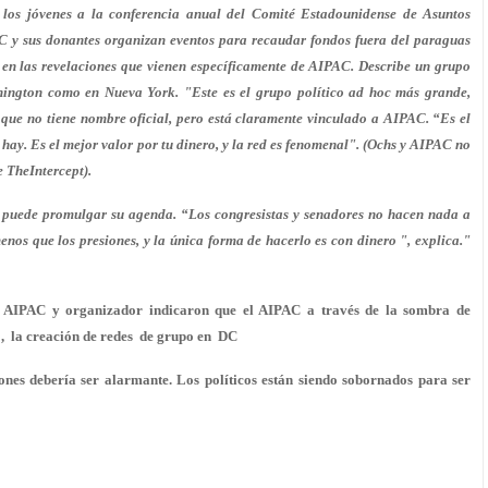
los jóvenes a la conferencia anual del Comité Estadounidense de Asuntos
AC y sus donantes organizan eventos para recaudar fondos fuera del paraguas
a en las revelaciones que vienen específicamente de AIPAC. Describe un grupo
hington como en Nueva York. "Este es el grupo político ad hoc más grande,
 que no tiene nombre oficial, pero está claramente vinculado a AIPAC. “Es el
ay. Es el mejor valor por tu dinero, y la red es fenomenal". (Ochs y AIPAC no
e TheIntercept).
no puede promulgar su agenda. “Los congresistas y senadores no hacen nada a
enos que los presiones, y la única forma de hacerlo es con dinero ", explica."
lí AIPAC y organizador indicaron que el AIPAC a través de la sombra de
 , la creación de redes de grupo en DC
ones debería ser alarmante. Los políticos están siendo sobornados para ser