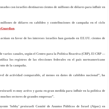
neados con israelíes destinaron cientos de millones de dólares para influir en
 millones de dólares en cabildeo y contribuciones de campaña en el ciclo
eGuardian
.
e actúan en favor de los intereses israelíes han gastado en EE.UU.
cientos de
s de varios canales, según el Centro para la Política Reactiva (CRP). El CRP —
iliza los registros de las elecciones federales en el país norteamericano
iento de la campaña.
vel de actividad comparable
, al menos en datos de cabildeo nacional”, ha
roisraelí es muy activo y gasta en gran medida para influir en la política de
e muchos sectores de grandes empresas”.
luyente ‘lobby’ proisraelí Comité de Asuntos Públicos de Israel (Aipac) en