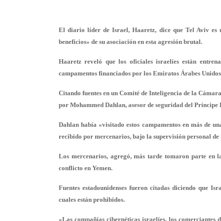
El diario líder de Israel, Haaretz, dice que Tel Aviv e
beneficios» de su asociación en esta agresión brutal.
Haaretz reveló que los oficiales israelíes están entre
campamentos financiados por los Emiratos Árabes Unidos s
Citando fuentes en un Comité de Inteligencia de la Cámara
por Mohammed Dahlan, asesor de seguridad del Príncip
Dahlan había «visitado estos campamentos en más de una 
recibido por mercenarios, bajo la supervisión personal de lo
Los mercenarios, agregó, más tarde tomaron parte en la
conflicto en Yemen.
Fuentes estadounidenses fueron citadas diciendo que Is
cuales están prohibidos.
«Las compañías cibernéticas israelíes, los comerciantes de