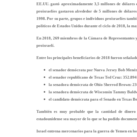
EE.UU. gastó aproximadamente 3,5 millones de dólares en 
proisraelíes gastaron alrededor de 5 millones de dólare
1998. Por su parte, grupos e individuos proisraelíes tamb
políticos de Estados Unidos durante el ciclo de 2018, la m
En 2018,
269 miembros de la Cámara de Representantes y
proisraelí.
Entre los principales beneficiarios de 2018 fueron señalados
el senador demócrata por Nueva Jersey Bob Menén
el senador republicano de Texas Ted Cruz: 352.894
la senadora demócrata de Ohio Sherrod Brown: 23
la senadora demócrata de Wisconsin Tammy Baldwi
el candidato demócrata para el Senado en Texas Be
También es muy probable que la cantidad de dinero de
estadounidense sea mayor de lo que se ha podido document
Israel entrena mercenarios para la guerra de Yemen en l