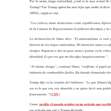
Por lo tanto, tengo curiosidad, ¿cuál es la tasa actual de
Trump? Fue Trump quien fue más lejos que nadie al decir 
AIPAC, según se citó,
"Los críticos, tanto demócratas como republicanos, dijero
de la Cámara de Representantes le pidieron disculpas, y la
La declaración de Omar dice: "El antisemitismo es real 
historia de los tropos antisemitas. Mi intención nunca es o
siempre dispuesto a dar un paso atrás y pensar en la críti
identidad. Es por eso que me disculpo inequívocamente ".
"Al mismo tiempo", continuó Omar, "reafirmo el papel pro
industria de combustibles fósiles. Ha durado demasiado tie
Trump dijo en la reunión del Gabinete: "Lo que (Omar) dij
eso es lo que era, era aburrida y no quiso decir una pala
francamente. ”(
CNN
)
Como
predije el pasado octubre en un artículo que escri
ese artículo que cité a Trump diciendo: