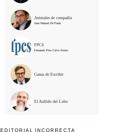
Animales de compañía
Juan Manuel De Prada
FPCS
Fernando Pino Calvo Sotelo
Ganas de Escribir
El Aullido del Lobo
EDITORIAL INCORRECTA