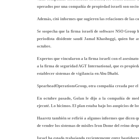
operados por una compañía de propiedad israelí son socio
Además, citó informes que sugieren las relaciones de las c
Se sospecha que la firma israelí de software NSO Group 
periodista disidente saudí Jamal Khashoggi, quien fue 
octubre.
Expertos que vincularon a la firma israelí con el asesina
a la firma de seguridad AGT International, que es propied
establecer sistemas de vigilancia en Abu Dhabi.
SpearheadOperationsGroup, otra compañía creada por el i
En octubre pasado, Golan le dijo a la compañía de med
ejecuté. Lo hicimos. El plan estaba bajo los auspicios de 
Haaretz también se refirió a algunos informes que dicen q
de vender los sistemas de misiles Iron Dome del reino des
Israel ha estado trabajando recientemente entre bastidores