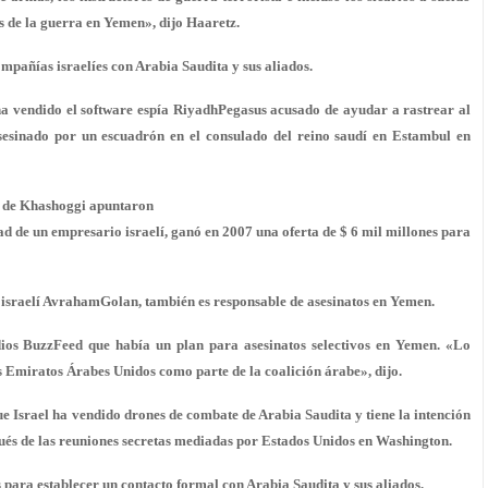
s de la guerra en Yemen», dijo Haaretz.
ompañías israelíes con Arabia Saudita y sus aliados.
ha vendido el software espía RiyadhPegasus acusado de ayudar a rastrear al
asesinado por un escuadrón en el consulado del reino saudí en Estambul en
to de Khashoggi apuntaron
ad de un empresario israelí, ganó en 2007 una oferta de $ 6 mil millones para
sraelí AvrahamGolan, también es responsable de asesinatos en Yemen.
ios BuzzFeed que había un plan para asesinatos selectivos en Yemen. «Lo
los Emiratos Árabes Unidos como parte de la coalición árabe», dijo.
ue Israel ha vendido drones de combate de Arabia Saudita y tiene la intención
pués de las reuniones secretas mediadas por Estados Unidos en Washington.
 para establecer un contacto formal con Arabia Saudita y sus aliados.