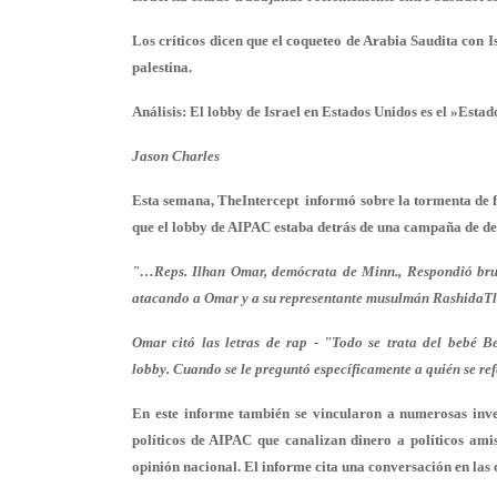
Los críticos dicen que el coqueteo de Arabia Saudita con I
palestina.
Análisis: El lobby de Israel en Estados Unidos es el »Esta
Jason Charles
Esta semana, TheIntercept informó sobre la tormenta de
que el lobby de AIPAC estaba detrás de una campaña de des
"…Reps. Ilhan Omar, demócrata de Minn., Respondió brus
atacando a Omar y a su representante musulmán RashidaTl
Omar citó las letras de rap - "Todo se trata del bebé 
lobby. Cuando se le preguntó específicamente a quién se r
En este informe también se vincularon a numerosas inve
políticos de AIPAC que canalizan dinero a políticos ami
opinión nacional. El informe cita una conversación en las 