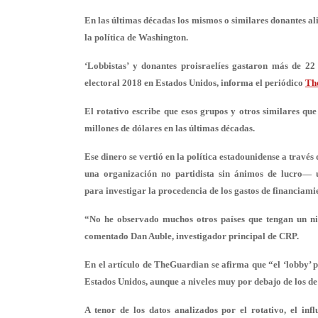
En las últimas décadas los mismos o similares donantes ali
la política de Washington.
‘Lobbistas’ y donantes proisraelíes gastaron más de 22
electoral 2018 en Estados Unidos, informa el periódico
Th
El rotativo escribe que esos grupos y otros similares qu
millones de dólares
en las últimas décadas.
Ese dinero se vertió en la política estadounidense a travé
una organización no partidista sin ánimos de lucro— ut
para investigar la procedencia de los gastos de financiam
“No he observado muchos otros países que tengan
un ni
comentado Dan Auble, investigador principal de CRP.
En el artículo de TheGuardian se afirma que “el ‘lobby’ p
Estados Unidos, aunque a niveles muy por debajo de los d
A tenor de los datos analizados por el rotativo, el inf