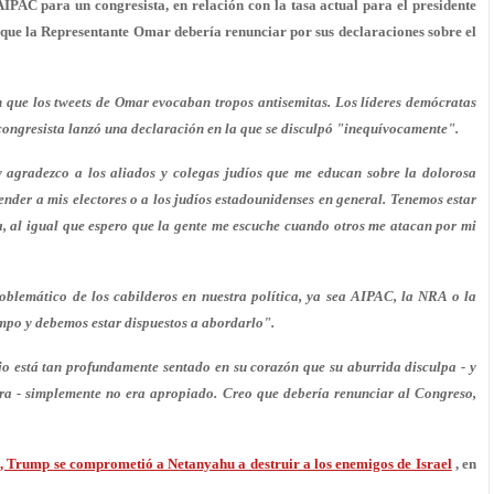
 AIPAC para un congresista, en relación con la tasa actual para el presidente
que la Representante Omar debería renunciar por sus declaraciones sobre el
n que los tweets de Omar evocaban tropos antisemitas. Los líderes demócratas
 congresista lanzó una declaración en la que se disculpó "inequívocamente".
y agradezco a los aliados y colegas judíos que me educan sobre la dolorosa
fender a mis electores o a los judíos estadounidenses en general. Tenemos estar
ca, al igual que espero que la gente me escuche cuando otros me atacan por mi
blemático de los cabilderos en nuestra política, ya sea AIPAC, la NRA o la
mpo y debemos estar dispuestos a abordarlo".
o está tan profundamente sentado en su corazón que su aburrida disculpa - y
bra - simplemente no era apropiado. Creo que debería renunciar al Congreso,
bí, Trump se comprometió a Netanyahu a destruir a los enemigos de Israel
, en