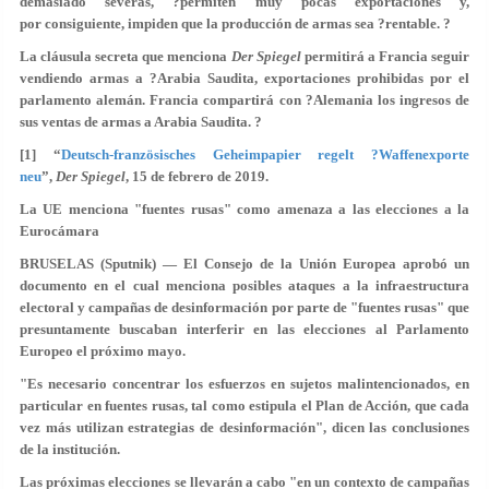
demasiado severas, ?permiten muy pocas exportaciones y,
por consiguiente, impiden que la producción de armas sea ?rentable. ?
La cláusula secreta que menciona
Der Spiegel
permitirá a Francia seguir
vendiendo armas a ?Arabia Saudita, exportaciones prohibidas por el
parlamento alemán. Francia compartirá con ?Alemania los ingresos de
sus ventas de armas a Arabia Saudita. ?
[1] “
Deutsch-französisches Geheimpapier regelt ?Waffenexporte
neu
”,
Der Spiegel
, 15 de febrero de 2019.
La UE menciona "fuentes rusas" como amenaza a las elecciones a la
Eurocámara
BRUSELAS (Sputnik) — El Consejo de la Unión Europea aprobó un
documento en el cual menciona posibles ataques a la infraestructura
electoral y campañas de desinformación por parte de "fuentes rusas" que
presuntamente buscaban interferir en las elecciones al Parlamento
Europeo el próximo mayo.
"Es necesario concentrar los esfuerzos en sujetos malintencionados, en
particular en fuentes rusas, tal como estipula el Plan de Acción, que cada
vez más utilizan estrategias de desinformación", dicen las conclusiones
de la institución.
Las próximas elecciones se llevarán a cabo "en un contexto de campañas