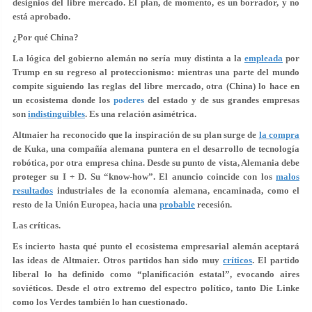
designios del libre mercado. El plan, de momento, es un borrador, y no
está aprobado.
¿Por qué China?
La lógica del gobierno alemán no sería muy distinta a la
empleada
por
Trump en su regreso al proteccionismo: mientras una parte del mundo
compite siguiendo las reglas del libre mercado, otra (China) lo hace en
un ecosistema donde los
poderes
del estado y de sus grandes empresas
son
indistinguibles
. Es una relación asimétrica.
Altmaier ha reconocido que la inspiración de su plan surge de
la compra
de Kuka, una compañía alemana puntera en el desarrollo de tecnología
robótica, por otra empresa china. Desde su punto de vista, Alemania debe
proteger su I + D. Su “know-how”. El anuncio coincide con los
malos
resultados
industriales de la economía alemana, encaminada, como el
resto de la Unión Europea, hacia una
probable
recesión.
Las críticas.
Es incierto hasta qué punto el ecosistema empresarial alemán aceptará
las ideas de Altmaier. Otros partidos han sido muy
críticos
. El partido
liberal lo ha definido como “planificación estatal”, evocando aires
soviéticos. Desde el otro extremo del espectro político, tanto Die Linke
como los Verdes también lo han cuestionado.