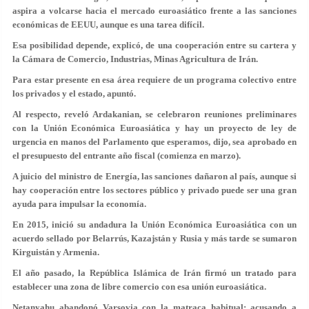
aspira a volcarse hacia el mercado euroasiático frente a las sanciones
económicas de EEUU, aunque es una tarea difícil.
Esa posibilidad depende, explicó, de una cooperación entre su cartera y
la Cámara de Comercio, Industrias, Minas Agricultura de Irán.
Para estar presente en esa área requiere de un programa colectivo entre
los privados y el estado, apuntó.
Al respecto, reveló Ardakanian, se celebraron reuniones preliminares
con la Unión Económica Euroasiática y hay un proyecto de ley de
urgencia en manos del Parlamento que esperamos, dijo, sea aprobado en
el presupuesto del entrante año fiscal (comienza en marzo).
A juicio del ministro de Energía, las sanciones dañaron al país, aunque si
hay cooperación entre los sectores público y privado puede ser una gran
ayuda para impulsar la economía.
En 2015, inició su andadura la Unión Económica Euroasiática con un
acuerdo sellado por Belarrús, Kazajstán y Rusia y más tarde se sumaron
Kirguistán y Armenia.
El año pasado, la República Islámica de Irán firmó un tratado para
establecer una zona de libre comercio con esa unión euroasiática.
Netanyahu abandonó Varsovia con la matraca habitual: acusando a