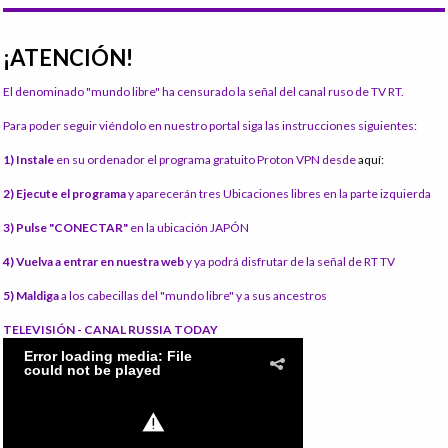
¡ATENCIÓN!
El denominado "mundo libre" ha censurado la señal del canal ruso de TV RT.
Para poder seguir viéndolo en nuestro portal siga las instrucciones siguientes:
1) Instale
en su ordenador el programa gratuito Proton VPN desde
aquí:
2) Ejecute el programa
y aparecerán tres Ubicaciones libres en la parte izquierda
3) Pulse "CONECTAR"
en la ubicación JAPÓN
4) Vuelva a entrar en nuestra web
y ya podrá disfrutar de la señal de RT TV
5) Maldiga
a los cabecillas del "mundo libre" y a sus ancestros
TELEVISIÓN - CANAL RUSSIA TODAY