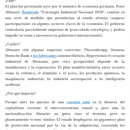
¿Qué?
El plan fue presentado ayer por el ministro de economía germano, Peter
Altmaier.
Bautizado
“Estrategia Industrial Nacional 2030”, consiste en
una serie de medidas que permitirían al estado alemán comprar
participaciones en algunos sectores claves de la economía. El gobierno
controlaría parcialmente empresas de gran calado estratégico, y podría
impedir su venta a inversores (o gobiernos) internacionales.
¿Cuáles?
Altmaier citó algunas empresas concretas: Thyssenkrupp, Siemens,
Deutsche Bank o
los fabricantes
automovilísticos. Representan el corazón
industrial de Alemania, país cuya prosperidad depende de la
manufactura y la exportación. El plan también incluiría otros sectores
como la robótica, el aluminio y el acero, los productos químicos, la
maquinaria industrial, la industria aeroespacial o la inteligencia
artificial.
¿Por qué importa?
Porque abre las puertas de una
cuestión tabú
en la historia del
capitalismo reciente: el intervencionismo estatal y, peor aún, la
nacionalización. Altmaier no quiso citar el término, pero su
planteamiento es muy similar. El estado desplegaría un gigantesco plan
de protección nacional por la vía de la adquisición, coartando los