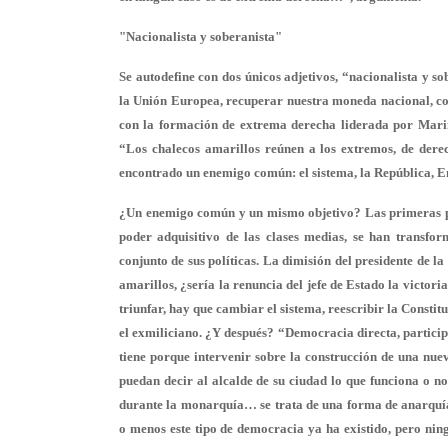
"Nacionalista y soberanista"
Se autodefine con dos únicos adjetivos, “nacionalista y 
la Unión Europea
, recuperar nuestra moneda nacional, co
con la formación de extrema derecha liderada por Mari
“Los chalecos amarillos
reúnen a los extremos, de dere
encontrado un enemigo común: el sistema, la República,
¿Un enemigo común y un mismo objetivo? Las primeras pro
poder adquisitivo de las clases medias, se han trans
conjunto de sus políticas. La dimisión del presidente de l
amarillos, ¿sería la renuncia del jefe de Estado la vic
triunfar,
hay que cambiar el sistema
, reescribir la Consti
el exmiliciano. ¿Y después? “Democracia directa, participa
tiene porque intervenir sobre la construcción de una nu
puedan decir al alcalde de su ciudad lo que funciona o no
durante la monarquía… se trata de una forma de anarquí
o menos este tipo de democracia
ya ha existido, pero nin