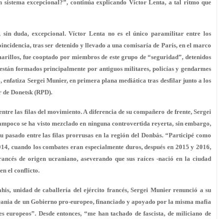
 sistema excepcional?”, continúa explicando Víctor Lenta, a tal ritmo que
, sin duda, excepcional. Víctor Lenta
no es el único paramilitar
entre los
incidencia, tras ser detenido y llevado a una comisaría de París, en el marco
marillos, fue cooptado por miembros de este grupo de “seguridad”, detenidos
s están formados principalmente por
antiguos militares, policías y gendarmes
 enfatiza Sergei Munier, en primera plana mediática tras desfilar junto a los
r de Donetsk (RPD).
ntre las filas del movimiento. A diferencia de su compañero de frente, Sergei
ampoco se ha visto mezclado en ninguna controvertida reyerta, sin
embargo,
su pasado
entre las filas prorrusas en la región del Donbás. “Participé como
014, cuando los combates eran especialmente duros, después en 2015 y 2016,
francés de origen ucraniano, aseverando que sus raíces -nació en la ciudad
en el conflicto
.
is, unidad de caballería del ejército francés, Sergei Munier renunció a su
rania de un Gobierno pro-europeo
, financiado y apoyado por la misma mafia
es europeos”. Desde entonces, “me han tachado de fascista, de miliciano de