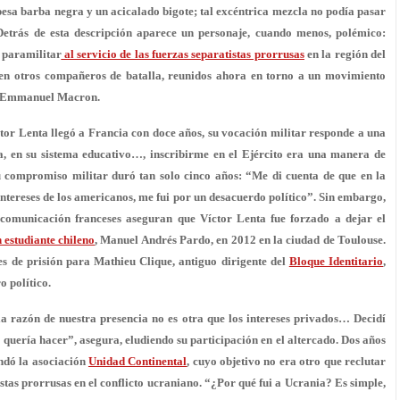
pesa barba negra y un acicalado bigote
; tal excéntrica mezcla no podía pasar
. Detrás de esta descripción aparece un personaje, cuando menos, polémico:
 paramilitar
al servicio de las fuerzas separatistas prorrusas
en la región del
cen otros compañeros de batalla, reunidos ahora en torno a un movimiento
de Emmanuel Macron.
or Lenta llegó a Francia con doce años, su vocación militar responde a una
a, en su sistema educativo…, inscribirme en el Ejército era una manera de
 compromiso militar duró tan solo cinco años:
“Me di cuenta de que en la
 intereses de los americanos, me fui por un desacuerdo político”. Sin embargo,
e comunicación franceses aseguran que Víctor Lenta fue forzado a dejar el
 estudiante chileno
, Manuel Andrés Pardo, en 2012 en la ciudad de Toulouse.
es de prisión para Mathieu Clique
, antiguo dirigente del
Bloque Identitario
,
o político.
s la razón de nuestra presencia
no es otra que los intereses privados
… Decidí
quería hacer”, asegura, eludiendo su participación en el altercado. Dos años
undó la asociación
Unidad Continental
, cuyo objetivo no era otro que reclutar
istas prorrusas en el conflicto ucraniano. “¿Por qué fui a Ucrania? Es simple,