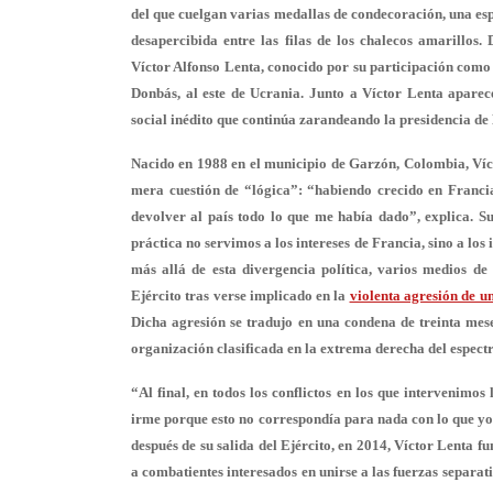
del que cuelgan varias medallas de condecoración,
una es
desapercibida entre las filas de los chalecos amarillos
Víctor Alfonso Lenta
, conocido por su participación como
Donbás, al este de Ucrania. Junto a Víctor Lenta apare
social inédito que continúa zarandeando la presidencia 
Nacido en 1988 en el municipio de Garzón, Colombia, Víct
mera cuestión de “lógica”: “habiendo crecido en Franci
devolver al país todo lo que me había dado”, explica.
Su
práctica no servimos a los intereses de Francia, sino a los
más allá de esta divergencia política, varios medios d
Ejército tras verse implicado en la
violenta agresión de un
Dicha agresión se tradujo en
una condena de treinta mes
organización clasificada en la extrema derecha del espectr
“Al final, en todos los conflictos en los que intervenimo
irme porque esto no correspondía para nada con lo que yo 
después de su salida del Ejército, en 2014, Víctor Lenta f
a combatientes interesados en unirse a las fuerzas separat