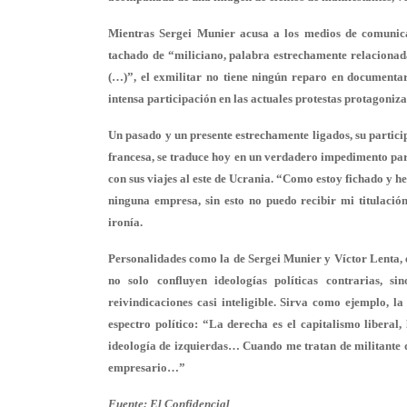
Mientras Sergei Munier acusa a los medios de comunica
tachado de “miliciano
, palabra estrechamente relacionad
(…)”, el exmilitar no tiene ningún reparo en
documentar
intensa participación en las actuales protestas protagoniz
Un pasado y un presente estrechamente ligados, su partici
francesa, se traduce hoy en
un verdadero impedimento par
con sus viajes al este de Ucrania. “Como estoy fichado y 
ninguna empresa, sin esto no puedo recibir mi titulació
ironía.
Personalidades como la de Sergei Munier y Víctor Lenta, 
no solo confluyen ideologías políticas contrarias,
reivindicaciones casi inteligible. Sirva como ejemplo, l
espectro político: “La derecha es el capitalismo liberal,
ideología de izquierdas… Cuando me tratan de militante
empresario
…”
Fuente: El Confidencial