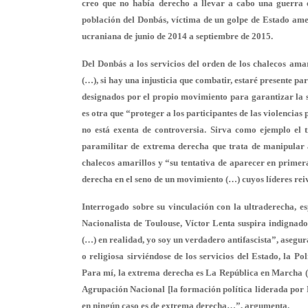
creo que no había derecho a llevar a cabo una guerra 
población del Donbás
, víctima de un golpe de Estado ame
ucraniana de junio de 2014 a septiembre de 2015.
Del Donbás a los servicios del orden de los chalecos amar
(…), si hay una injusticia que combatir, estaré presente p
designados por el propio movimiento para garantizar la s
es otra que “proteger a los participantes de las violencias 
no está exenta de controversia. Sirva como ejemplo el 
paramilitar de extrema derecha
que trata de manipular 
chalecos amarillos y “su tentativa de aparecer en primera
derecha en el seno de un movimiento (…) cuyos líderes reiv
Interrogado sobre su vinculación con la ultraderecha, e
Nacionalista de Toulouse, Víctor Lenta suspira indignad
(…) en realidad, yo soy un verdadero antifascista”, asegu
o religiosa sirviéndose de los servicios del Estado, la 
Para mí,
la extrema derecha es La República en Marcha
Agrupación Nacional [la formación política liderada por M
en ningún caso es de extrema derecha…”, argumenta.