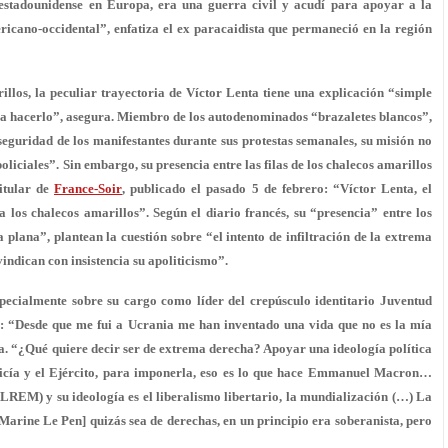
estadounidense en Europa, era una guerra civil y
acudí para apoyar a la
ricano-occidental”, enfatiza el ex paracaidista que permaneció en la región
illos, la peculiar trayectoria de Víctor Lenta tiene una explicación “simple
ara hacerlo”, asegura. Miembro de
los autodenominados “brazaletes blancos”
,
eguridad de los manifestantes durante sus protestas semanales, su misión no
policiales”. Sin embargo, su presencia entre las filas de los chalecos amarillos
titular de
France-Soir
, publicado el pasado 5 de febrero: “Víctor Lenta, el
a los chalecos amarillos
”. Según el diario francés, su “presencia” entre los
 plana”, plantean la cuestión sobre “el intento de infiltración de la extrema
indican con insistencia su apoliticismo”.
specialmente sobre su cargo como líder del crepúsculo identitario Juventud
o: “Desde que me fui a Ucrania
me han inventado una vida que no es la mía
ra. “¿Qué quiere decir ser de extrema derecha? Apoyar una ideología política
Policía y el Ejército, para imponerla, eso es lo que hace Emmanuel Macron…
 (LREM)
y su ideología es el liberalismo libertario, la mundialización (…) La
arine Le Pen] quizás sea de derechas, en un principio era soberanista, pero