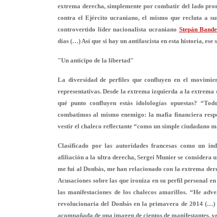
extrema derecha, simplemente por combatir del lado prorru
contra el Ejército ucraniano, el mismo que recluta a su
controvertido líder nacionalista ucraniano
Stepán Band
días (…) Así que
si hay un antifascista en esta historia, ese 
"Un anticipo de la libertad"
La diversidad de perfiles que confluyen en el movimien
representativas. Desde la extrema izquierda a la extrema
qué punto confluyen estás idolologías opuestas? “Tod
combatimos al mismo enemigo: la mafia financiera respon
vestir el chaleco reflectante “como
un simple ciudadano m
Clasificado por las autoridades francesas como un ind
afiliación a la ultra derecha, Sergei Munier se considera
me fui al Donbás, me han relacionado con la extrema de
Acusaciones sobre las que ironiza en su perfil personal e
las manifestaciones de los chalecos amarillos. “He adv
revolucionaria del Donbás en la primavera de 2014 (…) U
acompañada de una imagen de cientos de manifestantes, ves