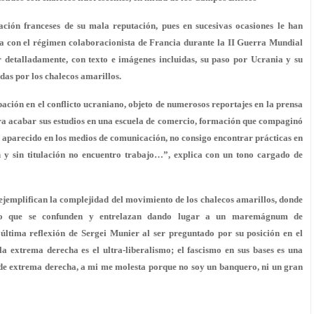
ción franceses de su mala reputación, pues en sucesivas ocasiones
le han
a con el régimen colaboracionista de Francia durante la II Guerra Mundial
 detalladamente
, con texto e imágenes incluidas, su paso por Ucrania y su
adas por los chalecos amarillos.
pación en el conflicto ucraniano, objeto de numerosos reportajes en la prensa
a acabar sus estudios
en una escuela de comercio, formación que compaginó
he aparecido en los medios de comunicación, no consigo encontrar prácticas en
n y
sin titulación no encuentro trabajo
…”, explica con un tono cargado de
ejemplifican
la complejidad del movimiento de los chalecos amarillos
, donde
 sino que se confunden y entrelazan dando lugar a un maremágnum de
a última reflexión de Sergei Munier al ser preguntado por su posición en el
 la extrema derecha es el ultra-liberalismo; el fascismo en sus bases es una
 de extrema derecha, a mi me molesta porque
no soy un banquero, ni un gran