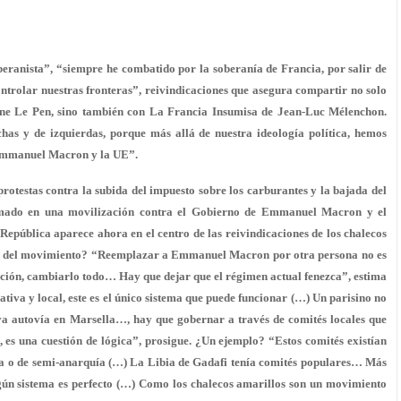
soberanista”, “siempre he combatido por la soberanía de Francia,
por salir de
ntrolar nuestras fronteras”, reivindicaciones que asegura compartir no solo
ne Le Pen, sino también con La Francia Insumisa de Jean-Luc Mélenchon.
chas y de izquierdas
, porque más allá de nuestra ideología política, hemos
 Emmanuel Macron y la UE”.
testas contra la subida del impuesto sobre los carburantes y la bajada del
formado en una movilización contra el Gobierno de Emmanuel Macron y el
a República aparece ahora en el centro de las reivindicaciones de los chalecos
toria del movimiento? “Reemplazar a Emmanuel Macron por otra persona no es
tución, cambiarlo todo… Hay que dejar que el régimen actual fenezca”, estima
tiva y local, este es el único sistema que puede funcionar (…) Un parisino no
eva autovía en Marsella…, hay que gobernar a través de comités locales que
, es una cuestión de lógica”, prosigue. ¿Un ejemplo? “Estos comités existían
a o de semi-anarquía (…) La Libia de Gadafi tenía comités populares… Más
gún sistema es perfecto
(…) Como los chalecos amarillos son un movimiento