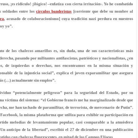
so, ¡es ridículo! ¡ilógico! –enfatiza con cierta irritación-. Yo he combatido
s soldados entre los
círculos banderistas
[corriente que debe su nombre al
era
, acusado de colaboracionismo] cuya tradición nazi perdura en nuestros
soy yo
”.
to de los chalecos amarillos es, sin duda, una de sus características más
 derecha,
pasando por militantes antifascistas, patrióticos y nacionalistas
, ¿en
os, de izquierdas o derechas, nos encontramos en la misma situación y
sable de la injusticia social”, explica el joven exparamilitar que asegura
ás (…) actualmente sin empleo
”.
ividuo “potencialmente peligroso” para la seguridad del Estado, por su
 una víctima del sistema: “el Gobierno francés me ha marginalizado desde que
recha, me han tachado
de paramilitar, de terrorista, de mercenario de Putin
”.
n Facebook, la misma plataforma que utiliza para exhibir su participación en
ertido
melodías de levantamiento popular
, casi comparable a la atmósfera
n anticipo de la libertad”, escribió el 27 de diciembre en una publicación
tidos con chalecos fluorescentes, en mitad de los Campos Elíseos