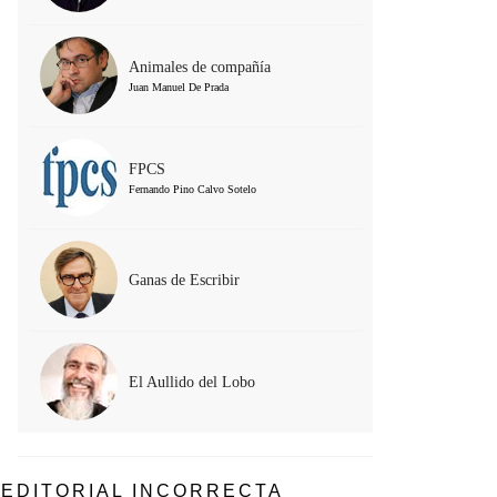
Animales de compañía
Juan Manuel De Prada
FPCS
Fernando Pino Calvo Sotelo
Ganas de Escribir
El Aullido del Lobo
EDITORIAL INCORRECTA