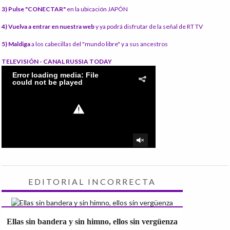
3) Pulse "CONECTAR"
en la ubicación JAPÓN
4) Vuelva a entrar en nuestra web
y ya podrá disfrutar de la señal de RT TV
5) Maldiga
a los cabecillas del "mundo libre" y a sus ancestros
TELEVISIÓN - CANAL RUSSIA TODAY
EDITORIAL INCORRECTA
Ellas sin bandera y sin himno, ellos sin vergüenza