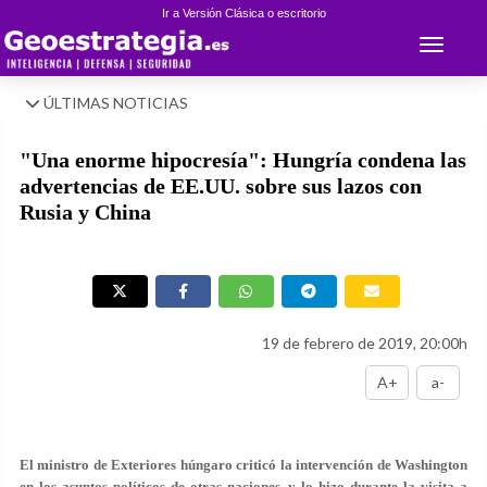
Ir a Versión Clásica o escritorio
Toggle 
ÚLTIMAS NOTICIAS
"Una enorme hipocresía": Hungría condena las
advertencias de EE.UU. sobre sus lazos con
Rusia y China
19 de febrero de 2019, 20:00h
A+
a-
El ministro de Exteriores húngaro criticó la intervención de Washington
en los asuntos políticos de otras naciones, y lo hizo durante la visita a