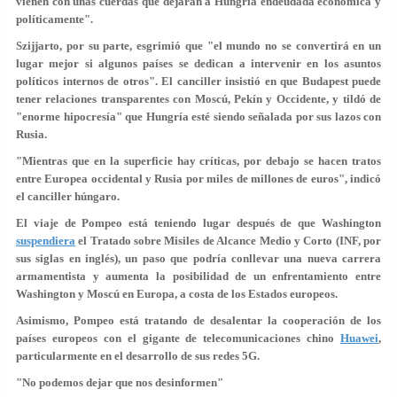
vienen con unas cuerdas que dejarán a
Hungría endeudada
económica y
políticamente".
Szijjarto, por su parte, esgrimió que "el mundo no se convertirá en un
lugar mejor si algunos países se dedican a
intervenir
en los asuntos
políticos internos de otros". El canciller insistió en que Budapest puede
tener
relaciones transparentes
con Moscú, Pekín y Occidente, y tildó de
"enorme hipocresía" que Hungría esté siendo señalada por sus lazos con
Rusia.
"Mientras que en la superficie hay críticas, por debajo se hacen tratos
entre Europea occidental y Rusia por miles de millones de euros", indicó
el canciller húngaro.
El viaje de Pompeo está teniendo lugar después de que Washington
suspendiera
el Tratado sobre Misiles de Alcance Medio y Corto (INF, por
sus siglas en inglés), un paso que podría conllevar una
nueva carrera
armamentista
y aumenta la posibilidad de un enfrentamiento entre
Washington y Moscú en Europa, a costa de los Estados europeos.
Asimismo, Pompeo está tratando de desalentar la cooperación de los
países europeos con el gigante de telecomunicaciones chino
Huawei
,
particularmente en el desarrollo de sus redes 5G.
"No podemos dejar que nos desinformen"