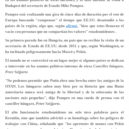
Budapest del secretario de Estado Mike Pompeo.
Pompeo está realizando una gira de cinco días de duración por el este de
Europa buscando "compensar" el tiempo que EE.UU. desatendió a los
países de la región, algo que, según
afirmó
, "hizo que estos llenaran el
vacío con personas que no compartían los valores" estadounidenses .
Su primera parada fue en Hungría, un país que no recibía la visita de un
secretario de Estado de EE.UU. desde 2011 y que, según Washington, se
ha inclinado peligrosamente hacia Moscú y Pekín.
El mundo no se convertirá en un lugar mejor si algunos países se dedican
a intervenir en los asuntos políticos internos de otros
Canciller húngaro,
Peter Szijjarto
"No podemos permitir que Putin abra una brecha entre los amigos de la
OTAN. Los húngaros saben muy bien por su historia que una Rusia
autoritaria nunca será amiga de la libertad y de la soberanía de las
naciones más pequeñas", dijo Pompeo en una rueda de prensa con el
canciller húngaro, Peter Szijjarto.
El alto funcionario estadounidense no solo tuvo palabras para el
Kremlin, sino que también advirtió a su homólogo sobre los
peligros de
trabajar con China
, señalando que "los apretones de manos con Pekín