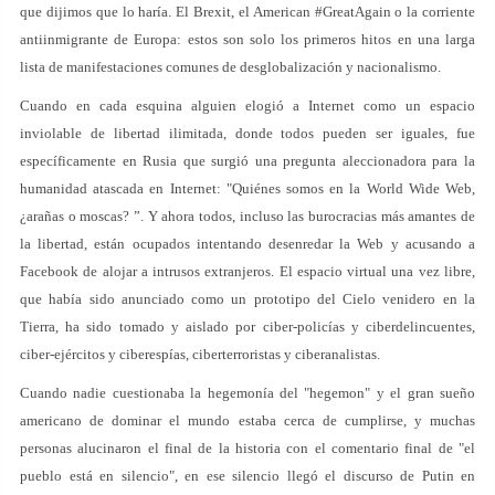
que dijimos que lo haría. El Brexit, el American #GreatAgain o la corriente
antiinmigrante de Europa: estos son solo los primeros hitos en una larga
lista de manifestaciones comunes de desglobalización y nacionalismo.
Cuando en cada esquina alguien elogió a Internet como un espacio
inviolable de libertad ilimitada, donde todos pueden ser iguales, fue
específicamente en Rusia que surgió una pregunta aleccionadora para la
humanidad atascada en Internet: "Quiénes somos en la World Wide Web,
¿arañas o moscas? ”. Y ahora todos, incluso las burocracias más amantes de
la libertad, están ocupados intentando desenredar la Web y acusando a
Facebook de alojar a intrusos extranjeros. El espacio virtual una vez libre,
que había sido anunciado como un prototipo del Cielo venidero en la
Tierra, ha sido tomado y aislado por ciber-policías y ciberdelincuentes,
ciber-ejércitos y ciberespías, ciberterroristas y ciberanalistas.
Cuando nadie cuestionaba la hegemonía del "hegemon" y el gran sueño
americano de dominar el mundo estaba cerca de cumplirse, y muchas
personas alucinaron el final de la historia con el comentario final de "el
pueblo está en silencio", en ese silencio llegó el discurso de Putin en