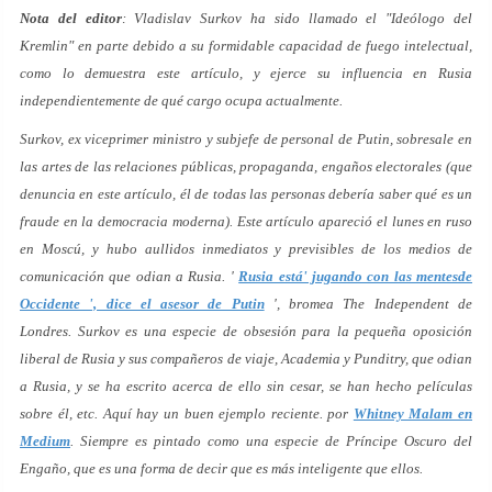
Nota del editor
: Vladislav Surkov ha sido llamado el "Ideólogo del
Kremlin" en parte debido a su formidable capacidad de fuego intelectual,
como lo demuestra este artículo, y ejerce su influencia en Rusia
independientemente de qué cargo ocupa actualmente.
Surkov, ex viceprimer ministro y subjefe de personal de Putin, sobresale en
las artes de las relaciones públicas, propaganda, engaños electorales (que
denuncia en este artículo, él de todas las personas debería saber qué es un
fraude en la democracia moderna). Este artículo apareció el lunes en ruso
en Moscú, y hubo aullidos inmediatos y previsibles de los medios de
comunicación que odian a Rusia. '
Rusia está' jugando con las mentesde
Occidente ', dice el asesor de Putin
', bromea The Independent de
Londres. Surkov es una especie de obsesión para la pequeña oposición
liberal de Rusia y sus compañeros de viaje, Academia y Punditry, que odian
a Rusia, y se ha escrito acerca de ello sin cesar, se han hecho películas
sobre él, etc. Aquí hay un buen ejemplo reciente. por
Whitney Malam en
Medium
. Siempre es pintado como una especie de Príncipe Oscuro del
Engaño, que es una forma de decir que es más inteligente que ellos.