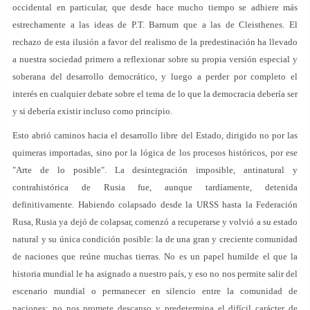
occidental en particular, que desde hace mucho tiempo se adhiere más
estrechamente a las ideas de P.T. Barnum que a las de Cleisthenes. El
rechazo de esta ilusión a favor del realismo de la predestinación ha llevado
a nuestra sociedad primero a reflexionar sobre su propia versión especial y
soberana del desarrollo democrático, y luego a perder por completo el
interés en cualquier debate sobre el tema de lo que la democracia debería ser
y si debería existir incluso como principio.
Esto abrió caminos hacia el desarrollo libre del Estado, dirigido no por las
quimeras importadas, sino por la lógica de los procesos históricos, por ese
"Arte de lo posible". La desintegración imposible, antinatural y
contrahistórica de Rusia fue, aunque tardíamente, detenida
definitivamente. Habiendo colapsado desde la URSS hasta la Federación
Rusa, Rusia ya dejó de colapsar, comenzó a recuperarse y volvió a su estado
natural y su única condición posible: la de una gran y creciente comunidad
de naciones que reúne muchas tierras. No es un papel humilde el que la
historia mundial le ha asignado a nuestro país, y eso no nos permite salir del
escenario mundial o permanecer en silencio entre la comunidad de
naciones; no nos promete descanso y predetermina el difícil carácter de