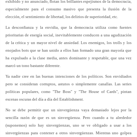
exhibido y no anunciado, flotan los brillantes espejismos de la democracia,
especialmente para el consumo masivo que presenta la ilusión de la
elección, el sentimiento de libertad, los delirios de superioridad, etc.
La desconfianza y la envidia, que la democracia utiliza como fuentes
prioritarias de energía social, inevitablemente conducen a una agudización
de la crítica y un mayor nivel de ansiedad. Los enemigos, los trolls y los
enojados bots que se han unido a ellos han formado una gran mayoría que
ha expulsado a la clase media, antes dominante y respetable, que una vez
marcó un tono bastante diferente.
Ya nadie cree en las buenas intenciones de los políticos. Son envidiados
pero se consideran corruptos, astutos o simplemente canallas. Las series
políticas populares, como "The Boss" y "The House of Cards", pintan
escenas oscuras del día a día del Establishment.
No se debe permitir que un sinvergüenza vaya demasiado lejos por la
sencilla razón de que es un sinvergüenza. Pero cuando a tu alrededor
(suponemos) solo hay sinvergüenzas, uno se ve obligado a usar a los
sinvergüenzas para contener a otros sinvergüenzas. Mientras uno golpea