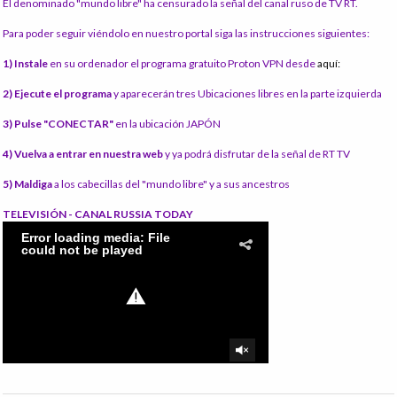
El denominado "mundo libre" ha censurado la señal del canal ruso de TV RT.
Para poder seguir viéndolo en nuestro portal siga las instrucciones siguientes:
1) Instale
en su ordenador el programa gratuito Proton VPN desde
aquí:
2) Ejecute el programa
y aparecerán tres Ubicaciones libres en la parte izquierda
3) Pulse "CONECTAR"
en la ubicación JAPÓN
4) Vuelva a entrar en nuestra web
y ya podrá disfrutar de la señal de RT TV
5) Maldiga
a los cabecillas del "mundo libre" y a sus ancestros
TELEVISIÓN - CANAL RUSSIA TODAY