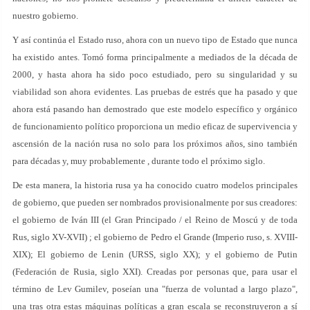
nuestro gobierno.
Y así continúa el Estado ruso, ahora con un nuevo tipo de Estado que nunca
ha existido antes. Tomó forma principalmente a mediados de la década de
2000, y hasta ahora ha sido poco estudiado, pero su singularidad y su
viabilidad son ahora evidentes. Las pruebas de estrés que ha pasado y que
ahora está pasando han demostrado que este modelo específico y orgánico
de funcionamiento político proporciona un medio eficaz de supervivencia y
ascensión de la nación rusa no solo para los próximos años, sino también
para décadas y, muy probablemente , durante todo el próximo siglo.
De esta manera, la historia rusa ya ha conocido cuatro modelos principales
de gobierno, que pueden ser nombrados provisionalmente por sus creadores:
el gobierno de Iván III (el Gran Principado / el Reino de Moscú y de toda
Rus, siglo XV-XVII) ; el gobierno de Pedro el Grande (Imperio ruso, s. XVIII-
XIX); El gobierno de Lenin (URSS, siglo XX); y el gobierno de Putin
(Federación de Rusia, siglo XXI). Creadas por personas que, para usar el
término de Lev Gumilev, poseían una "fuerza de voluntad a largo plazo",
una tras otra estas máquinas políticas a gran escala se reconstruyeron a sí