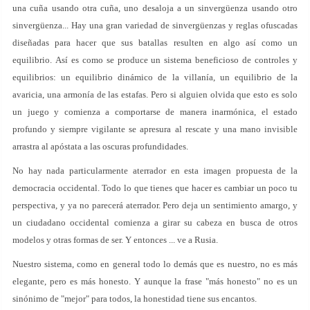
una cuña usando otra cuña, uno desaloja a un sinvergüenza usando otro
sinvergüenza... Hay una gran variedad de sinvergüenzas y reglas ofuscadas
diseñadas para hacer que sus batallas resulten en algo así como un
equilibrio. Así es como se produce un sistema beneficioso de controles y
equilibrios: un equilibrio dinámico de la villanía, un equilibrio de la
avaricia, una armonía de las estafas. Pero si alguien olvida que esto es solo
un juego y comienza a comportarse de manera inarmónica, el estado
profundo y siempre vigilante se apresura al rescate y una mano invisible
arrastra al apóstata a las oscuras profundidades.
No hay nada particularmente aterrador en esta imagen propuesta de la
democracia occidental. Todo lo que tienes que hacer es cambiar un poco tu
perspectiva, y ya no parecerá aterrador. Pero deja un sentimiento amargo, y
un ciudadano occidental comienza a girar su cabeza en busca de otros
modelos y otras formas de ser. Y entonces ... ve a Rusia.
Nuestro sistema, como en general todo lo demás que es nuestro, no es más
elegante, pero es más honesto. Y aunque la frase "más honesto" no es un
sinónimo de "mejor" para todos, la honestidad tiene sus encantos.