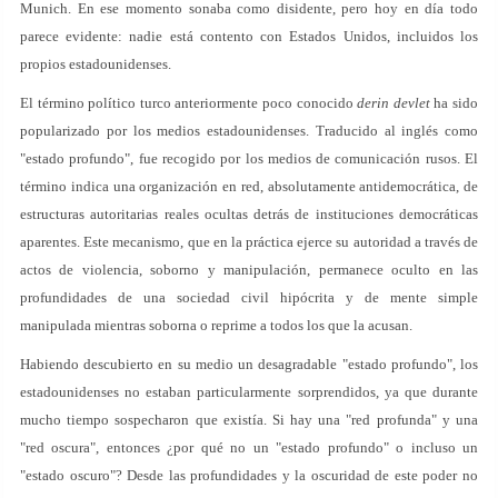
Munich. En ese momento sonaba como disidente, pero hoy en día todo
parece evidente: nadie está contento con Estados Unidos, incluidos los
propios estadounidenses.
El término político turco anteriormente poco conocido
derin devlet
ha sido
popularizado por los medios estadounidenses. Traducido al inglés como
"estado profundo", fue recogido por los medios de comunicación rusos. El
término indica una organización en red, absolutamente antidemocrática, de
estructuras autoritarias reales ocultas detrás de instituciones democráticas
aparentes. Este mecanismo, que en la práctica ejerce su autoridad a través de
actos de violencia, soborno y manipulación, permanece oculto en las
profundidades de una sociedad civil hipócrita y de mente simple
manipulada mientras soborna o reprime a todos los que la acusan.
Habiendo descubierto en su medio un desagradable "estado profundo", los
estadounidenses no estaban particularmente sorprendidos, ya que durante
mucho tiempo sospecharon que existía. Si hay una "red profunda" y una
"red oscura", entonces ¿por qué no un "estado profundo" o incluso un
"estado oscuro"? Desde las profundidades y la oscuridad de este poder no