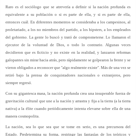
Raro es el sociólogo que se atrevería a definir si la nación profunda es
equivalente a su población o si es parte de ella, y si es parte de ella,
entonces cuál. En diferentes momentos se consideraba a los campesinos, al
proletariado, a los no miembros del partido, a los hipsters, a los empleados
del gobierno. La gente lo buscó y trató de comprometerse. Lo llamaron el
ejecutor de la voluntad de Dios, o todo lo contrario. Algunas veces
decidieron que es ficticio y no existe en la realidad, y lanzaron reformas
galopantes sin mirar hacia atrás, pero rápidamente se golpearon la frente y se
vieron obligados a reconocer que "algo realmente existe". Más de una vez se
retiró bajo la prensa de conquistadores nacionales o extranjeros, pero
siempre regresó.
Con su gigantesca masa, la nación profunda crea una insuperable fuerza de
gravitación cultural que une a la nación y arrastra y fija a la tierra (a la tierra
nativa) a la élite cuando periódicamente intenta elevarse sobre ella de una
manera cosmopolita.
La nación, sea lo que sea que se tome en serio, es una precursora del
Estado. Predetermina su forma, restringe las fantasías de los teóricos y