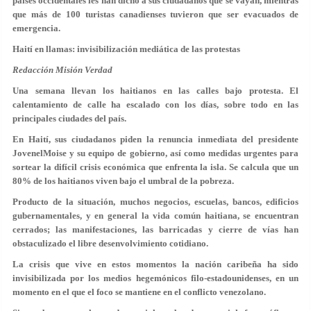
países occidentales les han dicho a sus ciudadanos que se vayan, mientras
que más de 100 turistas canadienses tuvieron que ser evacuados de
emergencia.
Haití en llamas: invisibilización mediática de las protestas
Redacción Misión Verdad
Una semana llevan los haitianos en las calles bajo protesta. El
calentamiento de calle ha escalado con los días, sobre todo en las
principales ciudades del país.
En Haití, sus ciudadanos piden la renuncia inmediata del presidente
JovenelMoise y su equipo de gobierno, así como medidas urgentes para
sortear la difícil crisis económica que enfrenta la isla. Se calcula que un
80% de los haitianos viven bajo el umbral de la pobreza.
Producto de la situación, muchos negocios, escuelas, bancos, edificios
gubernamentales, y en general la vida común haitiana, se encuentran
cerrados; las manifestaciones, las barricadas y cierre de vías han
obstaculizado el libre desenvolvimiento cotidiano.
La crisis que vive en estos momentos la nación caribeña ha sido
invisibilizada por los medios hegemónicos filo-estadounidenses, en un
momento en el que el foco se mantiene en el conflicto venezolano.