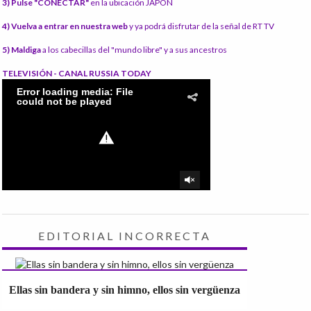
3) Pulse "CONECTAR"
en la ubicación JAPÓN
4) Vuelva a entrar en nuestra web
y ya podrá disfrutar de la señal de RT TV
5) Maldiga
a los cabecillas del "mundo libre" y a sus ancestros
TELEVISIÓN - CANAL RUSSIA TODAY
EDITORIAL INCORRECTA
Ellas sin bandera y sin himno, ellos sin vergüenza