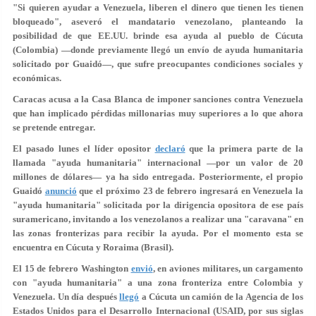
"Si quieren ayudar a Venezuela, liberen el dinero que tienen les tienen
bloqueado", aseveró el mandatario venezolano, planteando la
posibilidad de que EE.UU. brinde esa ayuda al pueblo de Cúcuta
(Colombia) —donde previamente llegó un envío de ayuda humanitaria
solicitado por Guaidó—, que sufre preocupantes condiciones sociales y
económicas.
Caracas acusa a la Casa Blanca de imponer sanciones contra Venezuela
que han implicado pérdidas millonarias muy superiores a lo que ahora
se pretende entregar.
El pasado lunes el líder opositor
declaró
que la primera parte de la
llamada "ayuda humanitaria" internacional —por un valor de 20
millones de dólares— ya ha sido entregada. Posteriormente, el propio
Guaidó
anunció
que el próximo
23 de febrero ingresará en Venezuela la
"ayuda humanitaria"
solicitada por la dirigencia opositora de ese país
suramericano, invitando a los venezolanos a realizar una "caravana" en
las zonas fronterizas para recibir la ayuda. Por el momento esta se
encuentra en Cúcuta y Roraima (Brasil).
El 15 de febrero Washington
envió
, en aviones militares, un cargamento
con "ayuda humanitaria" a una zona fronteriza entre Colombia y
Venezuela. Un día después
llegó
a Cúcuta un camión de la Agencia de los
Estados Unidos para el Desarrollo Internacional (USAID, por sus siglas