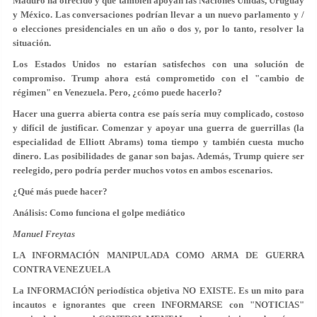
Maduro ha ofrecido y que también apoyan las Naciones Unidas, Uruguay
y México. Las conversaciones podrían llevar a un nuevo parlamento y /
o elecciones presidenciales en un año o dos y, por lo tanto, resolver la
situación.
Los Estados Unidos no estarían satisfechos con una solución de
compromiso. Trump ahora está comprometido con el "cambio de
régimen" en Venezuela. Pero, ¿cómo puede hacerlo?
Hacer una guerra abierta contra ese país sería muy complicado, costoso
y difícil de justificar. Comenzar y apoyar una guerra de guerrillas (la
especialidad de Elliott Abrams) toma tiempo y también cuesta mucho
dinero. Las posibilidades de ganar son bajas. Además, Trump quiere ser
reelegido, pero podría perder muchos votos en ambos escenarios.
¿Qué más puede hacer?
Análisis: Como funciona el golpe mediático
Manuel Freytas
LA INFORMACIÓN MANIPULADA COMO ARMA DE GUERRA
CONTRA VENEZUELA
La INFORMACIÓN periodística objetiva NO EXISTE. Es un mito para
incautos e ignorantes que creen INFORMARSE con "NOTICIAS"