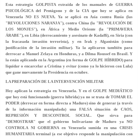
Esta estrategia GOLPISTA extraída de los manuales de GUERRA
PSICOLÓGICA del Pentágono y de la CIA que hoy se aplica en
Venezuela NO ES NUEVA. Ya se aplicó en Asia contra Rusia (las
"REVOLUCIONES NARANJA"), contra China (la "REVOLUCIÓN DE
LOS MONJES"), en África y Medio Oriente (la "PRIMAVERA
ÁRABE"), en Libia (derrocamiento y asesinato de Kadaffi), en Siria (con
la fracasada invasión terrorista), y en Irak y Afganistán (como
justificación de la invasión militar). Ya la aplicaron también para
derrocar a Manuel Zelaya en Honduras, y a Dilma Roussef en Brasil. Y
la están aplicando en la Argentina (en forma de GOLPE HÍBRIDO) para
liquidar o encarcelar a Cristina y evitar (como ya lo hicieron con Lula)
que gane nuevamente la Presidencia en octubre.
LA PREPARACIÓN DE LA INTERVENCIÓN MILITAR
Hoy aplican la estrategia en Venezuela. Y en el GOLPE MEDIÁTICO
que hoy está funcionando (guerra híbrida) ya no se trata de TOMAR EL
PODER (derrocar en forma directa a Maduro) sino de generar (a través
de la información manipulada) una FALSA situación de CAOS,
REPRESIÓN Y DESCONTROL SOCIAL. Que sirva para
"DEMOSTRAR" que el gobierno bolivariano de Maduro ya NO
CONTROLA NI GOBIERNA en Venezuela sumida en una CRISIS
HUMANITARIA terminal (a ese objetivo responde la manipulación con