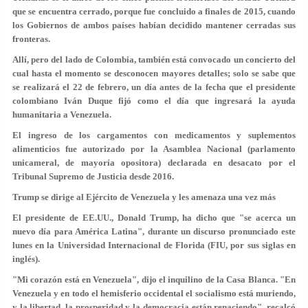
que se encuentra cerrado, porque fue concluido a finales de 2015, cuando
los Gobiernos de ambos países habían decidido mantener cerradas sus
fronteras.
Allí, pero del lado de Colombia, también está convocado un concierto del
cual hasta el momento se desconocen mayores detalles; solo se sabe que
se realizará el 22 de febrero, un día antes de la fecha que el presidente
colombiano Iván Duque fijó como el día que ingresará la ayuda
humanitaria a Venezuela.
El ingreso de los cargamentos con medicamentos y suplementos
alimenticios fue autorizado por la Asamblea Nacional (parlamento
unicameral, de mayoría opositora) declarada en desacato por el
Tribunal Supremo de Justicia desde 2016.
Trump se dirige al Ejército de Venezuela y les amenaza una vez más
El presidente de EE.UU., Donald Trump, ha dicho que "se acerca un
nuevo día para América Latina", durante un discurso pronunciado este
lunes en la Universidad Internacional de Florida (FIU, por sus siglas en
inglés).
"Mi corazón está en Venezuela"
, dijo el inquilino de la Casa Blanca. "En
Venezuela y en todo el hemisferio occidental el socialismo está muriendo,
y la libertad, la prosperidad y la democracia están renaciendo", recalcó