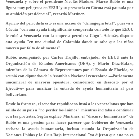
Venezuela y sobre el presidente Nicolás Maduro. Marco Rubio es una
figura muy peligrosa en EEUU y su presencia en Cúcuta está pautada por
su ambición presidencial", recordó Martínez.
A juicio del periodista esto es una acción de "demagogia total", pues va a
Cúcuta "con una ayuda insignificante comparada con todo lo que EEUU
le robó a Venezuela con la empresa petrolera Citgo". Además, dispone
esta ayuda "en una ciudad de Colombia donde se sabe que los niños
mueren por falta de alimentos".
Rubio, acompañado por Carlos Trujillo, embajador de EEUU ante la
Organización de Estados Americanos (OEA), y Mario Díaz-Balart,
miembro de la Cámara de Representantes por el Estado de Florida, se
reunió con diputados de la Asamblea Nacional venezolana —Parlamento
unicameral de mayoría opositora, considerado en desacato por el
Ejecutivo- para analizar la entrada de ayuda humanitaria al país
bolivariano.
Desde la frontera, el senador republicano instó a los venezolanos que han
salido de su país a "no perder los ánimos", mientras incitaba a continuar
con las protestas. Según explicó Martínez, el "discurso humanitario" de
Rubio es una presión para hacer parecer que Gobierno de Venezuela
rechaza la ayuda humanitaria, incluso cuando la Organización de
Naciones Unidas y la Cruz Roja internacional "ya dijeron que esta no es