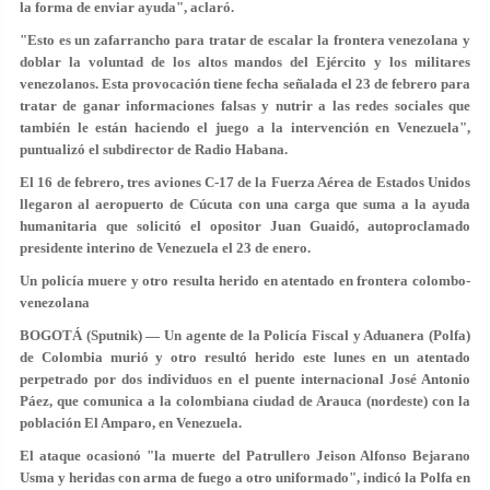
la forma de enviar ayuda", aclaró.
"Esto es un zafarrancho para tratar de escalar la frontera venezolana y
doblar la voluntad de los altos mandos del Ejército y los militares
venezolanos. Esta provocación tiene fecha señalada el 23 de febrero para
tratar de ganar informaciones falsas y nutrir a las redes sociales que
también le están haciendo el juego a la intervención en Venezuela",
puntualizó el subdirector de Radio Habana.
El 16 de febrero, tres aviones C-17 de la Fuerza Aérea de Estados Unidos
llegaron al aeropuerto de Cúcuta con una carga que suma a la ayuda
humanitaria que solicitó el opositor Juan Guaidó, autoproclamado
presidente interino de Venezuela el 23 de enero.
Un policía muere y otro resulta herido en atentado en frontera colombo-
venezolana
BOGOTÁ (Sputnik) — Un agente de la Policía Fiscal y Aduanera (Polfa)
de Colombia murió y otro resultó herido este lunes en un atentado
perpetrado por dos individuos en el puente internacional José Antonio
Páez, que comunica a la colombiana ciudad de Arauca (nordeste) con la
población El Amparo, en Venezuela.
El ataque ocasionó "la muerte del Patrullero Jeison Alfonso Bejarano
Usma y heridas con arma de fuego a otro uniformado", indicó la Polfa en