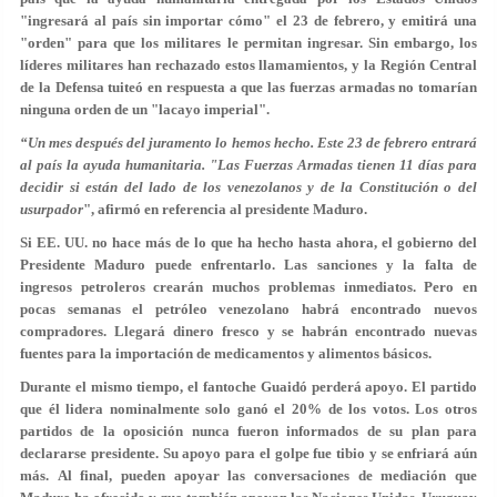
"ingresará al país sin importar cómo" el 23 de febrero, y emitirá una
"orden" para que los militares le permitan ingresar. Sin embargo, los
líderes militares han rechazado estos llamamientos, y la Región Central
de la Defensa tuiteó en respuesta a que las fuerzas armadas no tomarían
ninguna orden de un "lacayo imperial".
“Un mes después del juramento lo hemos hecho. Este 23 de febrero entrará
al país la ayuda humanitaria. "Las Fuerzas Armadas tienen 11 días para
decidir si están del lado de los venezolanos y de la Constitución o del
usurpador
", afirmó en referencia al presidente Maduro.
Si EE. UU. no hace más de lo que ha hecho hasta ahora, el gobierno del
Presidente Maduro puede enfrentarlo. Las sanciones y la falta de
ingresos petroleros crearán muchos problemas inmediatos. Pero en
pocas semanas el petróleo venezolano habrá encontrado nuevos
compradores. Llegará dinero fresco y se habrán encontrado nuevas
fuentes para la importación de medicamentos y alimentos básicos.
Durante el mismo tiempo, el fantoche Guaidó perderá apoyo. El partido
que él lidera nominalmente solo ganó el 20% de los votos. Los otros
partidos de la oposición nunca fueron informados de su plan para
declararse presidente. Su apoyo para el golpe fue tibio y se enfriará aún
más. Al final, pueden apoyar las conversaciones de mediación que