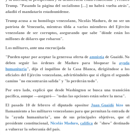
Trump. "Pasando la página del socialismo […] no habrá vuelta atrás",
añadió el mandatario estadounidense.
Trump acusa a su homólogo venezolano, Nicolás Maduro, de no ser un
patriota de Venezuela, mientras tilda a varios miembros del Ejército
venezolano de ser corruptos, asegurando que sabe "dónde están los
millones de dólares que robaron".
Los militares, ante una encrucijada
"Pueden optar por aceptar la generosa oferta de
amnistía
de Guaidó. No
deben seguir las órdenes de Maduro para bloquear la
ayuda
humanitaria
", dijo el inquilino de la Casa Blanca, dirigiéndose a los
oficiales del Ejército venezolano, advirtiéndoles que si eligen el segundo
camino "no encontrarán salida" y "lo perderán todo".
Por otro lado, explicó que desde Washington se busca una transición
pacífica, aunque —aseguró—
"todas las opciones están sobre la mesa"
.
El pasado 10 de febrero el diputado opositor
Juan Guaidó
hizo
un
llamamiento a los militares venezolanos para que permitan la entrada de
la "ayuda humanitaria", uno de sus principales objetivos, que el
presidente constitucional,
Nicolás Maduro
,
califica
de "show" destinado
a vulnerar la soberanía del país.