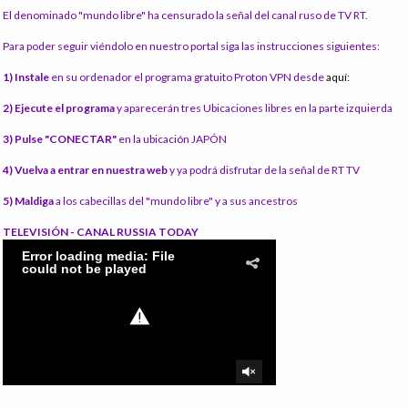
El denominado "mundo libre" ha censurado la señal del canal ruso de TV RT.
Para poder seguir viéndolo en nuestro portal siga las instrucciones siguientes:
1) Instale
en su ordenador el programa gratuito Proton VPN desde
aquí:
2) Ejecute el programa
y aparecerán tres Ubicaciones libres en la parte izquierda
3) Pulse "CONECTAR"
en la ubicación JAPÓN
4) Vuelva a entrar en nuestra web
y ya podrá disfrutar de la señal de RT TV
5) Maldiga
a los cabecillas del "mundo libre" y a sus ancestros
TELEVISIÓN - CANAL RUSSIA TODAY