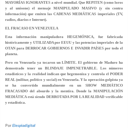
MAYORÍAS IGNORANTES a nivel mundial. Que REPITEN (como loros
y al unísono) el mensaje MANIPULADO MASIVO (y sin contra
información) que emiten las CADENAS MEDIÁTICAS imperiales (TV,
radios, diarios e Internet).
EL FRACASO EN VENEZUELA
Esta información manipuladora HEGEMÓNICA, fue fabricada
históricamente y UTILIZADA por EEUU y las potencias imperiales de la
OTAN para DERROCAR GOBIERNOS E INVADIR PAÍSES por todo el
planeta.
Pero en Venezuela ya tocaron un LÍMITE. El gobierno de Maduro ha
demostrado tener un BLINDAJE IMPENETRABLE. Los números
estadísticos y la realidad indican que hegemoniza y controla el PODER
REAL (militar, político y social) en Venezuela. Y la operación golpista ya
se ha convertido mundialmente en un SHOW MEDIÁTICO
FRACASADO del absurdo y la mentira. Donde la MANIPULACIÓN
MEDIÁTICA está siendo DERROTADA POR LA REALIDAD verificable
y estadística.
Por
Elespiadigital