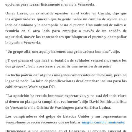
opciones para forzar físicamente el envío a Venezuela.
Omar Lares, un ex alcalde opositor en el exilio en Cúcuta, dijo que
los organizadores quieren que la gente rodee un camión de ayuda en el
lado colombiano y lo acompañe hasta el puente. Una multitud de miles se
reuniría en el otro lado para empujar a través de un cordón de
seguridad, mover los contenedores que bloquean el puente y acompañar
la ayuda a Venezuela.
"Un grupo allá, uno aquí, y haremos una gran cadena humana", dijo.
¿Y qué piensa él que hará el batallón de soldados venezolanos entre los
dos grupos? ¿Solo apartarse y permitir una invasión de su país?
La lucha podría dar algunas imágenes comerciales de televisión, pero no
lograría nada. La falta de planificación es desalentadora incluso para los
cabilderos en Washington DC:
"La oposición ha creado inmensas expectativas, y no está del todo claro
si tienen un plan para cumplirlas realmente", dijo David Smilde, analista
de Venezuela en la Oficina de Washington para América Latina.
Los conspiradores del golpe de Estados Unidos y sus representantes
venezolanos parecen reconocer que no habrá
ningún cambio inminente
:
Dirigiéndose a una audiencia en el Congreso, el enviado especial de