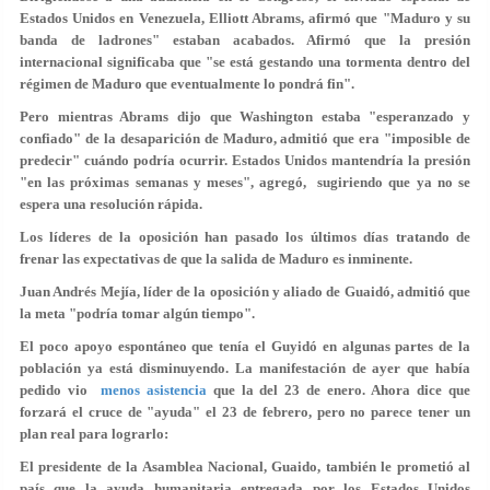
Estados Unidos en Venezuela, Elliott Abrams, afirmó que "Maduro y su
banda de ladrones" estaban acabados. Afirmó que la presión
internacional significaba que "se está gestando una tormenta dentro del
régimen de Maduro que eventualmente lo pondrá fin".
Pero mientras Abrams dijo que Washington estaba "esperanzado y
confiado" de la desaparición de Maduro, admitió que era "imposible de
predecir" cuándo podría ocurrir. Estados Unidos mantendría la presión
"en las próximas semanas y meses", agregó, sugiriendo que ya no se
espera una resolución rápida.
Los líderes de la oposición han pasado los últimos días tratando de
frenar las expectativas de que la salida de Maduro es inminente.
Juan Andrés Mejía, líder de la oposición y aliado de Guaidó, admitió que
la meta "podría tomar algún tiempo".
El poco apoyo espontáneo que tenía el Guyidó en algunas partes de la
población ya está disminuyendo. La manifestación de ayer que había
pedido vio
menos asistencia
que la del 23 de enero. Ahora dice que
forzará el cruce de "ayuda" el 23 de febrero, pero no parece tener un
plan real para lograrlo:
El presidente de la Asamblea Nacional, Guaido, también le prometió al
país que la ayuda humanitaria entregada por los Estados Unidos