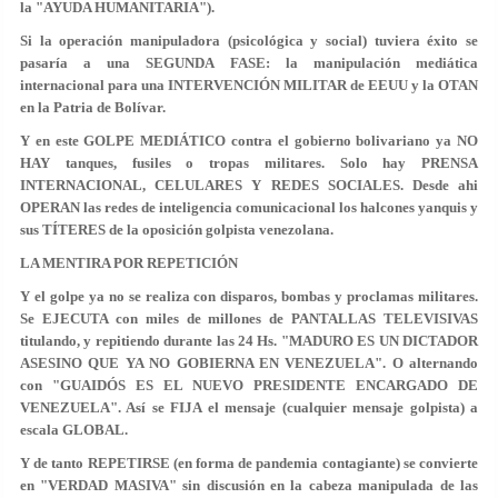
la "AYUDA HUMANITARIA").
Si la operación manipuladora (psicológica y social) tuviera éxito se
pasaría a una SEGUNDA FASE: la manipulación mediática
internacional para una INTERVENCIÓN MILITAR de EEUU y la OTAN
en la Patria de Bolívar.
Y en este GOLPE MEDIÁTICO contra el gobierno bolivariano ya NO
HAY tanques, fusiles o tropas militares. Solo hay PRENSA
INTERNACIONAL, CELULARES Y REDES SOCIALES. Desde ahi
OPERAN las redes de inteligencia comunicacional los halcones yanquis y
sus TÍTERES de la oposición golpista venezolana.
LA MENTIRA POR REPETICIÓN
Y el golpe ya no se realiza con disparos, bombas y proclamas militares.
Se EJECUTA con miles de millones de PANTALLAS TELEVISIVAS
titulando, y repitiendo durante las 24 Hs. "MADURO ES UN DICTADOR
ASESINO QUE YA NO GOBIERNA EN VENEZUELA". O alternando
con "GUAIDÓS ES EL NUEVO PRESIDENTE ENCARGADO DE
VENEZUELA". Así se FIJA el mensaje (cualquier mensaje golpista) a
escala GLOBAL.
Y de tanto REPETIRSE (en forma de pandemia contagiante) se convierte
en "VERDAD MASIVA" sin discusión en la cabeza manipulada de las