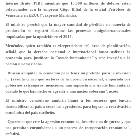
Interno Bruto [PIB], mientras que 15.000 millones de dólares están
relacionados con la empresa Citgo [filial de la estatal Petróleos de
Venezuela en EEUU]", expresó Menéndez.
El ministro precisó que la mayor cantidad de pérdidas en materia de
producción se registró durante las protestas antigubernamentales
impulsadas por la oposición en el 2017.
Menéndez, quien también es vicepresidente del área de planificación,
señaló que la derecha nacional e internacional busca asfixiar la
economía para justificar la "ayuda humanitaria" y una invasión a la
nación suramericana.
"Buscan aniquilar la economía para tener un pretexto para la invasión
(…) resulta cínico que sectores de la oposición nacional, amparada por
gobiernos extranjeros, mencionen una supuesta una ayuda humanitaria
cuando lo que han hecho es agredir a una nación soberana", acotó.
El ministro venezolano también llamó a los sectores que buscan
desestabilizar al país a cesar las agresiones, para lograr la reactivación
económica del país caribeño.
"Queremos que cese la agresión económica, los crímenes de guerra y que
nos permitan enrumbarnos a un proceso de recuperación económica",
enfatizó.