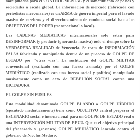
manipuladas para el CONTROL MENTAL y el sometimiento de países y
sociedades a escala global. La información de mercado (fabricada con
periodistas mercenarios) es un ARMA de guerra imperial para el lavado
masivo de cerebros y el direccionamiento de conducta social hacia los
OBJETIVOS DEL PODER (transnacional o local).
Las CADENAS MEDIÁTICAS internacionales solo están para
DESINFORMAR (y producir ignorancia masiva) todo el tiempo sobre la
VERDADERA REALIDAD de Venezuela. Se trata de INFORMACIÓN
FALSA fabricada y manipulada dentro de un proceso de GOLPE DE
ESTADO por "otras vías". La sustitución del GOLPE MILITAR
convencional (realizado con una fuerza armada) por el GOLPE
MEDIÁTICO (realizado con una fuerza social y política) manipulado
masivamente como un acto de REBELIÓN SOCIAL contra una
DICTADURA.
EL GOLPE SIN FUSILES
Esta modalidad denominada GOLPE BLANDO o GOLPE HÍBRIDO
(ejecutado mediáticamente) tiene como OBJETIVO central preparar el
ESCENARIO social e internacional para un GOLPE DE ESTADO real o
una INTERVENCIÓN MILITAR DE EEUU. Que es el objetivo principal
del (fracasado y grostesco) GOLPE MEDIÁTICO lanzado contra el
gobierno de Nicolás Maduro.