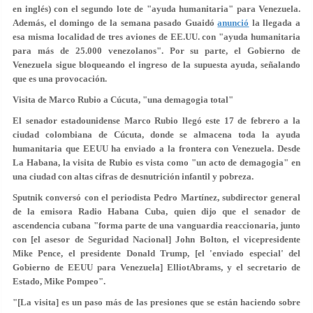
en inglés) con el segundo lote de "ayuda humanitaria" para Venezuela.
Además, el domingo de la semana pasado Guaidó
anunció
la llegada a
esa misma localidad de tres aviones de EE.UU. con "ayuda humanitaria
para más de 25.000 venezolanos". Por su parte, el Gobierno de
Venezuela sigue bloqueando el ingreso de la supuesta ayuda, señalando
que es una provocación.
Visita de Marco Rubio a Cúcuta, "una demagogia total"
El senador estadounidense Marco Rubio llegó este 17 de febrero a la
ciudad colombiana de Cúcuta, donde se almacena toda la ayuda
humanitaria que EEUU ha enviado a la frontera con Venezuela. Desde
La Habana, la visita de Rubio es vista como "un acto de demagogia" en
una ciudad con altas cifras de desnutrición infantil y pobreza.
Sputnik conversó con el periodista Pedro Martínez, subdirector general
de la emisora Radio Habana Cuba, quien dijo que el senador de
ascendencia cubana "forma parte de una vanguardia reaccionaria, junto
con [el asesor de Seguridad Nacional] John Bolton, el vicepresidente
Mike Pence, el presidente Donald Trump, [el 'enviado especial' del
Gobierno de EEUU para Venezuela] ElliotAbrams, y el secretario de
Estado, Mike Pompeo".
"[La visita] es un paso más de las presiones que se están haciendo sobre