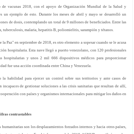
ito de vacunas 2018, con el apoyo de Organización Mundial de la Salud y
es un ejemplo de esto. Durante los meses de abril y mayo se desarrolló un
nes de dosis, contemplando un total de 9 millones de beneficiados. Entre las
, tuberculosis, malaria, hepatitis B, poliomielitis, sarampión y tétanos.
e la Paz" en septiembre de 2018, es otro elemento a sopesar cuando se le acusa
ación hospitalaria. Esta nave llegó a puerto venezolano, con 120 profesionales
s hospitalarias y unos 2 mil 666 dispositivos médicos para proporcionar
ividad fue una acción coordinada entre China y Venezuela.
la habilidad para ejercer un control sobre sus territorios y ante casos de
n incapaces de gestionar soluciones a las crisis sanitarias que resultan de allí,
cooperación con países y organismos internacionales para mitigar los daños en
ifras contrastables
s humanitarias son los desplazamientos forzados internos y hacia otros países,