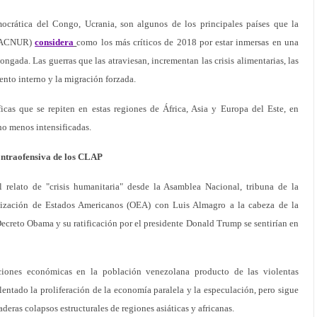
mocrática del Congo, Ucrania, son algunos de los principales países que la
 (ACNUR)
considera
como los más críticos de 2018 por estar inmersas en una
ongada. Las guerras que las atraviesan, incrementan las crisis alimentarias, las
nto interno y la migración forzada.
íficas que se repiten en estas regiones de África, Asia y Europa del Este, en
o menos intensificadas.
ontraofensiva de los CLAP
relato de "crisis humanitaria" desde la Asamblea Nacional, tribuna de la
nización de Estados Americanos (OEA) con Luis Almagro a la cabeza de la
Decreto Obama y su ratificación por el presidente Donald Trump se sentirían en
iciones económicas en la población venezolana producto de las violentas
ntado la proliferación de la economía paralela y la especulación, pero sigue
deras colapsos estructurales de regiones asiáticas y africanas.