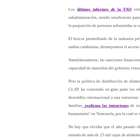
Los
últimos informes de la FAO
est
subalimentación, siendo insuficiente para
la proporción de personas subnutridas se u
El boicot premeditado de la industria pr
mafias cambiarias, desmejoraron el acceso
Simultáneamente, las sanciones financier
capacidad de maniobra del gobierno venezo
Pero la política de distribución de alime
CLAP, ha contenido en gran parte los efe
descrédito internacional a una estructura
familias,
reafirma las intenciones
de ins
humanitaria" en Venezuela, por la cual se i
No hay que olvidar que el año pasado el
entrada de más de 25 mil cajas de aliment