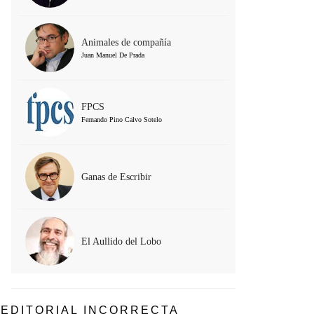
Animales de compañía
Juan Manuel De Prada
FPCS
Fernando Pino Calvo Sotelo
Ganas de Escribir
El Aullido del Lobo
EDITORIAL INCORRECTA