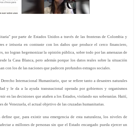
taria" por parte de Estados Unidos a través de las fronteras de Colombia y
es e irrisoria en contraste con los daños que produce el cerco financiero,
es, no logran hegemonizar la opinión pública, sobre todo por las amenazas de
esde la Casa Blanca, pero además porque los datos reales sobre la situación
n con los de las naciones que padecen profundos estragos sociales.
 Derecho Internacional Humanitario, que se refiere tanto a desastres naturales
idad y le da a la ayuda transnacional operada por gobiernos y organismos
nir en las decisiones que atañen a los Estados, violando sus soberanías. Haití,
s de Venezuela, el actual objetivo de las cruzadas humanitarias.
define que, para existir una emergencia de esta naturaleza, los niveles de
fectar a millones de personas sin que el Estado encargado pueda ejercer un