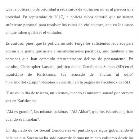
Que la policía no dé prioridad a esos casos de violación no es al parecer una
novedad. En septiembre de 2017, la policía sueca admitió que no tienen
suficiente personal para resolver los casos de violaciones, aun en los casos
en que saben quién es el violador.
Es curioso, pues, que la policía no sólo tenga los suficientes recursos para
acusar a la gente que asiste a manifestaciones pacíficas, sino también a las
personas que han cometido presuntamente delitos de pensamiento. En
octubre, Christopher Larsson, político de los Demócratas Suecos (SD) en el
municipio de Karlskrona, fue acusado de "incitar al odio"
("hetsmotfolkgrupp") después de escribir en la página de Facebook del SD:
"Este es un día de tristeza, un viernes, cuando el minarete sonará por primera
vez en Karlskrona:
"Alá es grande", las mismas palabras, "Alá Akbar", que los islamistas gritan
cuando se inmolan".
Un diputado de los Social Demócratas ­-el partido que sigue gobernando el
país, ya que Suecia no ha sido capaz de formar un nuevo gobierno desde las