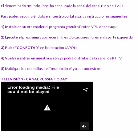
El denominado "mundo libre" ha censurado la señal del canal ruso de TV RT.
Para poder seguir viéndolo en nuestro portal siga las instrucciones siguientes:
1) Instale
en su ordenador el programa gratuito Proton VPN desde
aquí:
2) Ejecute el programa
y aparecerán tres Ubicaciones libres en la parte izquierda
3) Pulse "CONECTAR"
en la ubicación JAPÓN
4) Vuelva a entrar en nuestra web
y ya podrá disfrutar de la señal de RT TV
5) Maldiga
a los cabecillas del "mundo libre" y a sus ancestros
TELEVISIÓN - CANAL RUSSIA TODAY