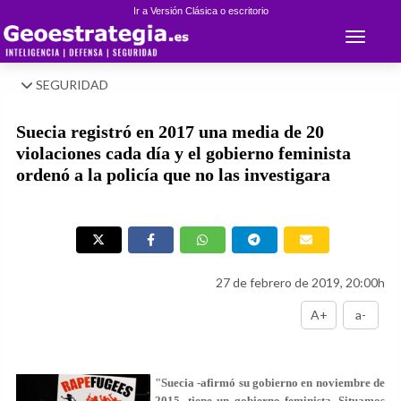
Ir a Versión Clásica o escritorio
Toggle 
SEGURIDAD
Suecia registró en 2017 una media de 20
violaciones cada día y el gobierno feminista
ordenó a la policía que no las investigara
27 de febrero de 2019, 20:00h
A+
a-
"Suecia -afirmó su gobierno en noviembre de
2015- tiene un gobierno feminista. Situamos