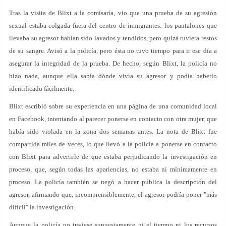
Tras la visita de Blixt a la comisaría, vio que una prueba de su agresión
sexual estaba colgada fuera del centro de inmigrantes: los pantalones que
llevaba su agresor habían sido lavados y tendidos, pero quizá tuviera restos
de su sangre. Avisó a la policía, pero ésta no tuvo tiempo para ir ese día a
asegurar la integridad de la prueba. De hecho, según Blixt, la policía no
hizo nada, aunque ella sabía dónde vivía su agresor y podía haberlo
identificado fácilmente.
Blixt escribió sobre su experiencia en una página de una comunidad local
en Facebook, intentando al parecer ponerse en contacto con otra mujer, que
había sido violada en la zona dos semanas antes. La nota de Blixt fue
compartida miles de veces, lo que llevó a la policía a ponerse en contacto
con Blixt para advertirle de que estaba perjudicando la investigación en
proceso, que, según todas las apariencias, no estaba ni mínimamente en
proceso. La policía también se negó a hacer pública la descripción del
agresor, afirmando que, incomprensiblemente, el agresor podría poner "más
difícil" la investigación.
Aunque la policía no tuviese supuestamente ni el tiempo ni los recursos