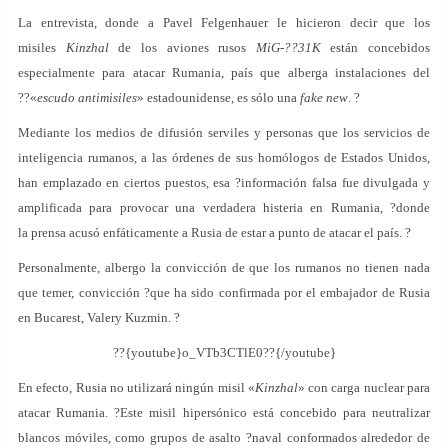
La entrevista, donde a Pavel Felgenhauer le hicieron decir que los
misiles
Kinzhal
de los aviones rusos
MiG-??31K
están concebidos
especialmente para atacar Rumania, país que alberga instalaciones del
??«
escudo antimisiles
» estadounidense, es sólo una
fake new
. ?
Mediante los medios de difusión serviles y personas que los servicios de
inteligencia rumanos, a las órdenes de sus homólogos de Estados Unidos,
han emplazado en ciertos puestos, esa ?información falsa fue divulgada y
amplificada para provocar una verdadera histeria en Rumania, ?donde
la prensa acusó enfáticamente a Rusia de estar a punto de atacar el país. ?
Personalmente, albergo la convicción de que los rumanos no tienen nada
que temer, convicción ?que ha sido confirmada por el embajador de Rusia
en Bucarest, Valery Kuzmin. ?
??{youtube}o_VTb3CTlE0??{/youtube}
En efecto, Rusia no utilizará ningún misil «
Kinzhal
» con carga nuclear para
atacar Rumania. ?Este misil hipersónico está concebido para neutralizar
blancos móviles, como grupos de asalto ?naval conformados alrededor de