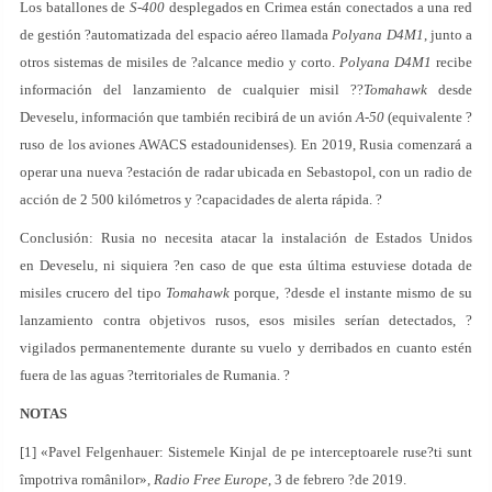
Los batallones de
S-400
desplegados en Crimea están conectados a una red
de gestión ?automatizada del espacio aéreo llamada
Polyana D4M1
, junto a
otros sistemas de misiles de ?alcance medio y corto.
Polyana D4M1
recibe
información del lanzamiento de cualquier misil ??
Tomahawk
desde
Deveselu, información que también recibirá de un avión
A-50
(equivalente ?
ruso de los aviones AWACS estadounidenses). En 2019, Rusia comenzará a
operar una nueva ?estación de radar ubicada en Sebastopol, con un radio de
acción de 2 500 kilómetros y ?capacidades de alerta rápida. ?
Conclusión: Rusia no necesita atacar la instalación de Estados Unidos
en Deveselu, ni siquiera ?en caso de que esta última estuviese dotada de
misiles crucero del tipo
Tomahawk
porque, ?desde el instante mismo de su
lanzamiento contra objetivos rusos, esos misiles serían detectados, ?
vigilados permanentemente durante su vuelo y derribados en cuanto estén
fuera de las aguas ?territoriales de Rumania. ?
NOTAS
[1] «Pavel Felgenhauer: Sistemele Kinjal de pe interceptoarele ruse?ti sunt
împotriva românilor»,
Radio Free Europe
, 3 de febrero ?de 2019.