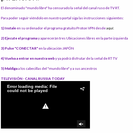
El denominado "mundo libre" ha censurado la señal del canal ruso de TV RT.
Para poder seguir viéndolo en nuestro portal siga las instrucciones siguientes:
1) Instale
en su ordenador el programa gratuito Proton VPN desde
aquí:
2) Ejecute el programa
y aparecerán tres Ubicaciones libres en la parte izquierda
3) Pulse "CONECTAR"
en la ubicación JAPÓN
4) Vuelva a entrar en nuestra web
y ya podrá disfrutar de la señal de RT TV
5) Maldiga
a los cabecillas del "mundo libre" y a sus ancestros
TELEVISIÓN - CANAL RUSSIA TODAY