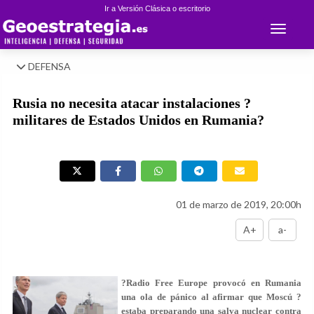
Ir a Versión Clásica o escritorio
Toggle 
DEFENSA
Rusia no necesita atacar instalaciones ?
militares de Estados Unidos en Rumania?
01 de marzo de 2019, 20:00h
A+
a-
?
Radio Free Europe provocó en Rumania
una ola de pánico al afirmar que Moscú ?
estaba preparando una salva nuclear contra