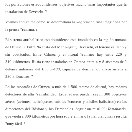
los portaviones estadounidenses, objetivos mucho ?más importantes que la
instalación de Deveselu. ?
Veamos con calma cómo se desarrollaría la «
agresión
» rusa imaginada por
la prensa ?rumana. ?
El sistema antibalístico estadounidense está instalado en la región rumana
de Deveselu. Entre ?la costa del Mar Negro y Deveselu, el terreno es llano y
sin obstáculos. Entre Crimea y el litoral ?rumano hay entre 220 y
310 kilómetros. Rusia tiene instalados en Crimea entre 4 y 8 sistemas de ?
defensa antiaérea del tipo
S-400
, capaces de derribar objetivos aéreos a
380 kilómetros. ?
En las montañas de Crimea, a más de 1 500 metros de altitud, hay radares
detectores de alta ?sensibilidad. Esos radares pueden seguir 300 objetivos
aéreos (aviones, helicópteros, misiles ?crucero y misiles balísticos) en las
direcciones del Bósforo y los Dardanelos. Seguir un misil ??«
Tomahawk
»
que vuela a 800 kilómetros por hora sobre el mar o la llanura rumana resulta
?muy fácil. ?