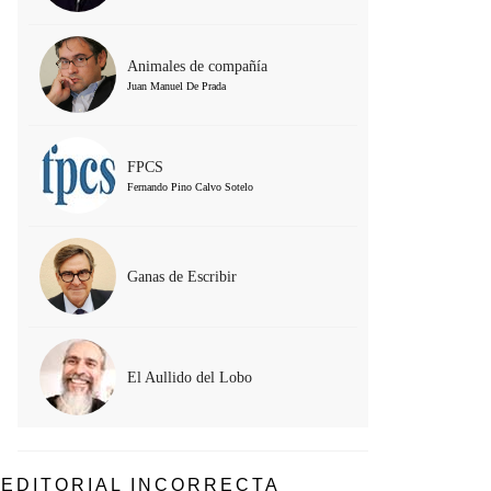
Animales de compañía
Juan Manuel De Prada
FPCS
Fernando Pino Calvo Sotelo
Ganas de Escribir
El Aullido del Lobo
EDITORIAL INCORRECTA