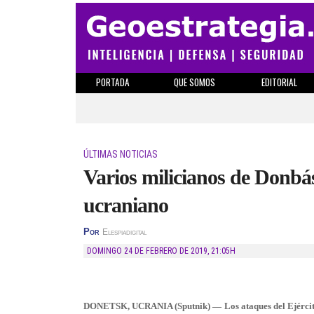
PORTADA
QUE SOMOS
EDITORIAL
ÚLTIMAS NOTICIAS
Varios milicianos de Donbás
ucraniano
Por
Elespiadigital
DOMINGO 24 DE FEBRERO DE 2019
,
21:05H
DONETSK, UCRANIA (Sputnik) — Los ataques del Ejército u