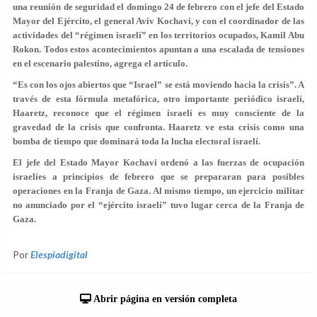
una reunión de seguridad el domingo 24 de febrero con el jefe del Estado
Mayor del Ejército, el general Aviv Kochavi, y con el coordinador de las
actividades del “régimen israelí” en los territorios ocupados, Kamil Abu
Rokon. Todos estos acontecimientos apuntan a una escalada de tensiones
en el escenario palestino, agrega el artículo.
“Es con los ojos abiertos que “Israel” se está moviendo hacia la crisis”. A
través de esta fórmula metafórica, otro importante periódico israelí,
Haaretz, reconoce que el régimen israelí es muy consciente de la
gravedad de la crisis que confronta. Haaretz ve esta crisis como una
bomba de tiempo que dominará toda la lucha electoral israelí.
El jefe del Estado Mayor Kochavi ordenó a las fuerzas de ocupación
israelíes a principios de febrero que se prepararan para posibles
operaciones en la Franja de Gaza. Al mismo tiempo, un ejercicio militar
no anunciado por el “ejército israelí” tuvo lugar cerca de la Franja de
Gaza.
Por
Elespiadigital
Abrir página en versión completa