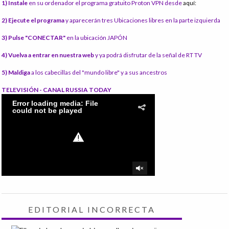
1) Instale
en su ordenador el programa gratuito Proton VPN desde
aquí:
2) Ejecute el programa
y aparecerán tres Ubicaciones libres en la parte izquierda
3) Pulse "CONECTAR"
en la ubicación JAPÓN
4) Vuelva a entrar en nuestra web
y ya podrá disfrutar de la señal de RT TV
5) Maldiga
a los cabecillas del "mundo libre" y a sus ancestros
TELEVISIÓN - CANAL RUSSIA TODAY
EDITORIAL INCORRECTA