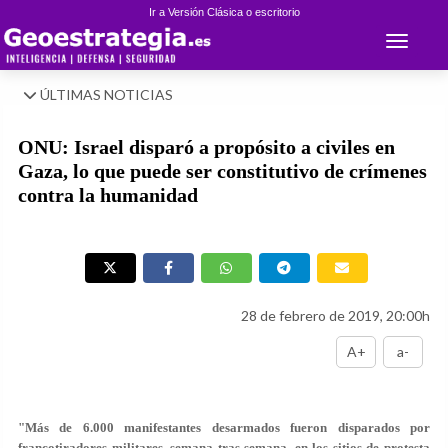
Ir a Versión Clásica o escritorio
Toggle 
ÚLTIMAS NOTICIAS
ONU: Israel disparó a propósito a civiles en
Gaza, lo que puede ser constitutivo de crímenes
contra la humanidad
28 de febrero de 2019, 20:00h
A+
a-
"Más de 6.000 manifestantes desarmados fueron disparados por
francotiradores militares, semana tras semana, en los sitios de protesta