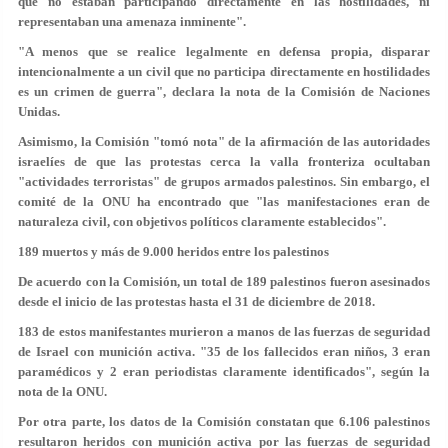
que
no estaban participando directamente en las hostilidades
, ni
representaban una amenaza inminente".
"A menos que se realice legalmente en defensa propia, disparar
intencionalmente a un civil que no participa directamente en hostilidades
es un
crimen de guerra
", declara la nota de la Comisión de Naciones
Unidas.
Asimismo, la Comisión "tomó nota" de la afirmación de las autoridades
israelíes de que las protestas cerca la valla fronteriza ocultaban
"actividades terroristas" de grupos armados palestinos. Sin embargo, el
comité de la ONU ha encontrado que "las manifestaciones eran de
naturaleza civil, con objetivos políticos claramente establecidos".
189 muertos y más de 9.000 heridos entre los palestinos
De acuerdo con la Comisión, un total de 189 palestinos fueron asesinados
desde el inicio de las protestas hasta el 31 de diciembre de 2018.
183
de estos manifestantes murieron a manos de las fuerzas de seguridad
de Israel con
munición activa
. "
35
de los fallecidos eran
niños
, 3 eran
paramédicos y 2 eran periodistas claramente identificados", según la
nota de la ONU.
Por otra parte, los datos de la Comisión constatan que 6.106 palestinos
resultaron heridos con munición activa por las fuerzas de seguridad