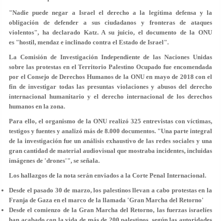
"Nadie puede negar a Israel el derecho a la legítima defensa y la
obligación de defender a sus ciudadanos y fronteras de ataques
violentos", ha declarado Katz. A su juicio, el documento de la ONU
es
"hostil, mendaz e inclinado contra el Estado de Israel"
.
La Comisión de Investigación Independiente de las Naciones Unidas
sobre las protestas en el Territorio Palestino Ocupado fue encomendada
por el Consejo de Derechos Humanos de la ONU en mayo de 2018 con el
fin de investigar todas las presuntas violaciones y abusos del derecho
internacional humanitario y el derecho internacional de los derechos
humanos en la zona.
Para ello, el organismo de la ONU realizó 325 entrevistas con víctimas,
testigos y fuentes y analizó más de 8.000 documentos. "Una parte integral
de la investigación fue un análisis exhaustivo de las redes sociales y una
gran cantidad de material audiovisual que mostraba incidentes, incluidas
imágenes de 'drones'", se señala.
Los hallazgos de la nota serán enviados a la Corte Penal Internacional.
Desde el pasado 30 de marzo, los palestinos llevan a cabo protestas en la
Franja de Gaza en el marco de la llamada 'Gran Marcha del Retorno'
Desde el comienzo de la Gran Marcha del Retorno, las fuerzas israelíes
han acabado con la vida de más de 200 palestinos, según las autoridades