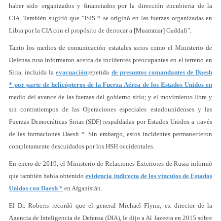
haber sido organizados y financiados por la dirección encubierta de la
CIA. También sugirió que "ISIS * se originó en las fuerzas organizadas en
Libia por la CIA con el propósito de derrocar a [Muammar] Gaddafi".
Tanto los medios de comunicación estatales sirios como el Ministerio de
Defensa ruso informaron acerca de incidentes preocupantes en el terreno en
Siria, incluida la
evacuación
repetida
de presuntos comandantes de Daesh
* por parte de helicópteros de la Fuerza Aérea de los Estados Unidos en
medio del avance de las fuerzas del gobierno sirio; y el movimiento libre y
sin contratiempos de las Operaciones especiales estadounidenses y las
Fuerzas Democráticas Sirias (SDF) respaldadas por Estados Unidos a través
de las formaciones Daesh *. Sin embargo, estos incidentes permanecieron
completamente descuidados por los HSH occidentales.
En enero de 2019, el Ministerio de Relaciones Exteriores de Rusia informó
que también había obtenido
evidencia indirecta de los vínculos de Estados
Unidos con Daesh *
en Afganistán.
El Dr. Roberts recordó que el general Michael Flynn, ex director de la
Agencia de Inteligencia de Defensa (DIA), le dijo a Al Jazeera en 2015 sobre