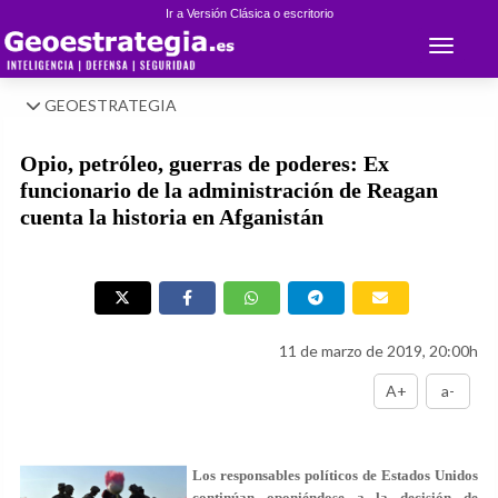
Ir a Versión Clásica o escritorio
Toggle 
GEOESTRATEGIA
Opio, petróleo, guerras de poderes: Ex
funcionario de la administración de Reagan
cuenta la historia en Afganistán
11 de marzo de 2019, 20:00h
A+
a-
Los responsables políticos de Estados Unidos
continúan oponiéndose a la decisión de