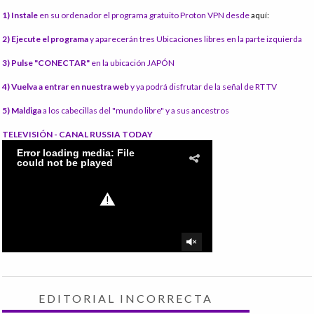
1) Instale
en su ordenador el programa gratuito Proton VPN desde
aquí:
2) Ejecute el programa
y aparecerán tres Ubicaciones libres en la parte izquierda
3) Pulse "CONECTAR"
en la ubicación JAPÓN
4) Vuelva a entrar en nuestra web
y ya podrá disfrutar de la señal de RT TV
5) Maldiga
a los cabecillas del "mundo libre" y a sus ancestros
TELEVISIÓN - CANAL RUSSIA TODAY
EDITORIAL INCORRECTA