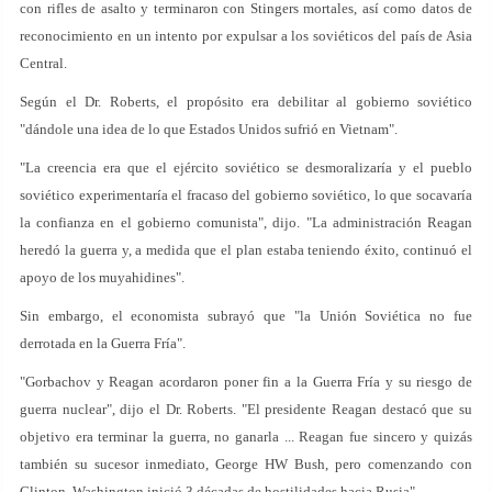
con rifles de asalto y terminaron con Stingers mortales, así como datos de
reconocimiento en un intento por expulsar a los soviéticos del país de Asia
Central.
Según el Dr. Roberts, el propósito era debilitar al gobierno soviético
"dándole una idea de lo que Estados Unidos sufrió en Vietnam".
"La creencia era que el ejército soviético se desmoralizaría y el pueblo
soviético experimentaría el fracaso del gobierno soviético, lo que socavaría
la confianza en el gobierno comunista", dijo. "La administración Reagan
heredó la guerra y, a medida que el plan estaba teniendo éxito, continuó el
apoyo de los muyahidines".
Sin embargo, el economista subrayó que "la Unión Soviética no fue
derrotada en la Guerra Fría".
"Gorbachov y Reagan acordaron poner fin a la Guerra Fría y su riesgo de
guerra nuclear", dijo el Dr. Roberts. "El presidente Reagan destacó que su
objetivo era terminar la guerra, no ganarla ... Reagan fue sincero y quizás
también su sucesor inmediato, George HW Bush, pero comenzando con
Clinton, Washington inició 3 décadas de hostilidades hacia Rusia".