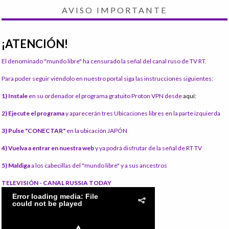
AVISO IMPORTANTE
¡ATENCIÓN!
El denominado "mundo libre" ha censurado la señal del canal ruso de TV RT.
Para poder seguir viéndolo en nuestro portal siga las instrucciones siguientes:
1) Instale
en su ordenador el programa gratuito Proton VPN desde
aquí:
2) Ejecute el programa
y aparecerán tres Ubicaciones libres en la parte izquierda
3) Pulse "CONECTAR"
en la ubicación JAPÓN
4) Vuelva a entrar en nuestra web
y ya podrá disfrutar de la señal de RT TV
5) Maldiga
a los cabecillas del "mundo libre" y a sus ancestros
TELEVISIÓN - CANAL RUSSIA TODAY