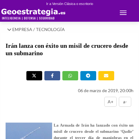
Ir a Versión Clásica o escritorio
Toggle 
EMPRESA / TECNOLOGÍA
Irán lanza con éxito un misil de crucero desde
un submarino
06 de marzo de 2019, 20:00h
A+
a-
La Armada de Irán ha lanzado con éxito un
misil de crucero desde el submarino ‘Qadir’
durante el tercer día de maniobras en el