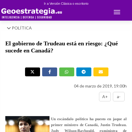
Ir a Versión Clásica o escritorio
Toggle 
POLÍTICA
El gobierno de Trudeau está en riesgo: ¿Qué
sucede en Canadá?
04 de marzo de 2019, 19:00h
A+
a-
Un escándalo político ha puesto en jaque al
primer ministro de Canadá, Justin Trudeau.
Jody Wilson-Raybould, exministra de