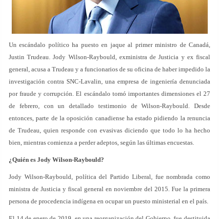
Un escándalo político ha puesto en jaque al primer ministro de Canadá,
Justin Trudeau. Jody Wilson-Raybould, exministra de Justicia y ex fiscal
general, acusa a Trudeau y a funcionarios de su oficina de haber impedido la
investigación contra SNC-Lavalin, una empresa de ingeniería denunciada
por fraude y corrupción. El escándalo tomó importantes dimensiones el 27
de febrero, con un detallado testimonio de Wilson-Raybould. Desde
entonces, parte de la oposición canadiense ha estado pidiendo la renuncia
de Trudeau, quien responde con evasivas diciendo que todo lo ha hecho
bien, mientras comienza a perder adeptos, según las últimas encuestas.
¿Quién es Jody Wilson-Raybould?
Jody Wilson-Raybould, política del Partido Liberal, fue nombrada como
ministra de Justicia y fiscal general en noviembre del 2015. Fue la primera
persona de procedencia indígena en ocupar un puesto ministerial en el país.
El 14 de enero de 2019, en una reorganización del Gobierno, fue destituida