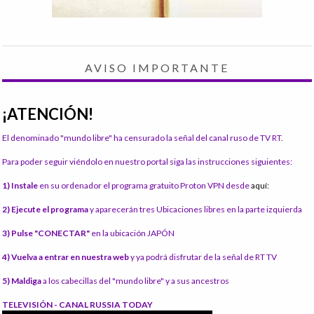
AVISO IMPORTANTE
¡ATENCIÓN!
El denominado "mundo libre" ha censurado la señal del canal ruso de TV RT.
Para poder seguir viéndolo en nuestro portal siga las instrucciones siguientes:
1) Instale
en su ordenador el programa gratuito Proton VPN desde
aquí:
2) Ejecute el programa
y aparecerán tres Ubicaciones libres en la parte izquierda
3) Pulse "CONECTAR"
en la ubicación JAPÓN
4) Vuelva a entrar en nuestra web
y ya podrá disfrutar de la señal de RT TV
5) Maldiga
a los cabecillas del "mundo libre" y a sus ancestros
TELEVISIÓN - CANAL RUSSIA TODAY