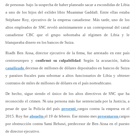
de personas bajo la sospecha de haber planeado sacar a escondidas de Libia
a uno de los hijos del exlíder libio Muammar Gaddafi. Entre ellas estaba
Stéphane Roy, ejecutivo de la empresa canadiense. Más tarde, uno de los
altos empleados de SNC reveló anónimamente a un corresponsal del canal
canadiense CBC que el grupo sobornaba al régimen de Libia y le
blanqueaba dinero en los bancos de Suiza.
Riadh Ben Aissa, director ejecutivo de la firma, fue arrestado en este país
centroeuropeo y
confirmó su culpabilidad
. Según la acusación, había
canalizado
decenas de millones de dólares depositados en bancos de Suiza
y paraísos fiscales para sobornar a altos funcionarios de Libia y obtener
contratos de miles de millones de dólares en el país norteafricano.
De hecho, sigue siendo el único de los altos directivos de SNC que ha
reconocido el crimen. Ni una persona más fue sentenciada por la Justicia, a
pesar de que la Policía del país
presentó
cargos contra la empresa en el
2015. Roy fue
absuelto
el 19 de febrero. Ese mismo mes
presentaron
cargos
por obstrucción contra Sami Bebawi, predecesor de Ben Aissa en el puesto
de director ejecutivo.