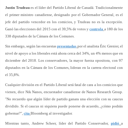
Justin Trudeau
es el líder del Partido Liberal de Canadá. Tradicionalmente
el primer ministro canadiense, designado por el Gobernador General, es el
jefe del partido vencedor en los comicios, y Trudeau no es la excepción.
Ganó las elecciones del 2015 con el 39,5% de votos y
controla
a 180 de los
338 diputados de la Cámara de los Comunes.
Sin embargo, según las encuestas
presentadas
por el analista Éric Grenier, el
nivel de apoyo a los liberales está ahora cerca del 34%, un 4% menos que en
diciembre del 2018. Los conservadores, la mayor fuerza opositora, con 97
diputados en la Cámara de los Comunes, lideran en la carrera electoral con
el 35,8%.
Cualquier división en el Partido Liberal será fatal de cara a los comicios que
vienen, dice Nik Nanos, encuestador canadiense de Nanos Research Group.
"No recuerdo que algún líder de partido ganara una elección con su caucus
dividido. Si el caucus ni siquiera puede ponerse de acuerdo, ¿cómo podrán
gobernar?",
cita
Bloomberg al investigador.
Mientras tanto, Andrew Scheer, líder del Partido Conservador,
pidió
a