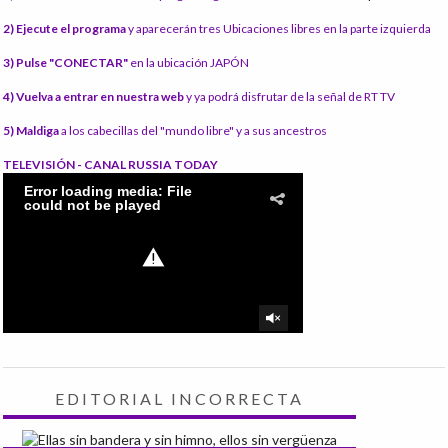
2) Ejecute el programa
y aparecerán tres Ubicaciones libres en la parte izquierda
3) Pulse "CONECTAR"
en la ubicación JAPÓN
4) Vuelva a entrar en nuestra web
y ya podrá disfrutar de la señal de RT TV
5) Maldiga
a los cabecillas del "mundo libre" y a sus ancestros
TELEVISIÓN - CANAL RUSSIA TODAY
EDITORIAL INCORRECTA