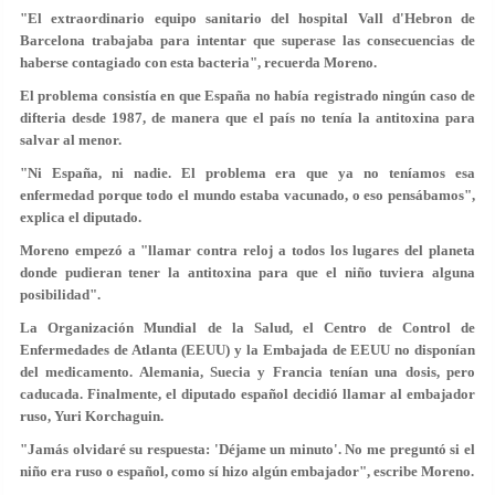
"El extraordinario equipo sanitario del hospital Vall d'Hebron de
Barcelona trabajaba para intentar que superase las consecuencias de
haberse contagiado con esta bacteria", recuerda Moreno.
El problema consistía en que España no había registrado ningún caso de
difteria desde 1987, de manera que el país no tenía la antitoxina para
salvar al menor.
"Ni España, ni nadie. El problema era que ya no teníamos esa
enfermedad porque todo el mundo estaba vacunado, o eso pensábamos",
explica el diputado.
Moreno empezó a "llamar contra reloj a todos los lugares del planeta
donde pudieran tener la antitoxina para que el niño tuviera alguna
posibilidad".
La Organización Mundial de la Salud, el Centro de Control de
Enfermedades de Atlanta (EEUU) y la Embajada de EEUU no disponían
del medicamento. Alemania, Suecia y Francia tenían una dosis, pero
caducada. Finalmente, el diputado español decidió llamar al embajador
ruso, Yuri Korchaguin.
"Jamás olvidaré su respuesta: 'Déjame un minuto'. No me preguntó si el
niño era ruso o español, como sí hizo algún embajador", escribe Moreno.