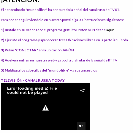
El denominado "mundo libre" ha censurado la señal del canal ruso de TV RT.
Para poder seguir viéndolo en nuestro portal siga las instrucciones siguientes:
1) Instale
en su ordenador el programa gratuito Proton VPN desde
aquí:
2) Ejecute el programa
y aparecerán tres Ubicaciones libres en la parte izquierda
3) Pulse "CONECTAR"
en la ubicación JAPÓN
4) Vuelva a entrar en nuestra web
y ya podrá disfrutar de la señal de RT TV
5) Maldiga
a los cabecillas del "mundo libre" y a sus ancestros
TELEVISIÓN - CANAL RUSSIA TODAY