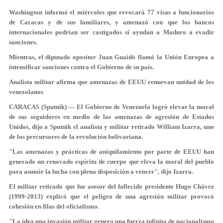
Washington informó el miércoles que revocará 77 visas a funcionarios
de Caracas y de sus familiares, y amenazó con que los bancos
internacionales podrían ser castigados si ayudan a Maduro a evadir
sanciones.
Mientras, el diputado opositor Juan Guaidó llamó la Unión Europea a
intensificar sanciones contra el Gobierno de su país.
Analista militar afirma que amenazas de EEUU renuevan unidad de los
venezolanos
CARACAS (Sputnik) — El Gobierno de Venezuela logró elevar la moral
de sus seguidores en medio de las amenazas de agresión de Estados
Unidos, dijo a Sputnik el analista y militar retirado William Izarra, uno
de los precursores de la revolución bolivariana.
"Las amenazas y prácticas de aniquilamiento por parte de EEUU han
generado un renovado espíritu de cuerpo que eleva la moral del pueblo
para asumir la lucha con plena disposición a vencer", dijo Izarra.
El militar retirado que fue asesor del fallecido presidente Hugo Chávez
(1999-2013) explicó que el peligro de una agresión militar provocó
cohesión en filas del oficialismo.
"La idea una invasión militar genera una fuerza infinita de nacionalismo