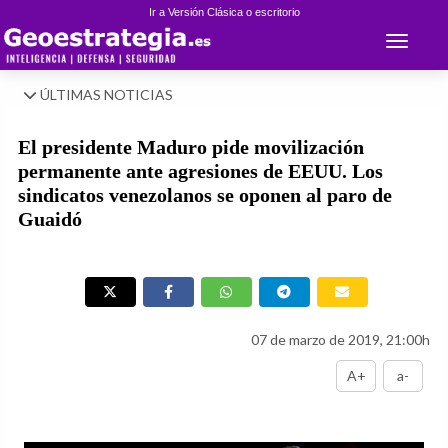
Ir a Versión Clásica o escritorio
Toggle 
ÚLTIMAS NOTICIAS
El presidente Maduro pide movilización
permanente ante agresiones de EEUU. Los
sindicatos venezolanos se oponen al paro de
Guaidó
07 de marzo de 2019, 21:00h
A+
a-