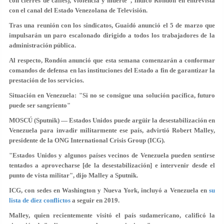
con cierres de calles), violencia y muerte", indicó Rondón en entrevista
con el canal del Estado Venezolana de Televisión.
Tras una reunión con los sindicatos, Guaidó anunció el 5 de marzo que
impulsarán un paro escalonado dirigido a todos los trabajadores de la
administración pública.
Al respecto, Rondón anunció que esta semana comenzarán a conformar
comandos de defensa en las instituciones del Estado a fin de garantizar la
prestación de los servicios.
Situación en Venezuela: "Si no se consigue una solución pacífica, futuro
puede ser sangriento"
MOSCÚ (Sputnik) — Estados Unidos puede argüir la desestabilización en
Venezuela para invadir militarmente ese país, advirtió Robert Malley,
presidente de la ONG International Crisis Group (ICG).
"Estados Unidos y algunos países vecinos de Venezuela pueden sentirse
tentados a aprovecharse [de la desestabilización] e intervenir desde el
punto de vista militar", dijo Malley a Sputnik.
ICG, con sedes en Washington y Nueva York, incluyó a Venezuela en
su
lista de diez conflictos
a seguir en 2019.
Malley, quien recientemente visitó el país sudamericano, calificó la