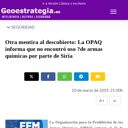
Ir a Versión Clásica o escritorio
Toggle 
SEGURIDAD
Otra mentira al descubierto: La OPAQ
informa que no encontró uso ?de armas
químicas por parte de Siria
10 de marzo de 2019, 21:00h
A+
a-
La Organización para la Prohibición de las
Armas Químicas (OPAQ) entregó el 1º de