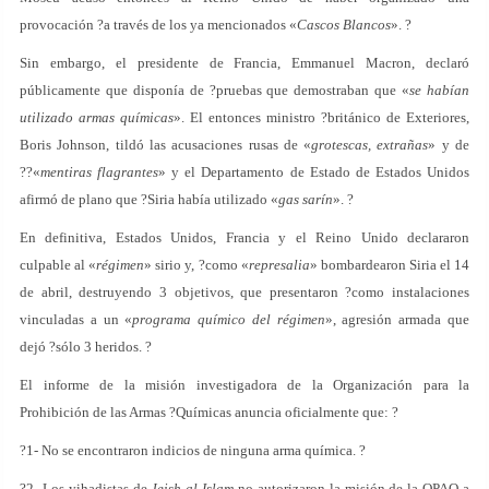
provocación ?a través de los ya mencionados «
Cascos Blancos
». ?
Sin embargo, el presidente de Francia, Emmanuel Macron, declaró
públicamente que disponía de ?pruebas que demostraban que «
se habían
utilizado armas químicas
». El entonces ministro ?británico de Exteriores,
Boris Johnson, tildó las acusaciones rusas de «
grotescas, extrañas
» y de
??«
mentiras flagrantes
» y el Departamento de Estado de Estados Unidos
afirmó de plano que ?Siria había utilizado «
gas sarín
». ?
En definitiva, Estados Unidos, Francia y el Reino Unido declararon
culpable al «
régimen
» sirio y, ?como «
represalia
» bombardearon Siria el 14
de abril, destruyendo 3 objetivos, que presentaron ?como instalaciones
vinculadas a un «
programa químico del régimen
», agresión armada que
dejó ?sólo 3 heridos. ?
El informe de la misión investigadora de la Organización para la
Prohibición de las Armas ?Químicas anuncia oficialmente que: ?
?1- No se encontraron indicios de ninguna arma química. ?
?2- Los yihadistas de
Jeish al-Islam
no autorizaron la misión de la OPAQ a