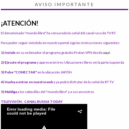
AVISO IMPORTANTE
¡ATENCIÓN!
El denominado "mundo libre" ha censurado la señal del canal ruso de TV RT.
Para poder seguir viéndolo en nuestro portal siga las instrucciones siguientes:
1) Instale
en su ordenador el programa gratuito Proton VPN desde
aquí:
2) Ejecute el programa
y aparecerán tres Ubicaciones libres en la parte izquierda
3) Pulse "CONECTAR"
en la ubicación JAPÓN
4) Vuelva a entrar en nuestra web
y ya podrá disfrutar de la señal de RT TV
5) Maldiga
a los cabecillas del "mundo libre" y a sus ancestros
TELEVISIÓN - CANAL RUSSIA TODAY