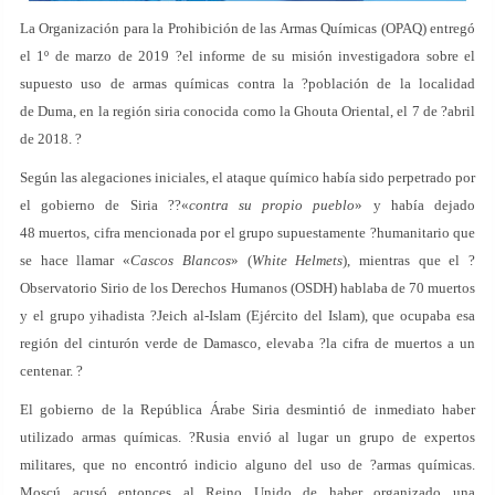
La Organización para la Prohibición de las Armas Químicas (OPAQ) entregó
el 1º de marzo de 2019 ?el informe de su misión investigadora sobre el
supuesto uso de armas químicas contra la ?población de la localidad
de Duma, en la región siria conocida como la Ghouta Oriental, el 7 de ?abril
de 2018. ?
Según las alegaciones iniciales, el ataque químico había sido perpetrado por
el gobierno de Siria ??«
contra su propio pueblo
» y había dejado
48 muertos, cifra mencionada por el grupo supuestamente ?humanitario que
se hace llamar «
Cascos Blancos
» (
White Helmets
), mientras que el ?
Observatorio Sirio de los Derechos Humanos (OSDH) hablaba de 70 muertos
y el grupo yihadista ?Jeich al-Islam (Ejército del Islam), que ocupaba esa
región del cinturón verde de Damasco, elevaba ?la cifra de muertos a un
centenar. ?
El gobierno de la República Árabe Siria desmintió de inmediato haber
utilizado armas químicas. ?Rusia envió al lugar un grupo de expertos
militares, que no encontró indicio alguno del uso de ?armas químicas.
Moscú acusó entonces al Reino Unido de haber organizado una