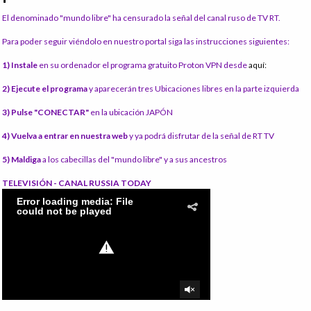
El denominado "mundo libre" ha censurado la señal del canal ruso de TV RT.
Para poder seguir viéndolo en nuestro portal siga las instrucciones siguientes:
1) Instale
en su ordenador el programa gratuito Proton VPN desde
aquí:
2) Ejecute el programa
y aparecerán tres Ubicaciones libres en la parte izquierda
3) Pulse "CONECTAR"
en la ubicación JAPÓN
4) Vuelva a entrar en nuestra web
y ya podrá disfrutar de la señal de RT TV
5) Maldiga
a los cabecillas del "mundo libre" y a sus ancestros
TELEVISIÓN - CANAL RUSSIA TODAY