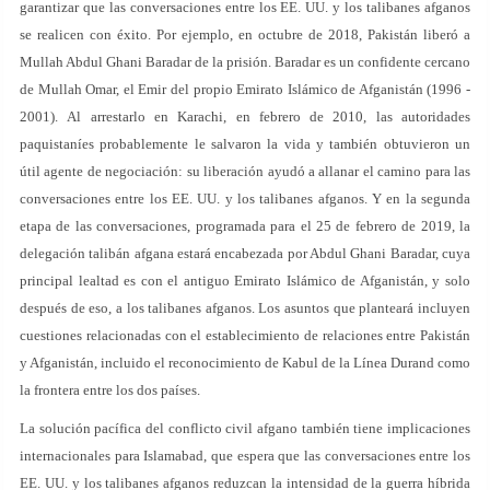
garantizar que las conversaciones entre los EE. UU. y los talibanes afganos
se realicen con éxito. Por ejemplo, en octubre de 2018, Pakistán liberó a
Mullah Abdul Ghani Baradar de la prisión. Baradar es un confidente cercano
de Mullah Omar, el Emir del propio Emirato Islámico de Afganistán (1996 -
2001). Al arrestarlo en Karachi, en febrero de 2010, las autoridades
paquistaníes probablemente le salvaron la vida y también obtuvieron un
útil agente de negociación: su liberación ayudó a allanar el camino para las
conversaciones entre los EE. UU. y los talibanes afganos. Y en la segunda
etapa de las conversaciones, programada para el 25 de febrero de 2019, la
delegación talibán afgana estará encabezada por Abdul Ghani Baradar, cuya
principal lealtad es con el antiguo Emirato Islámico de Afganistán, y solo
después de eso, a los talibanes afganos. Los asuntos que planteará incluyen
cuestiones relacionadas con el establecimiento de relaciones entre Pakistán
y Afganistán, incluido el reconocimiento de Kabul de la Línea Durand como
la frontera entre los dos países.
La solución pacífica del conflicto civil afgano también tiene implicaciones
internacionales para Islamabad, que espera que las conversaciones entre los
EE. UU. y los talibanes afganos reduzcan la intensidad de la guerra híbrida