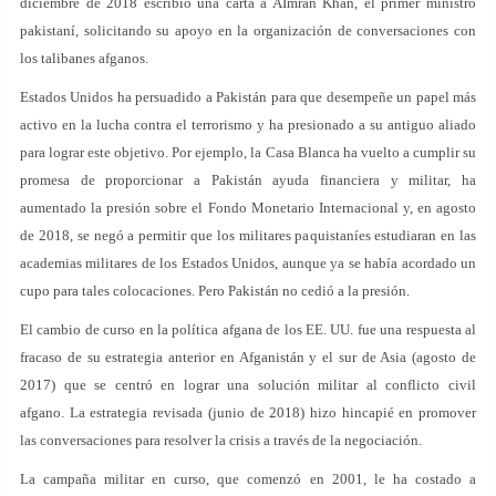
diciembre de 2018 escribió una carta a AImran Khan, el primer ministro
pakistaní, solicitando su apoyo en la organización de conversaciones con
los talibanes afganos.
Estados Unidos ha persuadido a Pakistán para que desempeñe un papel más
activo en la lucha contra el terrorismo y ha presionado a su antiguo aliado
para lograr este objetivo. Por ejemplo, la Casa Blanca ha vuelto a cumplir su
promesa de proporcionar a Pakistán ayuda financiera y militar, ha
aumentado la presión sobre el Fondo Monetario Internacional y, en agosto
de 2018, se negó a permitir que los militares paquistaníes estudiaran en las
academias militares de los Estados Unidos, aunque ya se había acordado un
cupo para tales colocaciones. Pero Pakistán no cedió a la presión.
El cambio de curso en la política afgana de los EE. UU. fue una respuesta al
fracaso de su estrategia anterior en Afganistán y el sur de Asia (agosto de
2017) que se centró en lograr una solución militar al conflicto civil
afgano. La estrategia revisada (junio de 2018) hizo hincapié en promover
las conversaciones para resolver la crisis a través de la negociación.
La campaña militar en curso, que comenzó en 2001, le ha costado a