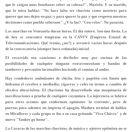
que le caigan unos bombazos sobre su cabeza?", Mariela. Y su marido,
que la mira hablar: "No hace falta ser chavista como nosotros para
querer que nos dejen en paz; y para querer la paz y que respeten nuestras
decisiones como pueblo soberano". ¿Y la luz? "Con velas". No pasarán.
Las marchas en Venezuela duran horas. El día entero. Son una fiesta. La
de hoy se concentró temprano en la CANTV (Empresa Estatal de
Telecomunicaciones. Qué ironía, ¿no?) y arrancó varias horas después
de la convocatoria (siempre hora estimada) inicial.
El recorrido son canciones a decibeles muy por encima de las
posibilidades de cualquier tímpano extravenezolano y bandas de
tambores y percusión incansables haciendo el camino al andar.
Hay vendedores ambulantes de chicha fría y papelón con limón que
hidratan el cerebro a mediodía; cigarros y cafés en termo a cambio de
efectivo ultravioleta. El chavismo ha desarrollado una maquinaria de
movilizaciones a prueba de cualquier coyuntura. La injerencia se fabrica
para otros acentos que conforman opiniones 'in extremis', pero de
puertas para adentro no importa el apagón. Maduro terminó de hablar
en Miraflores y cada grupo se fue a su casa gritando "Viva Chávez" y de
nuevo "Yankee go home".
La Caracas de las marchas chavistas, de música y ajetreo optimista no se