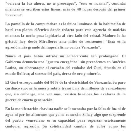
"volverá la luz ahora, no te preocupes", "esto es normal", continúa
mientras se escriben estas líneas, más de 48 horas después del primer
'blackout'.
La pantalla de la computadora es lo único luminoso de la habitación de
hotel con planta eléctrica donde redacto para esta agencia de noticias
mientras la noche pesa lapidaria al otro lado del cristal. Maduro lo ha
gritado hoy desde Miraflores ante miles de resistentes: "Esta es la
agresión más grande del imperialismo contra Venezuela".
Nunca el país había sufrido un cortocircuito tan prolongado. El
Gobierno denuncia una "guerra energética" sin precedentes en América
Latina, un ciberataque al corazón del embalse del Guri, situado en el
estado Bolívar, al sureste del país, tierra de oro y minería.
El Guri es responsable del 80% de la electricidad de Venezuela. Su paro
cardiaco supone la muerte súbita transitoria de millones de venezolanos
que, sin embargo, una vez más, resisten heroicos los avatares de la
guerra de cuarta generación.
En la manifestación chavista nadie se lamentaba por la falta de luz ni de
agua ni por los alimentos que ya no comerán. Si hay algo que sorprende
del pueblo venezolano es su capacidad para soportar estoicamente
cualquier agresión. Su cotidianidad cambia de color como los