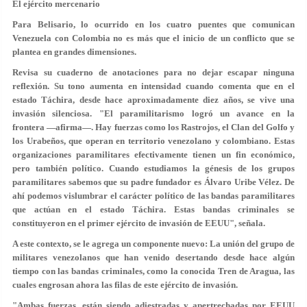
El ejército mercenario
Para Belisario, lo ocurrido en los cuatro puentes que comunican
Venezuela con Colombia no es más que el inicio de un conflicto que se
plantea en grandes dimensiones.
Revisa su cuaderno de anotaciones para no dejar escapar ninguna
reflexión. Su tono aumenta en intensidad cuando comenta que en el
estado Táchira, desde hace aproximadamente diez años, se vive una
invasión silenciosa. "El paramilitarismo logró un avance en la
frontera —afirma—. Hay fuerzas como los Rastrojos, el Clan del Golfo y
los Urabeños, que operan en territorio venezolano y colombiano. Estas
organizaciones paramilitares efectivamente tienen un fin económico,
pero también político. Cuando estudiamos la génesis de los grupos
paramilitares sabemos que su padre fundador es Álvaro Uribe Vélez. De
ahí podemos vislumbrar el carácter político de las bandas paramilitares
que actúan en el estado Táchira. Estas bandas criminales se
constituyeron en el primer ejército de invasión de EEUU", señala.
A este contexto, se le agrega un componente nuevo: La unión del grupo de
militares venezolanos que han venido desertando desde hace algún
tiempo con las bandas criminales, como la conocida Tren de Aragua, las
cuales engrosan ahora las filas de este ejército de invasión.
"Ambas fuerzas, están siendo adiestradas y apertrechadas por EEUU