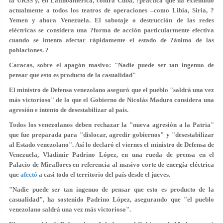
la URSS y, en Latinoamérica, contra Cuba, ?práctica que ha extendido
actualmente a todos los teatros de operaciones –como Libia, Siria, ?
Yemen y ahora Venezuela. El sabotaje o destrucción de las redes
eléctricas se considera una ?forma de acción particularmente efectiva
cuando se intenta afectar rápidamente el estado de ?ánimo de las
poblaciones. ?
Caracas, sobre el apagón masivo: "Nadie puede ser tan ingenuo de
pensar que esto es producto de la casualidad"
El ministro de Defensa venezolano aseguró que el pueblo "saldrá una vez
más victorioso" de lo que el Gobierno de Nicolás Maduro considera una
agresión e intento de desestabilizar al país.
Todos los venezolanos deben rechazar la "nueva agresión a la Patria"
que fue preparada para "dislocar, agredir gobiernos" y "desestabilizar
al Estado venezolano". Así lo declaró el viernes el ministro de Defensa de
Venezuela, Vladimir Padrino López, en una rueda de prensa en el
Palacio de Miraflores en referencia al masivo corte de energía eléctrica
que
afectó
a casi todo el territorio del país desde el jueves.
"Nadie puede ser tan ingenuo de pensar que esto es producto de la
casualidad", ha sostenido Padrino López, asegurando que "el pueblo
venezolano saldrá una vez más victorioso".