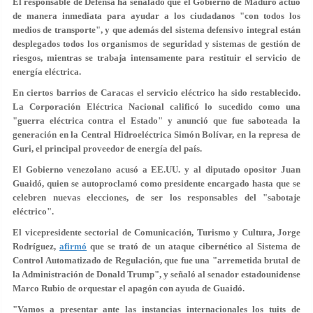
El responsable de Defensa ha señalado que el Gobierno de Maduro actuó
de manera inmediata para ayudar a los ciudadanos "con todos los
medios de transporte", y que además del sistema defensivo integral están
desplegados todos los organismos de seguridad y sistemas de gestión de
riesgos, mientras se trabaja intensamente para restituir el servicio de
energía eléctrica.
En ciertos barrios de Caracas el servicio eléctrico ha sido restablecido.
La Corporación Eléctrica Nacional calificó lo sucedido como una
"
guerra eléctrica contra el Estado
" y anunció que fue saboteada la
generación en la Central Hidroeléctrica Simón Bolívar, en la represa de
Guri, el principal proveedor de energía del país.
El Gobierno venezolano acusó a EE.UU. y al diputado opositor Juan
Guaidó, quien se autoproclamó como presidente encargado hasta que se
celebren nuevas elecciones, de ser los responsables del "sabotaje
eléctrico".
El vicepresidente sectorial de Comunicación, Turismo y Cultura, Jorge
Rodríguez,
afirmó
que se trató de
un ataque cibernético
al Sistema de
Control Automatizado de Regulación, que fue una "arremetida brutal de
la Administración de Donald Trump", y señaló al senador estadounidense
Marco Rubio
de orquestar el apagón con ayuda de
Guaidó
.
"Vamos a presentar ante las instancias internacionales los tuits de