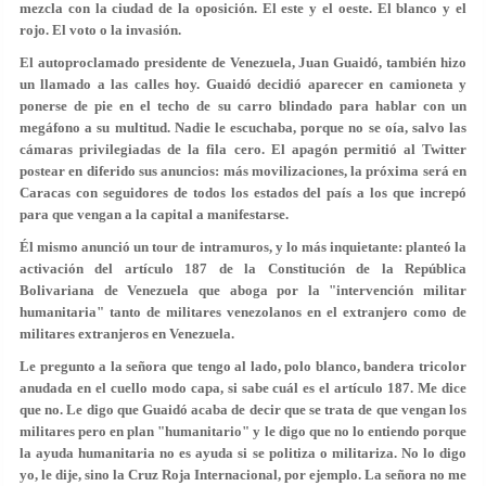
mezcla con la ciudad de la oposición. El este y el oeste. El blanco y el
rojo. El voto o la invasión.
El autoproclamado presidente de Venezuela, Juan Guaidó, también hizo
un llamado a las calles hoy. Guaidó decidió aparecer en camioneta y
ponerse de pie en el techo de su carro blindado para hablar con un
megáfono a su multitud. Nadie le escuchaba, porque no se oía, salvo las
cámaras privilegiadas de la fila cero. El apagón permitió al Twitter
postear en diferido sus anuncios: más movilizaciones, la próxima será en
Caracas con seguidores de todos los estados del país a los que increpó
para que vengan a la capital a manifestarse.
Él mismo anunció un tour de intramuros, y lo más inquietante: planteó la
activación del artículo 187 de la Constitución de la República
Bolivariana de Venezuela que aboga por la "intervención militar
humanitaria" tanto de militares venezolanos en el extranjero como de
militares extranjeros en Venezuela.
Le pregunto a la señora que tengo al lado, polo blanco, bandera tricolor
anudada en el cuello modo capa, si sabe cuál es el artículo 187. Me dice
que no. Le digo que Guaidó acaba de decir que se trata de que vengan los
militares pero en plan "humanitario" y le digo que no lo entiendo porque
la ayuda humanitaria no es ayuda si se politiza o militariza. No lo digo
yo, le dije, sino la Cruz Roja Internacional, por ejemplo. La señora no me