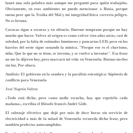
lanzó una sola palabra más aunque me preguntó para quién trabajaba.
Obviamente, en esos ambientes no puedo mencionar a Rusia, porque
suena peor que la Troika del Mal y mi integridad física correría peligro.
No es broma.
Caracas sigue a oscuras y en silencio. Duerme temprano porque no hay
mucho que hacer. Volver al origen es como volver cien años atrás, casi de
soledad, por la falta de estímulos luminosos y pancartas LED; pero en los
barrios del oeste sigue sonando la música. "Porque eso es el chavismo,
niña. Que lo que no se tiene, se inventa, y se vuelve a inventar". Esa frase
no me la dijeron hoy, pero marcará mi vida en Venezuela. Buenas noches
sin luz. Por ahora.
Análisis: El gobierno en la sombra y la parálisis estratégica: hipótesis de
conflicto para Venezuela
José Negrón Valera
«Todo está dicho, pero como nadie escucha, hay que repetirlo cada
mañana», escribía el filósofo francés André Gide.
El sabotaje eléctrico que dejó por más de doce horas sin servicio de
electricidad a más de la mitad de Venezuela recuerda dicha frase, pero
también profecías autocumplidas.