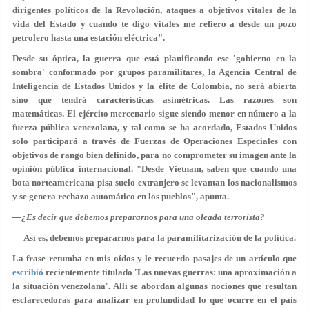
dirigentes políticos de la Revolución, ataques a objetivos vitales de la
vida del Estado y cuando te digo vitales me refiero a desde un pozo
petrolero hasta una estación eléctrica".
Desde su óptica, la guerra que está planificando ese 'gobierno en la
sombra' conformado por grupos paramilitares, la Agencia Central de
Inteligencia de Estados Unidos y la élite de Colombia, no será abierta
sino que tendrá características asimétricas. Las razones son
matemáticas. El ejército mercenario sigue siendo menor en número a la
fuerza pública venezolana, y tal como se ha acordado, Estados Unidos
solo participará a través de Fuerzas de Operaciones Especiales con
objetivos de rango bien definido, para no comprometer su imagen ante la
opinión pública internacional. "Desde Vietnam, saben que cuando una
bota norteamericana pisa suelo extranjero se levantan los nacionalismos
y se genera rechazo automático en los pueblos", apunta.
—¿Es decir que debemos prepararnos para una oleada terrorista?
— Así es, debemos prepararnos para la paramilitarización de la política.
La frase retumba en mis oídos y le recuerdo pasajes de un artículo que
escribió
recientemente titulado 'Las nuevas guerras: una aproximación a
la situación venezolana'. Allí se abordan algunas nociones que resultan
esclarecedoras para analizar en profundidad lo que ocurre en el país