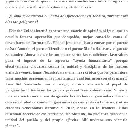
y parece ansioso de querer exponer sus conclusiones sobre la agresión
que vivió el país durante los días 23 y 24 de febrero.
—¿Cómo se desarrolló el Teatro de Operaciones en Táchira, durante esos
días tan peligrosos?
—Estados Unidos intentó generar una matriz de opinión, al igual que en
aquella famosa operación guardaespalda, mejor conocida como el
desembarco de Normandía. Ellos dijeron que iban a entrar por el puente
de San Antonio, el puente Tienditas o el puente Simón Bolívar y el puente
Santander. Ahora bien, ellos no encontraron las condiciones favorables
para el ingreso de la supuesta "ayuda humanitaria" porque
efectivamente chocaron contra la unidad y disciplina de las fuerzas
armadas venezolanas. Necesitaban sí una masa crítica que les permitiera
tener muchas personas en las fronteras, lo cual lograron con el concierto
Live Aid Venezuela. Sin embargo, en esta avanzada el papel de
vanguardia lo tuvieron los grupos paramilitares colombianos. Vimos a
marines norteamericanos dirigiendo los hechos de guarimbas. Usaron
esta modalidad de combate (guarimba) ya ensayada en Caracas, y otras
ciudades venezolanas durante el 2017, ahora en la frontera. Ellos
buscaban hacerse de ese territorio. No obstante, no pudieron quebrar la
unidad del pueblo y del propio ejército. Allí tuvimos una victoria
táctica".