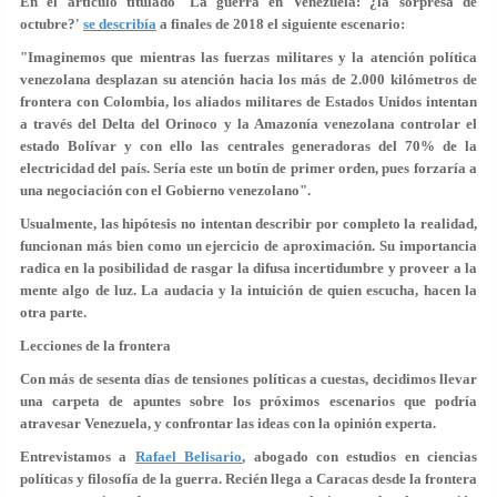
En el artículo titulado 'La guerra en Venezuela: ¿la sorpresa de
octubre?'
se describía
a finales de 2018 el siguiente escenario:
"Imaginemos que mientras las fuerzas militares y la atención política
venezolana desplazan su atención hacia los más de 2.000 kilómetros de
frontera con Colombia, los aliados militares de Estados Unidos intentan
a través del Delta del Orinoco y la Amazonía venezolana controlar el
estado Bolívar y con ello las centrales generadoras del 70% de la
electricidad del país. Sería este un botín de primer orden, pues forzaría a
una negociación con el Gobierno venezolano".
Usualmente, las hipótesis no intentan describir por completo la realidad,
funcionan más bien como un ejercicio de aproximación. Su importancia
radica en la posibilidad de rasgar la difusa incertidumbre y proveer a la
mente algo de luz. La audacia y la intuición de quien escucha, hacen la
otra parte.
Lecciones de la frontera
Con más de sesenta días de tensiones políticas a cuestas, decidimos llevar
una carpeta de apuntes sobre los próximos escenarios que podría
atravesar Venezuela, y confrontar las ideas con la opinión experta.
Entrevistamos a
Rafael Belisario
, abogado con estudios en ciencias
políticas y filosofía de la guerra. Recién llega a Caracas desde la frontera