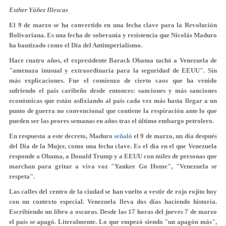
Esther Yáñez Illescas
El 9 de marzo se ha convertido en una fecha clave para la Revolución
Bolivariana. Es una fecha de soberanía y resistencia que Nicolás Maduro
ha bautizado como el Día del Antimperialismo.
Hace cuatro años, el expresidente Barack Obama tachó a Venezuela de
"amenaza inusual y extraordinaria para la seguridad de EEUU". Sin
más explicaciones. Fue el comienzo de cierto caos que ha venido
sufriendo el país caribeño desde entonces: sanciones y más sanciones
económicas que están asfixiando al país cada vez más hasta llegar a un
punto de guerra no convencional que contiene la respiración ante lo que
pueden ser las peores semanas en años tras el último embargo petrolero.
En respuesta a este decreto, Maduro
señaló
el 9 de marzo, un día después
del Día de la Mujer, como una fecha clave. Es el día en el que Venezuela
responde a Obama, a Donald Trump y a EEUU con miles de personas que
marchan para gritar a viva voz "Yankee Go Home", "Venezuela se
respeta".
Las calles del centro de la ciudad se han vuelto a vestir de rojo rojito hoy
con un contexto especial. Venezuela lleva dos días haciendo historia.
Escribiendo un libro a oscuras. Desde las 17 horas del jueves 7 de marzo
el país se apagó. Literalmente. Lo que empezó siendo "un apagón más",