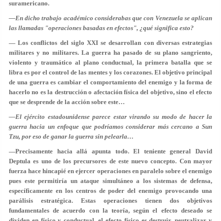
suramericano.
—En dicho trabajo académico considerabas que con Venezuela se aplican
las llamadas "operaciones basadas en efectos", ¿qué significa esto?
— Los conflictos del siglo XXI se desarrollan con diversas estrategias
militares y no militares. La guerra ha pasado de su plano sangriento,
violento y traumático al plano conductual, la primera batalla que se
libra es por el control de las mentes y los corazones. El objetivo principal
de una guerra es cambiar el comportamiento del enemigo y la forma de
hacerlo no es la destrucción o afectación física del objetivo, sino el efecto
que se desprende de la acción sobre este…
—El ejército estadounidense parece estar virando su modo de hacer la
guerra hacia un enfoque que podríamos considerar más cercano a Sun
Tzu, por eso de ganar la guerra sin pelearla…
—Precisamente hacia allá apunta todo. El teniente general David
Deptula es uno de los precursores de este nuevo concepto. Con mayor
fuerza hace hincapié en ejercer operaciones en paralelo sobre el enemigo
pues este permitiría un ataque simultáneo a los sistemas de defensa,
específicamente en los centros de poder del enemigo provocando una
parálisis estratégica. Estas operaciones tienen dos objetivos
fundamentales de acuerdo con la teoría, según el efecto deseado se
dividen en físico y conductual, el efecto físico es destruir, neutralizar y