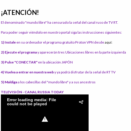
¡ATENCIÓN!
El denominado "mundo libre" ha censurado la señal del canal ruso de TV RT.
Para poder seguir viéndolo en nuestro portal siga las instrucciones siguientes:
1) Instale
en su ordenador el programa gratuito Proton VPN desde
aquí:
2) Ejecute el programa
y aparecerán tres Ubicaciones libres en la parte izquierda
3) Pulse "CONECTAR"
en la ubicación JAPÓN
4) Vuelva a entrar en nuestra web
y ya podrá disfrutar de la señal de RT TV
5) Maldiga
a los cabecillas del "mundo libre" y a sus ancestros
TELEVISIÓN - CANAL RUSSIA TODAY