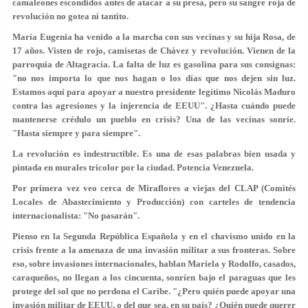
camaleones escondidos antes de atacar a su presa, pero su sangre roja de
revolución no gotea ni tantito.
María Eugenia ha venido a la marcha con sus vecinas y su hija Rosa, de
17 años. Visten de rojo, camisetas de Chávez y revolución. Vienen de la
parroquia de Altagracia. La falta de luz es gasolina para sus consignas:
"no nos importa lo que nos hagan o los días que nos dejen sin luz.
Estamos aquí para apoyar a nuestro presidente legítimo Nicolás Maduro
contra las agresiones y la injerencia de EEUU". ¿Hasta cuándo puede
mantenerse crédulo un pueblo en crisis? Una de las vecinas sonríe.
"Hasta siempre y para siempre".
La revolución es indestructible. Es una de esas palabras bien usada y
pintada en murales tricolor por la ciudad. Potencia Venezuela.
Por primera vez veo cerca de Miraflores a viejas del CLAP (Comités
Locales de Abastecimiento y Producción) con carteles de tendencia
internacionalista: "No pasarán".
Pienso en la Segunda República Española y en el chavismo unido en la
crisis frente a la amenaza de una invasión militar a sus fronteras. Sobre
eso, sobre invasiones internacionales, hablan Mariela y Rodolfo, casados,
caraqueños, no llegan a los cincuenta, sonríen bajo el paraguas que les
protege del sol que no perdona el Caribe. "¿Pero quién puede apoyar una
invasión militar de EEUU, o del que sea, en su país? ¿Quién puede querer