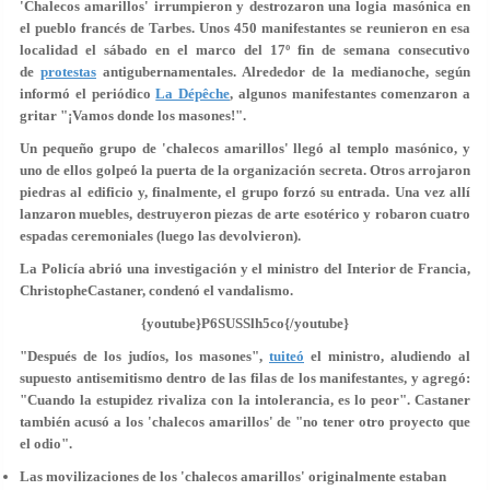
'Chalecos amarillos' irrumpieron y destrozaron una logia masónica en
el pueblo francés de Tarbes. Unos 450 manifestantes se reunieron en esa
localidad el sábado en el marco del 17º fin de semana consecutivo
de
protestas
antigubernamentales. Alrededor de la medianoche, según
informó el periódico
La Dépêche
, algunos manifestantes comenzaron a
gritar "¡Vamos donde los masones!".
Un pequeño grupo de 'chalecos amarillos' llegó al templo masónico, y
uno de ellos golpeó la puerta de la organización secreta. Otros arrojaron
piedras al edificio y, finalmente, el grupo forzó su entrada.
Una vez allí
lanzaron muebles, destruyeron piezas de arte esotérico y robaron cuatro
espadas
ceremoniales (luego las devolvieron).
La Policía abrió una investigación y el ministro del Interior de Francia,
ChristopheCastaner, condenó el vandalismo.
{youtube}P6SUSSlh5co{/youtube}
"Después de los judíos, los masones",
tuiteó
el ministro, aludiendo al
supuesto antisemitismo dentro de las filas de los manifestantes, y agregó:
"
Cuando la estupidez rivaliza con la intolerancia, es lo peor
". Castaner
también acusó a los 'chalecos amarillos' de "no tener otro proyecto que
el odio".
Las movilizaciones de los 'chalecos amarillos' originalmente estaban